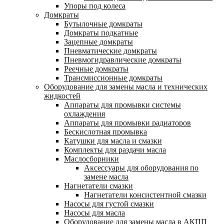
Упоры под колеса
Домкраты
Бутылочные домкраты
Домкраты подкатные
Зацепные домкраты
Пневматические домкраты
Пневмогидравлические домкраты
Реечные домкраты
Трансмиссионные домкраты
Оборудование для замены масла и технических
жидкостей
Аппараты для промывки системы
охлаждения
Аппараты для промывки радиаторов
Бескислотная промывка
Катушки для масла и смазки
Комплекты для раздачи масла
Маслосборники
Аксессуары для оборудования по
замене масла
Нагнетатели смазки
Нагнетатели консистентной смазки
Насосы для густой смазки
Насосы для масла
Оборудование для замены масла в АКПП