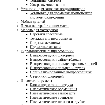
Топливная система
Ультразвуковые ванны
Установки для заправки кондиционеров
Установка для промывки компонентов
системы охлаждения
Мойки деталей
Печки на отработанном масле
Мебель для мастерской
Верстаки слесарные
Тележки для инструмента
Сиденья механика
Подкатные лежаки
Гидравлические выпрессовщики
Выпрессовщики шкворней
Выпрессовщики сайлентблоков
Выпрессовщики пальцев траковых цепей
Выпрессовщики пальцев и втулок
Специализированные выпрессовщики
Cъемники шкворней
Пневмоинструмент
Блоки подготовки воздуха
Пневматические бормашины
Пневматические гайковерты
Пневматические трещотки
Пневматические шланги и трубки