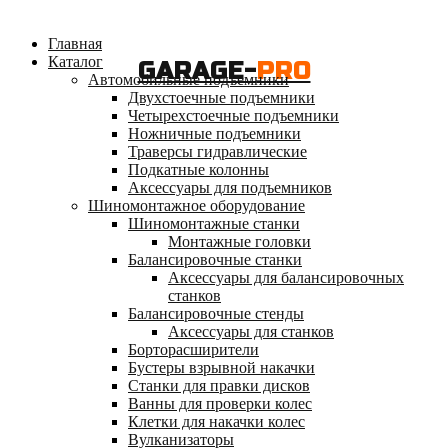
Главная
Каталог
GARAGE-
PRO
Автомобильные подъемники
Двухстоечные подъемники
Четырехстоечные подъемники
Ножничные подъемники
Траверсы гидравлические
Подкатные колонны
Аксессуары для подъемников
Шиномонтажное оборудование
Шиномонтажные станки
Монтажные головки
Балансировочные станки
Аксессуары для балансировочных
станков
Балансировочные стенды
Аксессуары для станков
Борторасширители
Бустеры взрывной накачки
Станки для правки дисков
Ванны для проверки колес
Клетки для накачки колес
Вулканизаторы