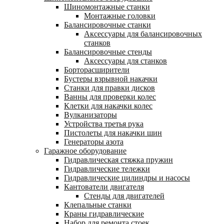
Шиномонтажные станки
Монтажные головки
Балансировочные станки
Аксессуары для балансировочных
станков
Балансировочные стенды
Аксессуары для станков
Борторасширители
Бустеры взрывной накачки
Станки для правки дисков
Ванны для проверки колес
Клетки для накачки колес
Вулканизаторы
Устройства третья рука
Пистолеты для накачки шин
Генераторы азота
Гаражное оборудование
Гидравлическая стяжка пружин
Гидравлические тележки
Гидравлические цилиндры и насосы
Кантователи двигателя
Стенды для двигателей
Клепальные станки
Краны гидравлические
Набор для ремонта стоек