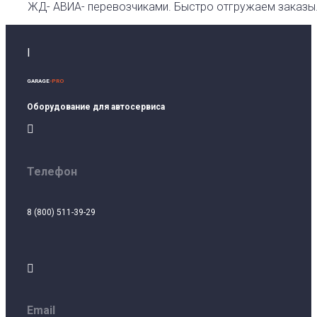
ЖД- АВИА- перевозчиками. Быстро отгружаем заказы
I
GARAGE
-PRO
Оборудование для автосервиса

Телефон
8 (800) 511-39-29

Email