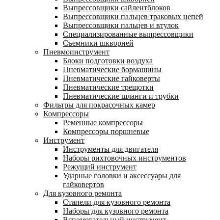
Выпрессовщики сайлентблоков
Выпрессовщики пальцев траковых цепей
Выпрессовщики пальцев и втулок
Специализированные выпрессовщики
Cъемники шкворней
Пневмоинструмент
Блоки подготовки воздуха
Пневматические бормашины
Пневматические гайковерты
Пневматические трещотки
Пневматические шланги и трубки
Фильтры для покрасочных камер
Компрессоры
Ременные компрессоры
Компрессоры поршневые
Инструмент
Инструменты для двигателя
Наборы рихтовочных инструментов
Режущий инструмент
Ударные головки и аксессуары для
гайковертов
Для кузовного ремонта
Стапели для кузовного ремонта
Наборы для кузовного ремонта
Вспомогательный инструмент