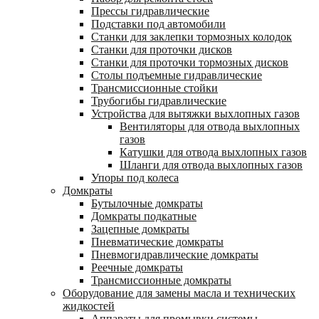
Прессы гидравлические
Подставки под автомобили
Станки для заклепки тормозных колодок
Станки для проточки дисков
Станки для проточки тормозных дисков
Столы подъемные гидравлические
Трансмиссионные стойки
Трубогибы гидравлические
Устройства для вытяжки выхлопных газов
Вентиляторы для отвода выхлопных
газов
Катушки для отвода выхлопных газов
Шланги для отвода выхлопных газов
Упоры под колеса
Домкраты
Бутылочные домкраты
Домкраты подкатные
Зацепные домкраты
Пневматические домкраты
Пневмогидравлические домкраты
Реечные домкраты
Трансмиссионные домкраты
Оборудование для замены масла и технических
жидкостей
Аппараты для промывки системы