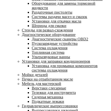
Оборудование для замены тормозной
жидкости
Раздаточные пистолеты
Системы раздачи масел и смазок
Установки для откачки масла
Шприцы для смазки
Стенды для развал-схождения
Диагностическое оборудование
Диагностические сканеры OBD2
Пускозарядные устройства
Система охлаждения
Топливная система
Ультразвуковые ванны
Установки для заправки кондиционеров
Установка для промывки компонентов
системы охлаждения
Мойки деталей
Печки на отработанном масле
Мебель для мастерской
Верстаки слесарные
Тележки для инструмента
Сиденья механика
Подкатные лежаки
Гидравлические выпрессовщики
Выпрессовщики шкворней