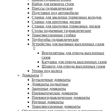
Набор для ремонта стоек
Прессы гидравлические
Подставки под автомобили
Станки для заклепки тормозных колодок
Станки для проточки дисков
Станки для проточки тормозных дисков
Столы подъемные гидравлические
Трансмиссионные стойки
Трубогибы гидравлические
Устройства для вытяжки выхлопных газов
Вентиляторы для отвода выхлопных
газов
Катушки для отвода выхлопных газов
Шланги для отвода выхлопных газов
Упоры под колеса
Домкраты
Бутылочные домкраты
Домкраты подкатные
Зацепные домкраты
Пневматические домкраты
Пневмогидравлические домкраты
Реечные домкраты
Трансмиссионные домкраты
Оборудование для замены масла и технических