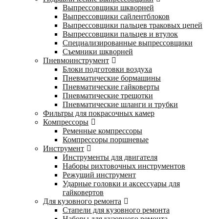
Выпрессовщики шкворней
Выпрессовщики сайлентблоков
Выпрессовщики пальцев траковых цепей
Выпрессовщики пальцев и втулок
Специализированные выпрессовщики
Cъемники шкворней
Пневмоинструмент
Блоки подготовки воздуха
Пневматические бормашины
Пневматические гайковерты
Пневматические трещотки
Пневматические шланги и трубки
Фильтры для покрасочных камер
Компрессоры
Ременные компрессоры
Компрессоры поршневые
Инструмент
Инструменты для двигателя
Наборы рихтовочных инструментов
Режущий инструмент
Ударные головки и аксессуары для
гайковертов
Для кузовного ремонта
Стапели для кузовного ремонта
Наборы для кузовного ремонта