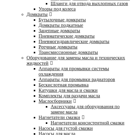
Шланги для отвода выхлопных газов
Упоры под колеса
Домкраты
Бутылочные домкраты
Домкраты подкатные
Зацепные домкраты
Пневматические домкраты
Пневмогидравлические домкраты
Реечные домкраты
Трансмиссионные домкраты
Оборудование для замены масла и технических
жидкостей
Аппараты для промывки системы
охлаждения
Аппараты для промывки радиаторов
Бескислотная промывка
Катушки для масла и смазки
Комплекты для раздачи масла
Маслосборники
Аксессуары для оборудования по
замене масла
Нагнетатели смазки
Нагнетатели консистентной смазки
Насосы для густой смазки
Насосы для масла