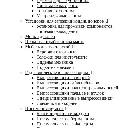
Пускозарядные устройства
Система охлаждения
Топливная система
Ультразвуковые ванны
Установки для заправки кондиционеров
Установка для промывки компонентов
системы охлаждения
Мойки деталей
Печки на отработанном масле
Мебель для мастерской
Верстаки слесарные
Тележки для инструмента
Сиденья механика
Подкатные лежаки
Гидравлические выпрессовщики
Выпрессовщики шкворней
Выпрессовщики сайлентблоков
Выпрессовщики пальцев траковых цепей
Выпрессовщики пальцев и втулок
Специализированные выпрессовщики
Cъемники шкворней
Пневмоинструмент
Блоки подготовки воздуха
Пневматические бормашины
Пневматические гайковерты