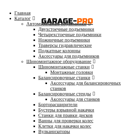
Главная
Каталог
GARAGE-
PRO
Автомобильные подъемники
Двухстоечные подъемники
Четырехстоечные подъемники
Ножничные подъемники
Траверсы гидравлические
Подкатные колонны
Аксессуары для подъемников
Шиномонтажное оборудование
Шиномонтажные станки
Монтажные головки
Балансировочные станки
Аксессуары для балансировочных
станков
Балансировочные стенды
Аксессуары для станков
Борторасширители
Бустеры взрывной накачки
Станки для правки дисков
Ванны для проверки колес
Клетки для накачки колес
Вулканизаторы