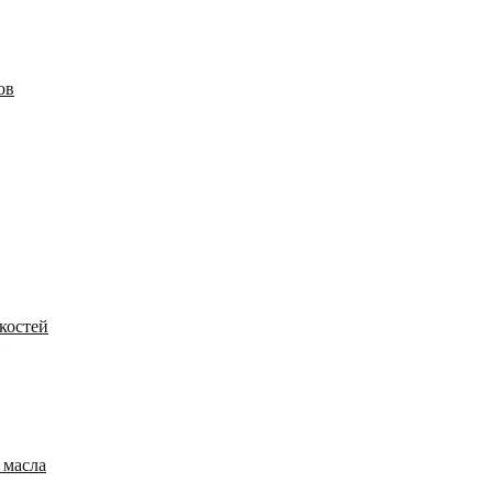
ов
костей
 масла