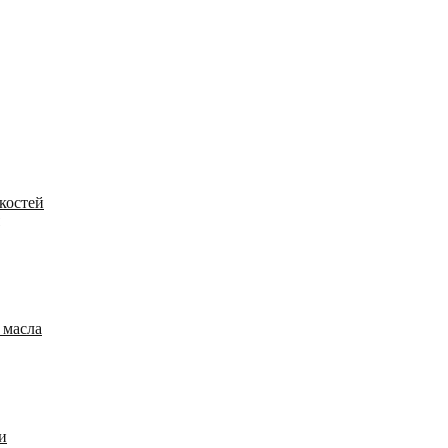
костей
 масла
и