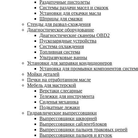
Раздаточные пистолеты
Системы раздачи масел и смазок
Установки для откачки масла
Шприцы для смазки
Стенды для развал-схождения
Диагностическое оборудование
Диагностические сканеры OBD2
Пускозарядные устройства
Система охлаждения
Топливная система
Ультразвуковые ванны
Установки для заправки кондиционеров
Установка для промывки компонентов систе
Мойки деталей
Печки на отработанном масле
Мебель для мастерской
Верстаки слесарные
Тележки для инструмента
Сиденья механика
Подкатные лежаки
Гидравлические выпрессовщики
Выпрессовщики шкворней
Выпрессовщики сайлентблоков
Выпрессовщики пальцев траковых цепей
Выпрессовщики пальцев и втулок