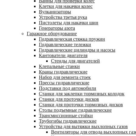
Ванны для проверки колес
Клетки для накачки колес
Вулканизаторы
Устройства третья рука
Пистолеты для накачки шин
Генераторы азота
Гаражное оборудование
Гидравлическая стяжка пружин
Гидравлические тележки
Гидравлические цилиндры и насосы
Кантователи двигателя
Стенды для двигателей
Клепальные станки
Краны гидравлические
Набор для ремонта стоек
Прессы гидравлические
Подставки под автомобили
Станки для заклепки тормозных колодок
Станки для проточки дисков
Станки для проточки тормозных дисков
Столы подъемные гидравлические
Трансмиссионные стойки
Трубогибы гидравлические
Устройства для вытяжки выхлопных газов
Вентиляторы для отвода выхлопных газ