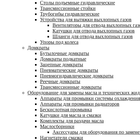
Столы подъемные гидравлические
Трансмиссионные стойки
Трубогибы гидравлические
Устройства для вытяжки выхлопных газов
Вентиляторы для отвода выхлопных газ
Катушки для отвода выхлопных газов
Шланги для отвода выхлопных газов
Упоры под колеса
Домкраты
Бутылочные домкраты
Домкраты подкатные
Зацепные домкраты
Пневматические домкраты
Пневмогидравлические домкраты
Реечные домкраты
Трансмиссионные домкраты
Оборудование для замены масла и технических жид
Аппараты для промывки системы охлаждения
Аппараты для промывки радиаторов
Бескислотная промывка
Катушки для масла и смазки
Комплекты для раздачи масла
Маслосборники
Аксессуары для оборудования по замене
Нагнетатели смазки