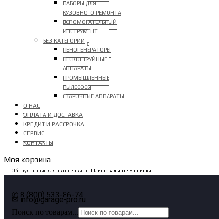
НАБОРЫ ДЛЯ
КУЗОВНОГО РЕМОНТА
ВСПОМОГАТЕЛЬНЫЙ
ИНСТРУМЕНТ
БЕЗ КАТЕГОРИИ
ПЕНОГЕНЕРАТОРЫ
ПЕСКОСТРУЙНЫЕ
АППАРАТЫ
ПРОМЫШЛЕННЫЕ
ПЫЛЕСОСЫ
СВАРОЧНЫЕ АППАРАТЫ
О НАС
ОПЛАТА И ДОСТАВКА
КРЕДИТ И РАССРОЧКА
СЕРВИС
КОНТАКТЫ
Моя корзина
Оборудование для автосервиса
- Шлифовальные машинки
✆ 8 (800) 533-86-74
✉ info@garage-pro.ru
Поиск по товарам...