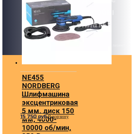
способы
оплаты!
Кредит, рассрочки и лизинг!
NE455
NORDBERG
Шлифмашина
эксцентриковая
5 мм, диск 150
15 750
руб
В корзину
мм, 4000-
10000 об/мин,