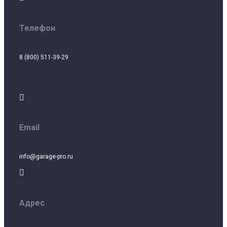
Телефон
8 (800) 511-39-29

Email
info@garage-pro.ru

Адрес