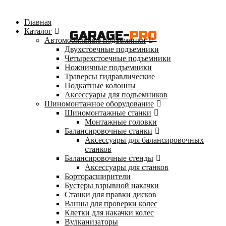
Главная
Каталог
GARAGE-
PRO
Автомобильные подъемники
Двухстоечные подъемники
Четырехстоечные подъемники
Ножничные подъемники
Траверсы гидравлические
Подкатные колонны
Аксессуары для подъемников
Шиномонтажное оборудование
Шиномонтажные станки
Монтажные головки
Балансировочные станки
Аксессуары для балансировочных
станков
Балансировочные стенды
Аксессуары для станков
Борторасширители
Бустеры взрывной накачки
Станки для правки дисков
Ванны для проверки колес
Клетки для накачки колес
Вулканизаторы