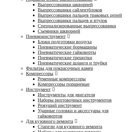
Выпрессовщики шкворней
Выпрессовщики сайлентблоков
Выпрессовщики пальцев траковых цепей
Выпрессовщики пальцев и втулок
Специализированные выпрессовщики
Cъемники шкворней
Пневмоинструмент
Блоки подготовки воздуха
Пневматические бормашины
Пневматические гайковерты
Пневматические трещотки
Пневматические шланги и трубки
Фильтры для покрасочных камер
Компрессоры
Ременные компрессоры
Компрессоры поршневые
Инструмент
Инструменты для двигателя
Наборы рихтовочных инструментов
Режущий инструмент
Ударные головки и аксессуары для
гайковертов
Для кузовного ремонта
Стапели для кузовного ремонта
Наборы для кузовного ремонта