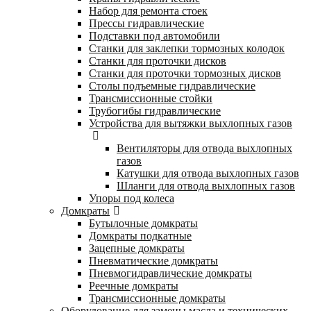
Набор для ремонта стоек
Прессы гидравлические
Подставки под автомобили
Станки для заклепки тормозных колодок
Станки для проточки дисков
Станки для проточки тормозных дисков
Столы подъемные гидравлические
Трансмиссионные стойки
Трубогибы гидравлические
Устройства для вытяжки выхлопных газов
Вентиляторы для отвода выхлопных
газов
Катушки для отвода выхлопных газов
Шланги для отвода выхлопных газов
Упоры под колеса
Домкраты
Бутылочные домкраты
Домкраты подкатные
Зацепные домкраты
Пневматические домкраты
Пневмогидравлические домкраты
Реечные домкраты
Трансмиссионные домкраты
Оборудование для замены масла и технических