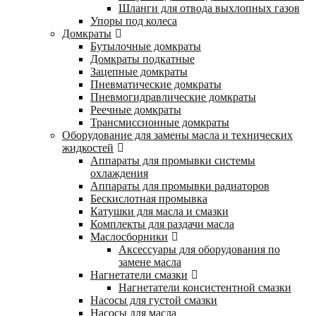
Шланги для отвода выхлопных газов
Упоры под колеса
Домкраты
Бутылочные домкраты
Домкраты подкатные
Зацепные домкраты
Пневматические домкраты
Пневмогидравлические домкраты
Реечные домкраты
Трансмиссионные домкраты
Оборудование для замены масла и технических
жидкостей
Аппараты для промывки системы
охлаждения
Аппараты для промывки радиаторов
Бескислотная промывка
Катушки для масла и смазки
Комплекты для раздачи масла
Маслосборники
Аксессуары для оборудования по
замене масла
Нагнетатели смазки
Нагнетатели консистентной смазки
Насосы для густой смазки
Насосы для масла