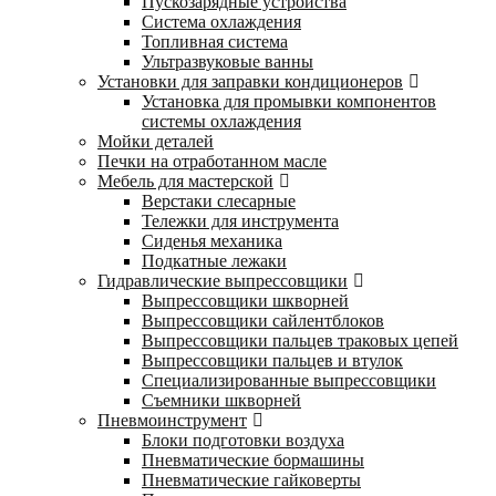
Пускозарядные устройства
Система охлаждения
Топливная система
Ультразвуковые ванны
Установки для заправки кондиционеров
Установка для промывки компонентов
системы охлаждения
Мойки деталей
Печки на отработанном масле
Мебель для мастерской
Верстаки слесарные
Тележки для инструмента
Сиденья механика
Подкатные лежаки
Гидравлические выпрессовщики
Выпрессовщики шкворней
Выпрессовщики сайлентблоков
Выпрессовщики пальцев траковых цепей
Выпрессовщики пальцев и втулок
Специализированные выпрессовщики
Cъемники шкворней
Пневмоинструмент
Блоки подготовки воздуха
Пневматические бормашины
Пневматические гайковерты