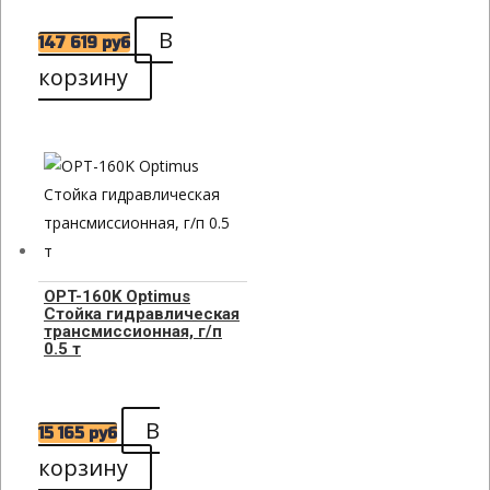
В
147 619
руб
корзину
OPT-160K Optimus
Стойка гидравлическая
трансмиссионная, г/п
0.5 т
В
15 165
руб
корзину