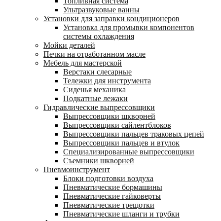
Топливная система
Ультразвуковые ванны
Установки для заправки кондиционеров
Установка для промывки компонентов
системы охлаждения
Мойки деталей
Печки на отработанном масле
Мебель для мастерской
Верстаки слесарные
Тележки для инструмента
Сиденья механика
Подкатные лежаки
Гидравлические выпрессовщики
Выпрессовщики шкворней
Выпрессовщики сайлентблоков
Выпрессовщики пальцев траковых цепей
Выпрессовщики пальцев и втулок
Специализированные выпрессовщики
Cъемники шкворней
Пневмоинструмент
Блоки подготовки воздуха
Пневматические бормашины
Пневматические гайковерты
Пневматические трещотки
Пневматические шланги и трубки