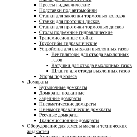
Прессы гидравлические
Подставки под автомобили
Станки для заклепки тормозных колодок
Станки для проточки дисков
Станки для проточки тормозных дисков
Столы подъемные гидравлические
Трансмиссионные стойки
Трубогибы гидравлические
Устройства для вытяжки выхлопных газов
Вентиляторы для отвода выхлопных
газов
Катушки для отвода выхлопных газов
Шланги для отвода выхлопных газов
Упоры под колеса
Домкраты
Бутылочные домкраты
Домкраты подкатные
Зацепные домкраты
Пневматические домкраты
Пневмогидравлические домкраты
Реечные домкраты
Трансмиссионные домкраты
Оборудование для замены масла и технических
жидкостей
Аппараты для промывки системы