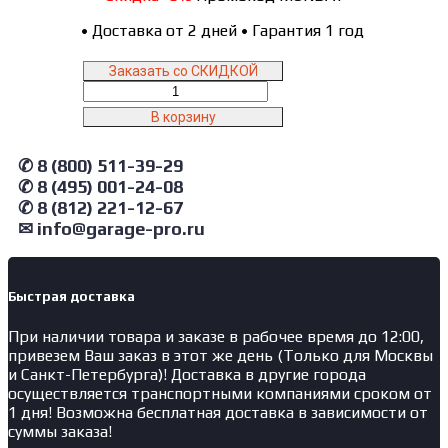
•
Доставка от 2 дней
•
Гарантия 1 год
Заказать со СКИДКОЙ
Количество
товара
В корзину
01-
00003781
✆ 8 (800) 511-39-29
NORDBERG
Клапан
✆ 8 (495) 001-24-08
переключения
✆ 8 (812) 221-12-67
для
✉ info@garage-pro.ru
домкрата
N402
Быстрая доставка
При наличии товара и заказе в рабочее время до 12:00,
привезем Ваш заказ в этот же день (Только для Москвы
и Санкт-Петербурга)! Доставка в другие города
осуществляется транспортными компаниями сроком от
1 дня! Возможна бесплатная доставка в зависимости от
суммы заказа!