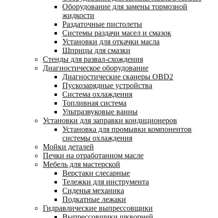
Оборудование для замены тормозной
жидкости
Раздаточные пистолеты
Системы раздачи масел и смазок
Установки для откачки масла
Шприцы для смазки
Стенды для развал-схождения
Диагностическое оборудование
Диагностические сканеры OBD2
Пускозарядные устройства
Система охлаждения
Топливная система
Ультразвуковые ванны
Установки для заправки кондиционеров
Установка для промывки компонентов
системы охлаждения
Мойки деталей
Печки на отработанном масле
Мебель для мастерской
Верстаки слесарные
Тележки для инструмента
Сиденья механика
Подкатные лежаки
Гидравлические выпрессовщики
Выпрессовщики шкворней