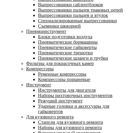
Выпрессовщики сайлентблоков
Выпрессовщики пальцев траковых цепей
Выпрессовщики пальцев и втулок
Специализированные выпрессовщики
Cъемники шкворней
Пневмоинструмент
Блоки подготовки воздуха
Пневматические бормашины
Пневматические гайковерты
Пневматические трещотки
Пневматические шланги и трубки
Фильтры для покрасочных камер
Компрессоры
Ременные компрессоры
Компрессоры поршневые
Инструмент
Инструменты для двигателя
Наборы рихтовочных инструментов
Режущий инструмент
Ударные головки и аксессуары для
гайковертов
Для кузовного ремонта
Стапели для кузовного ремонта
Наборы для кузовного ремонта
Вспомогательный инструмент