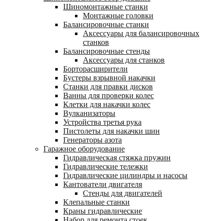
Шиномонтажные станки
Монтажные головки
Балансировочные станки
Аксессуары для балансировочных
станков
Балансировочные стенды
Аксессуары для станков
Борторасширители
Бустеры взрывной накачки
Станки для правки дисков
Ванны для проверки колес
Клетки для накачки колес
Вулканизаторы
Устройства третья рука
Пистолеты для накачки шин
Генераторы азота
Гаражное оборудование
Гидравлическая стяжка пружин
Гидравлические тележки
Гидравлические цилиндры и насосы
Кантователи двигателя
Стенды для двигателей
Клепальные станки
Краны гидравлические
Набор для ремонта стоек