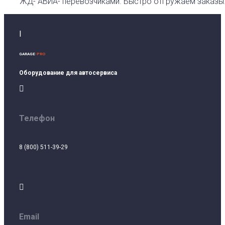
ЖД- АВИА- перевозчиками. Быстро отгружаем заказы
I
GARAGE
-PRO
Оборудование для автосервиса

Телефон
8 (800) 511-39-29

Email