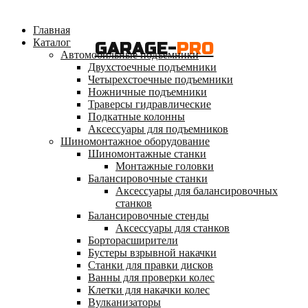
Главная
Каталог
GARAGE-
PRO
Автомобильные подъемники
Двухстоечные подъемники
Четырехстоечные подъемники
Ножничные подъемники
Траверсы гидравлические
Подкатные колонны
Аксессуары для подъемников
Шиномонтажное оборудование
Шиномонтажные станки
Монтажные головки
Балансировочные станки
Аксессуары для балансировочных
станков
Балансировочные стенды
Аксессуары для станков
Борторасширители
Бустеры взрывной накачки
Станки для правки дисков
Ванны для проверки колес
Клетки для накачки колес
Вулканизаторы