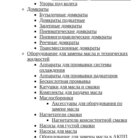
Упоры под колеса
Домкраты
Бутылочные домкраты
Домкраты подкатные
Зацепные домкраты
Пневматические домкраты
Пневмогидравлические домкраты
Реечные домкраты
Трансмиссионные домкраты
Оборудование для замены масла и технических
жидкостей
Аппараты для промывки системы
охлаждения
Аппараты для промывки радиаторов
Бескислотная промывка
Катушки для масла и смазки
Комплекты для раздачи масла
Маслосборники
Аксессуары для оборудования по
замене масла
Нагнетатели смазки
Нагнетатели консистентной смазки
Насосы для густой смазки
Насосы для масла
Оборудование для замены масла в АКПП