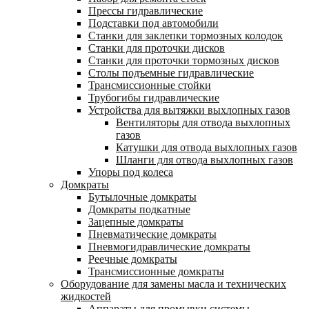
Прессы гидравлические
Подставки под автомобили
Станки для заклепки тормозных колодок
Станки для проточки дисков
Станки для проточки тормозных дисков
Столы подъемные гидравлические
Трансмиссионные стойки
Трубогибы гидравлические
Устройства для вытяжки выхлопных газов
Вентиляторы для отвода выхлопных
газов
Катушки для отвода выхлопных газов
Шланги для отвода выхлопных газов
Упоры под колеса
Домкраты
Бутылочные домкраты
Домкраты подкатные
Зацепные домкраты
Пневматические домкраты
Пневмогидравлические домкраты
Реечные домкраты
Трансмиссионные домкраты
Оборудование для замены масла и технических
жидкостей
Аппараты для промывки системы