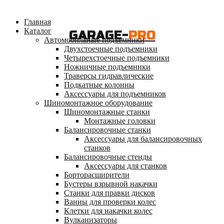
Главная
Каталог
GARAGE-
PRO
Автомобильные подъемники
Двухстоечные подъемники
Четырехстоечные подъемники
Ножничные подъемники
Траверсы гидравлические
Подкатные колонны
Аксессуары для подъемников
Шиномонтажное оборудование
Шиномонтажные станки
Монтажные головки
Балансировочные станки
Аксессуары для балансировочных
станков
Балансировочные стенды
Аксессуары для станков
Борторасширители
Бустеры взрывной накачки
Станки для правки дисков
Ванны для проверки колес
Клетки для накачки колес
Вулканизаторы