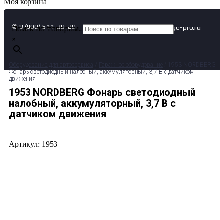
Моя корзина
✆ 8 (800) 511-39-29
✉ info@garage-pro.ru
Поиск по товарам...
×
Оборудование для автосервиса
/
Гаражное оборудование
/ 1953 NORDBERG
Фонарь светодиодный налобный, аккумуляторный, 3,7 В c датчиком
движения
1953 NORDBERG Фонарь светодиодный
налобный, аккумуляторный, 3,7 В c
датчиком движения
Артикул: 1953