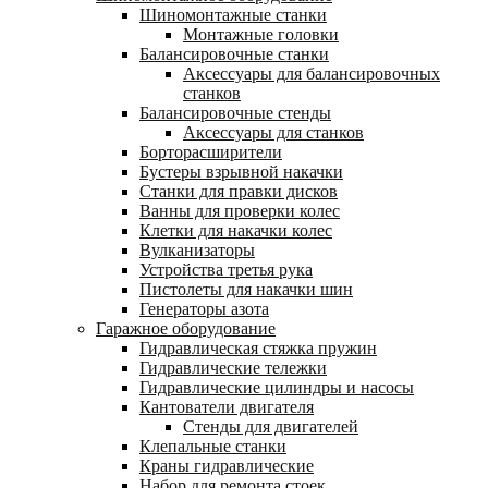
Шиномонтажные станки
Монтажные головки
Балансировочные станки
Аксессуары для балансировочных
станков
Балансировочные стенды
Аксессуары для станков
Борторасширители
Бустеры взрывной накачки
Станки для правки дисков
Ванны для проверки колес
Клетки для накачки колес
Вулканизаторы
Устройства третья рука
Пистолеты для накачки шин
Генераторы азота
Гаражное оборудование
Гидравлическая стяжка пружин
Гидравлические тележки
Гидравлические цилиндры и насосы
Кантователи двигателя
Стенды для двигателей
Клепальные станки
Краны гидравлические
Набор для ремонта стоек