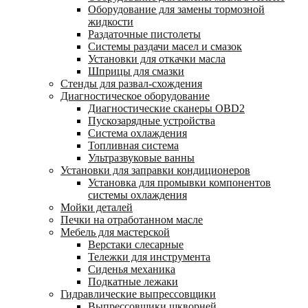
Оборудование для замены тормозной
жидкости
Раздаточные пистолеты
Системы раздачи масел и смазок
Установки для откачки масла
Шприцы для смазки
Стенды для развал-схождения
Диагностическое оборудование
Диагностические сканеры OBD2
Пускозарядные устройства
Система охлаждения
Топливная система
Ультразвуковые ванны
Установки для заправки кондиционеров
Установка для промывки компонентов
системы охлаждения
Мойки деталей
Печки на отработанном масле
Мебель для мастерской
Верстаки слесарные
Тележки для инструмента
Сиденья механика
Подкатные лежаки
Гидравлические выпрессовщики
Выпрессовщики шкворней