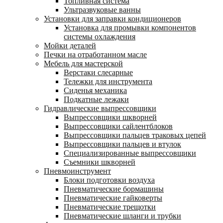
Топливная система
Ультразвуковые ванны
Установки для заправки кондиционеров
Установка для промывки компонентов
системы охлаждения
Мойки деталей
Печки на отработанном масле
Мебель для мастерской
Верстаки слесарные
Тележки для инструмента
Сиденья механика
Подкатные лежаки
Гидравлические выпрессовщики
Выпрессовщики шкворней
Выпрессовщики сайлентблоков
Выпрессовщики пальцев траковых цепей
Выпрессовщики пальцев и втулок
Специализированные выпрессовщики
Cъемники шкворней
Пневмоинструмент
Блоки подготовки воздуха
Пневматические бормашины
Пневматические гайковерты
Пневматические трещотки
Пневматические шланги и трубки