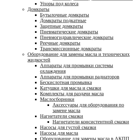
Упоры под колеса
Домкраты
Бутылочные домкраты
Домкраты подкатные
Зацепные домкраты
Пневматические домкраты
Пневмогидравлические домкраты
Реечные домкраты
Трансмиссионные домкраты
Оборудование для замены масла и технических
жидкостей
Аппараты для промывки системы
охлаждения
Аппараты для промывки радиаторов
Бескислотная промывка
Катушки для масла и смазки
Комплекты для раздачи масла
Маслосборники
Аксессуары для оборудования по
замене масла
Нагнетатели смазки
Нагнетатели консистентной смазки
Насосы для густой смазки
Насосы для масла
Оборудование для замены масла в АКПП