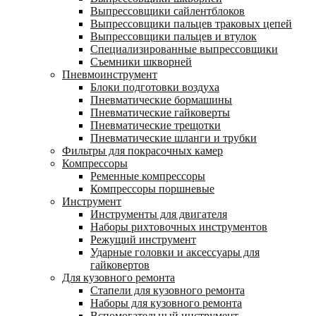
Выпрессовщики сайлентблоков
Выпрессовщики пальцев траковых цепей
Выпрессовщики пальцев и втулок
Специализированные выпрессовщики
Cъемники шкворней
Пневмоинструмент
Блоки подготовки воздуха
Пневматические бормашины
Пневматические гайковерты
Пневматические трещотки
Пневматические шланги и трубки
Фильтры для покрасочных камер
Компрессоры
Ременные компрессоры
Компрессоры поршневые
Инструмент
Инструменты для двигателя
Наборы рихтовочных инструментов
Режущий инструмент
Ударные головки и аксессуары для
гайковертов
Для кузовного ремонта
Стапели для кузовного ремонта
Наборы для кузовного ремонта
Вспомогательный инструмент