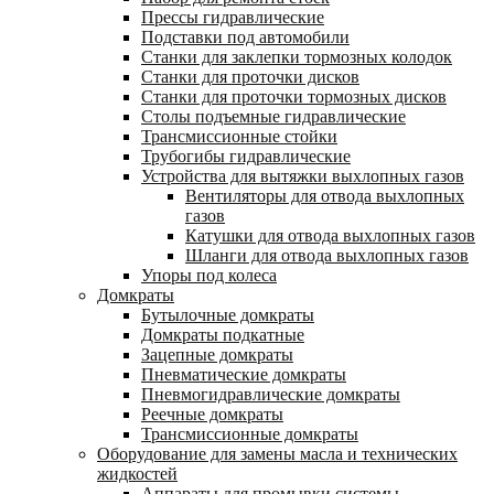
Прессы гидравлические
Подставки под автомобили
Станки для заклепки тормозных колодок
Станки для проточки дисков
Станки для проточки тормозных дисков
Столы подъемные гидравлические
Трансмиссионные стойки
Трубогибы гидравлические
Устройства для вытяжки выхлопных газов
Вентиляторы для отвода выхлопных
газов
Катушки для отвода выхлопных газов
Шланги для отвода выхлопных газов
Упоры под колеса
Домкраты
Бутылочные домкраты
Домкраты подкатные
Зацепные домкраты
Пневматические домкраты
Пневмогидравлические домкраты
Реечные домкраты
Трансмиссионные домкраты
Оборудование для замены масла и технических
жидкостей
Аппараты для промывки системы