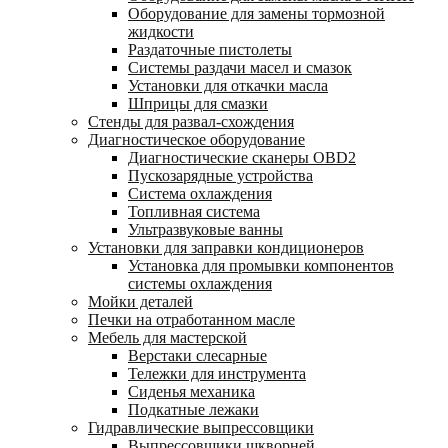
Оборудование для замены тормозной
жидкости
Раздаточные пистолеты
Системы раздачи масел и смазок
Установки для откачки масла
Шприцы для смазки
Стенды для развал-схождения
Диагностическое оборудование
Диагностические сканеры OBD2
Пускозарядные устройства
Система охлаждения
Топливная система
Ультразвуковые ванны
Установки для заправки кондиционеров
Установка для промывки компонентов
системы охлаждения
Мойки деталей
Печки на отработанном масле
Мебель для мастерской
Верстаки слесарные
Тележки для инструмента
Сиденья механика
Подкатные лежаки
Гидравлические выпрессовщики
Выпрессовщики шкворней