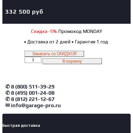
332 500
руб
Скидка -5%
Промокод MONDAY
•
Доставка от 2 дней
•
Гарантия 1 год
Заказать со СКИДКОЙ
Количество
В корзину
товара
4445J_MG
NORDBERG
Подъемник
✆ 8 (800) 511-39-29
четырехстоечный
✆ 8 (495) 001-24-08
4.5
✆ 8 (812) 221-12-67
т,
слесарный,
✉ info@garage-pro.ru
без
траверсы,
380
Быстрая доставка
В,
серый