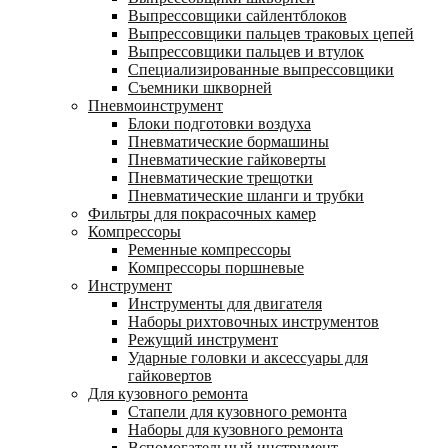
Выпрессовщики сайлентблоков
Выпрессовщики пальцев траковых цепей
Выпрессовщики пальцев и втулок
Специализированные выпрессовщики
Cъемники шкворней
Пневмоинструмент
Блоки подготовки воздуха
Пневматические бормашины
Пневматические гайковерты
Пневматические трещотки
Пневматические шланги и трубки
Фильтры для покрасочных камер
Компрессоры
Ременные компрессоры
Компрессоры поршневые
Инструмент
Инструменты для двигателя
Наборы рихтовочных инструментов
Режущий инструмент
Ударные головки и аксессуары для
гайковертов
Для кузовного ремонта
Стапели для кузовного ремонта
Наборы для кузовного ремонта
Вспомогательный инструмент