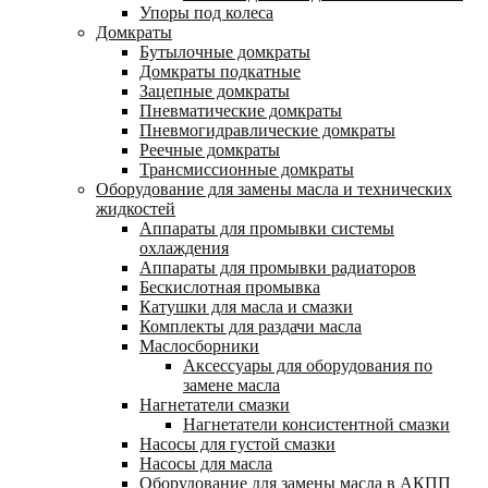
Упоры под колеса
Домкраты
Бутылочные домкраты
Домкраты подкатные
Зацепные домкраты
Пневматические домкраты
Пневмогидравлические домкраты
Реечные домкраты
Трансмиссионные домкраты
Оборудование для замены масла и технических
жидкостей
Аппараты для промывки системы
охлаждения
Аппараты для промывки радиаторов
Бескислотная промывка
Катушки для масла и смазки
Комплекты для раздачи масла
Маслосборники
Аксессуары для оборудования по
замене масла
Нагнетатели смазки
Нагнетатели консистентной смазки
Насосы для густой смазки
Насосы для масла
Оборудование для замены масла в АКПП