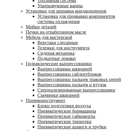
Топливная система
Ультразвуковые ванны
Установки для заправки кондиционеров
Установка для промывки компонентов
системы охлаждения
Мойки деталей
Печки на отработанном масле
Мебель для мастерской
Верстаки слесарные
Тележки для инструмента
Сиденья механика
Подкатные лежаки
Гидравлические выпрессовщики
Выпрессовщики шкворней
Выпрессовщики сайлентблоков
Выпрессовщики пальцев траковых цепей
Выпрессовщики пальцев и втулок
Специализированные выпрессовщики
Cъемники шкворней
Пневмоинструмент
Блоки подготовки воздуха
Пневматические бормашины
Пневматические гайковерты
Пневматические трещотки
Пневматические шланги и трубки