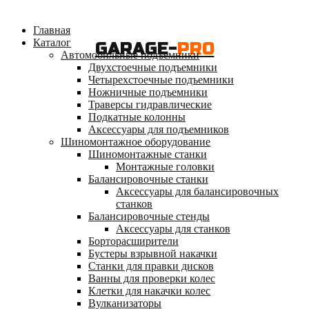
Главная
Каталог
GARAGE-
PRO
Автомобильные подъемники
Двухстоечные подъемники
Четырехстоечные подъемники
Ножничные подъемники
Траверсы гидравлические
Подкатные колонны
Аксессуары для подъемников
Шиномонтажное оборудование
Шиномонтажные станки
Монтажные головки
Балансировочные станки
Аксессуары для балансировочных
станков
Балансировочные стенды
Аксессуары для станков
Борторасширители
Бустеры взрывной накачки
Станки для правки дисков
Ванны для проверки колес
Клетки для накачки колес
Вулканизаторы