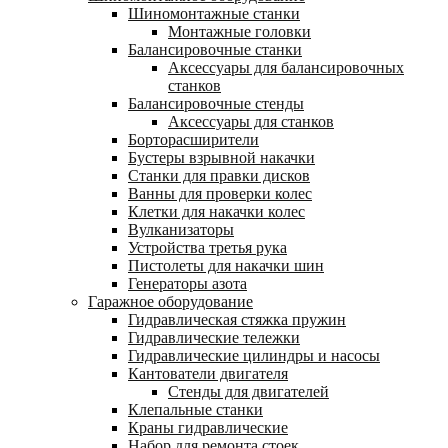
Шиномонтажные станки
Монтажные головки
Балансировочные станки
Аксессуары для балансировочных
станков
Балансировочные стенды
Аксессуары для станков
Борторасширители
Бустеры взрывной накачки
Станки для правки дисков
Ванны для проверки колес
Клетки для накачки колес
Вулканизаторы
Устройства третья рука
Пистолеты для накачки шин
Генераторы азота
Гаражное оборудование
Гидравлическая стяжка пружин
Гидравлические тележки
Гидравлические цилиндры и насосы
Кантователи двигателя
Стенды для двигателей
Клепальные станки
Краны гидравлические
Набор для ремонта стоек