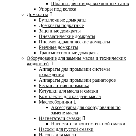
Шланги для отвода выхлопных газов
Упоры под колеса
Домкраты
Бутылочные домкраты
Домкраты подкатные
Зацепные домкраты
Пневматические домкраты
Пневмогидравлические домкраты
Реечные домкраты
Трансмиссионные домкраты
Оборудование для замены масла и технических
жидкостей
Аппараты для промывки системы
охлаждения
Аппараты для промывки радиаторов
Бескислотная промывка
Катушки для масла и смазки
Комплекты для раздачи масла
Маслосборники
Аксессуары для оборудования по
замене масла
Нагнетатели смазки
Нагнетатели консистентной смазки
Насосы для густой смазки
Насосы для масла