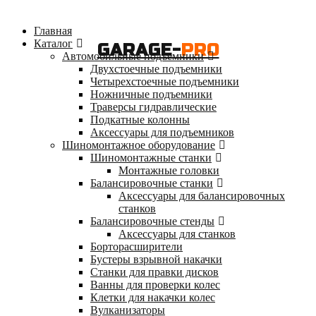
Главная
Каталог
GARAGE-
PRO
Автомобильные подъемники
Двухстоечные подъемники
Четырехстоечные подъемники
Ножничные подъемники
Траверсы гидравлические
Подкатные колонны
Аксессуары для подъемников
Шиномонтажное оборудование
Шиномонтажные станки
Монтажные головки
Балансировочные станки
Аксессуары для балансировочных
станков
Балансировочные стенды
Аксессуары для станков
Борторасширители
Бустеры взрывной накачки
Станки для правки дисков
Ванны для проверки колес
Клетки для накачки колес
Вулканизаторы