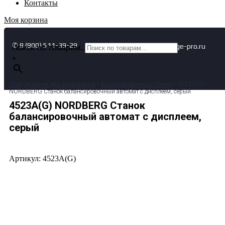
Контакты
Моя корзина
✆ 8 (800) 511-39-29
✉ info@garage-pro.ru
Поиск по товарам...
×
Оборудование для автосервиса
/
Балансировочные станки
/ 4523A(G)
NORDBERG Станок балансировочный автомат с дисплеем, серый
4523A(G) NORDBERG Станок
балансировочный автомат с дисплеем,
серый
Артикул: 4523A(G)