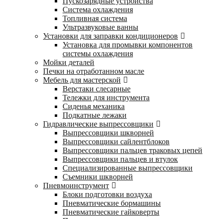
Пускозарядные устройства
Система охлаждения
Топливная система
Ультразвуковые ванны
Установки для заправки кондиционеров
Установка для промывки компонентов
системы охлаждения
Мойки деталей
Печки на отработанном масле
Мебель для мастерской
Верстаки слесарные
Тележки для инструмента
Сиденья механика
Подкатные лежаки
Гидравлические выпрессовщики
Выпрессовщики шкворней
Выпрессовщики сайлентблоков
Выпрессовщики пальцев траковых цепей
Выпрессовщики пальцев и втулок
Специализированные выпрессовщики
Cъемники шкворней
Пневмоинструмент
Блоки подготовки воздуха
Пневматические бормашины
Пневматические гайковерты