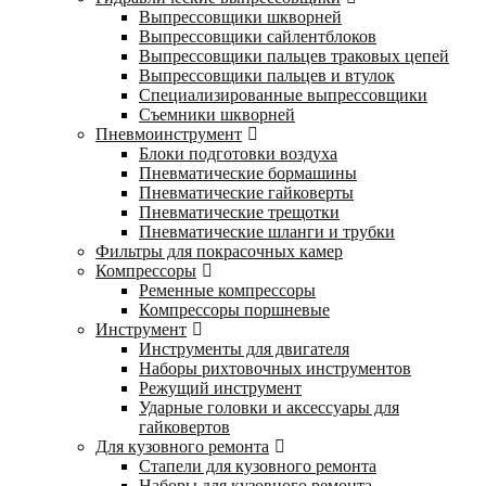
Выпрессовщики шкворней
Выпрессовщики сайлентблоков
Выпрессовщики пальцев траковых цепей
Выпрессовщики пальцев и втулок
Специализированные выпрессовщики
Cъемники шкворней
Пневмоинструмент
Блоки подготовки воздуха
Пневматические бормашины
Пневматические гайковерты
Пневматические трещотки
Пневматические шланги и трубки
Фильтры для покрасочных камер
Компрессоры
Ременные компрессоры
Компрессоры поршневые
Инструмент
Инструменты для двигателя
Наборы рихтовочных инструментов
Режущий инструмент
Ударные головки и аксессуары для
гайковертов
Для кузовного ремонта
Стапели для кузовного ремонта
Наборы для кузовного ремонта