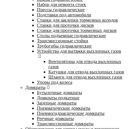
Набор для ремонта стоек
Прессы гидравлические
Подставки под автомобили
Станки для заклепки тормозных колодок
Станки для проточки дисков
Станки для проточки тормозных дисков
Столы подъемные гидравлические
Трансмиссионные стойки
Трубогибы гидравлические
Устройства для вытяжки выхлопных газов
Вентиляторы для отвода выхлопных
газов
Катушки для отвода выхлопных газов
Шланги для отвода выхлопных газов
Упоры под колеса
Домкраты
Бутылочные домкраты
Домкраты подкатные
Зацепные домкраты
Пневматические домкраты
Пневмогидравлические домкраты
Реечные домкраты
Трансмиссионные домкраты
Оборудование для замены масла и технических