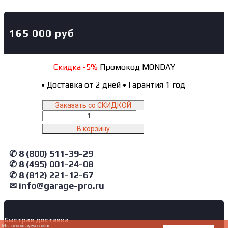
165 000
руб
Скидка -5%
Промокод MONDAY
•
Доставка от 2 дней
•
Гарантия 1 год
Заказать со СКИДКОЙ
Количество
товара
В корзину
4523A(G)
NORDBERG
✆ 8 (800) 511-39-29
Станок
балансировочный
✆ 8 (495) 001-24-08
автомат
✆ 8 (812) 221-12-67
с
✉ info@garage-pro.ru
дисплеем,
серый
Быстрая доставка
Мы используем cookie.