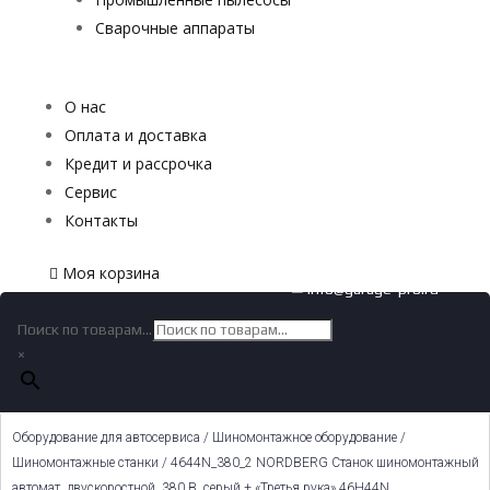
Сварочные аппараты
О нас
Оплата и доставка
Кредит и рассрочка
Сервис
Контакты
Моя корзина
✉ info@garage-pro.ru
Поиск по товарам...
×
Оборудование для автосервиса
/
Шиномонтажное оборудование
/
Шиномонтажные станки
/ 4644N_380_2 NORDBERG Станок шиномонтажный
автомат, двускоростной, 380 В, серый + «Третья рука» 46H44N