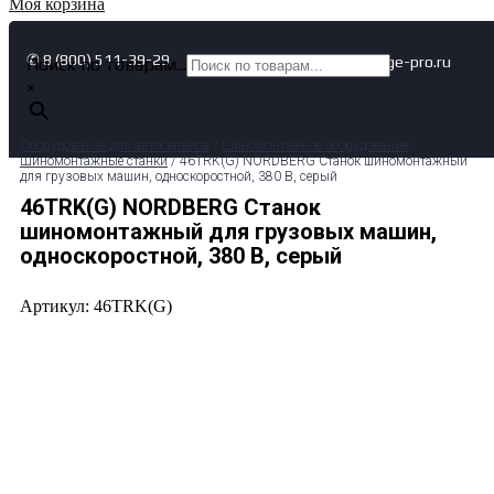
Моя корзина
✆ 8 (800) 511-39-29
✉ info@garage-pro.ru
Поиск по товарам...
×
Оборудование для автосервиса
/
Шиномонтажное оборудование
/
Шиномонтажные станки
/ 46TRK(G) NORDBERG Станок шиномонтажный
для грузовых машин, односкоростной, 380 В, серый
46TRK(G) NORDBERG Станок
шиномонтажный для грузовых машин,
односкоростной, 380 В, серый
Артикул: 46TRK(G)