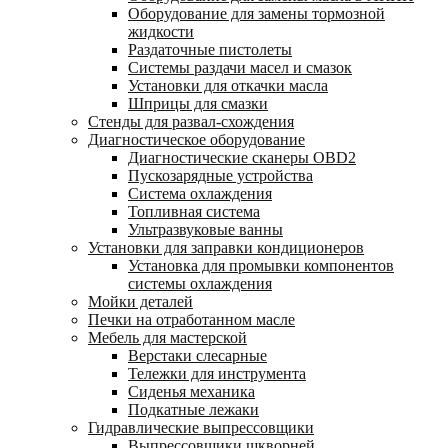
Оборудование для замены тормозной
жидкости
Раздаточные пистолеты
Системы раздачи масел и смазок
Установки для откачки масла
Шприцы для смазки
Стенды для развал-схождения
Диагностическое оборудование
Диагностические сканеры OBD2
Пускозарядные устройства
Система охлаждения
Топливная система
Ультразвуковые ванны
Установки для заправки кондиционеров
Установка для промывки компонентов
системы охлаждения
Мойки деталей
Печки на отработанном масле
Мебель для мастерской
Верстаки слесарные
Тележки для инструмента
Сиденья механика
Подкатные лежаки
Гидравлические выпрессовщики
Выпрессовщики шкворней