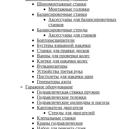
Шиномонтажные станки
Монтажные головки
Балансировочные станки
Аксессуары для балансировочных
станков
Балансировочные стенды
Аксессуары для станков
Борторасширители
Бустеры взрывной накачки
Станки для правки дисков
Ванны для проверки колес
Клетки для накачки колес
Вулканизаторы
Устройства третья рука
Пистолеты для накачки шин
Генераторы азота
Гаражное оборудование
Гидравлическая стяжка пружин
Гидравлические тележки
Гидравлические цилиндры и насосы
Кантователи двигателя
Стенды для двигателей
Клепальные станки
Краны гидравлические
Набор для ремонта стоек