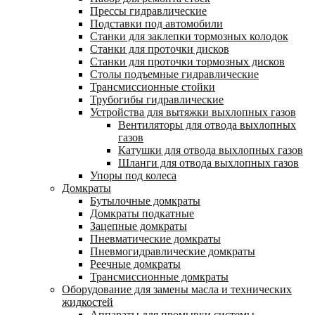
Прессы гидравлические
Подставки под автомобили
Станки для заклепки тормозных колодок
Станки для проточки дисков
Станки для проточки тормозных дисков
Столы подъемные гидравлические
Трансмиссионные стойки
Трубогибы гидравлические
Устройства для вытяжки выхлопных газов
Вентиляторы для отвода выхлопных
газов
Катушки для отвода выхлопных газов
Шланги для отвода выхлопных газов
Упоры под колеса
Домкраты
Бутылочные домкраты
Домкраты подкатные
Зацепные домкраты
Пневматические домкраты
Пневмогидравлические домкраты
Реечные домкраты
Трансмиссионные домкраты
Оборудование для замены масла и технических
жидкостей
Аппараты для промывки системы