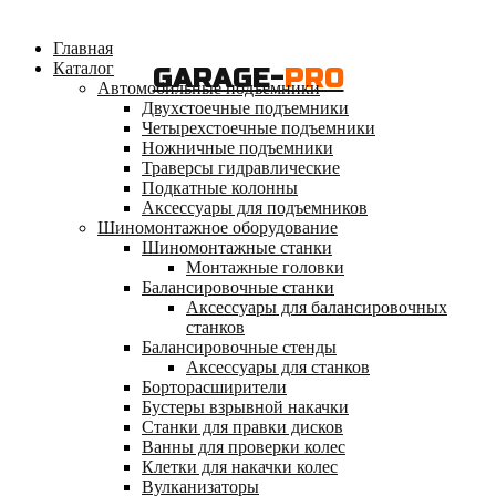
Главная
Каталог
GARAGE-
PRO
Автомобильные подъемники
Двухстоечные подъемники
Четырехстоечные подъемники
Ножничные подъемники
Траверсы гидравлические
Подкатные колонны
Аксессуары для подъемников
Шиномонтажное оборудование
Шиномонтажные станки
Монтажные головки
Балансировочные станки
Аксессуары для балансировочных
станков
Балансировочные стенды
Аксессуары для станков
Борторасширители
Бустеры взрывной накачки
Станки для правки дисков
Ванны для проверки колес
Клетки для накачки колес
Вулканизаторы