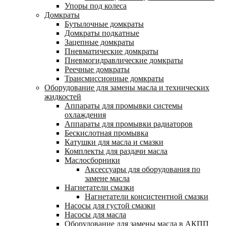
Упоры под колеса
Домкраты
Бутылочные домкраты
Домкраты подкатные
Зацепные домкраты
Пневматические домкраты
Пневмогидравлические домкраты
Реечные домкраты
Трансмиссионные домкраты
Оборудование для замены масла и технических
жидкостей
Аппараты для промывки системы
охлаждения
Аппараты для промывки радиаторов
Бескислотная промывка
Катушки для масла и смазки
Комплекты для раздачи масла
Маслосборники
Аксессуары для оборудования по
замене масла
Нагнетатели смазки
Нагнетатели консистентной смазки
Насосы для густой смазки
Насосы для масла
Оборудование для замены масла в АКПП