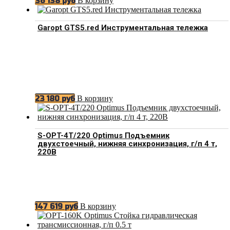
В корзину
36 138
руб
Garopt GTS5.red Инструментальная тележка
В корзину
23 180
руб
S-OPT-4T/220 Optimus Подъемник
двухстоечный, нижняя синхронизация, г/п 4 т,
220В
В корзину
147 619
руб