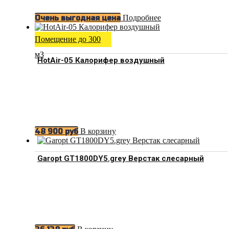
Подробнее
Очень выгодная цена
Помещение до 300
м3
HotAir-05 Калорифер воздушный
В корзину
48 900
руб
Garopt GT1800DY5.grey Верстак слесарный