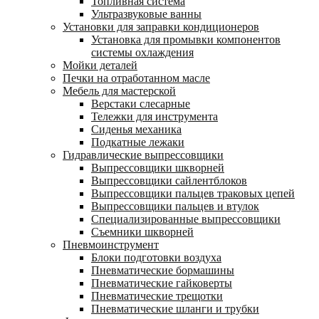
Топливная система
Ультразвуковые ванны
Установки для заправки кондиционеров
Установка для промывки компонентов
системы охлаждения
Мойки деталей
Печки на отработанном масле
Мебель для мастерской
Верстаки слесарные
Тележки для инструмента
Сиденья механика
Подкатные лежаки
Гидравлические выпрессовщики
Выпрессовщики шкворней
Выпрессовщики сайлентблоков
Выпрессовщики пальцев траковых цепей
Выпрессовщики пальцев и втулок
Специализированные выпрессовщики
Cъемники шкворней
Пневмоинструмент
Блоки подготовки воздуха
Пневматические бормашины
Пневматические гайковерты
Пневматические трещотки
Пневматические шланги и трубки