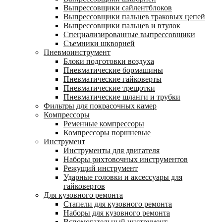
Выпрессовщики сайлентблоков
Выпрессовщики пальцев траковых цепей
Выпрессовщики пальцев и втулок
Специализированные выпрессовщики
Cъемники шкворней
Пневмоинструмент
Блоки подготовки воздуха
Пневматические бормашины
Пневматические гайковерты
Пневматические трещотки
Пневматические шланги и трубки
Фильтры для покрасочных камер
Компрессоры
Ременные компрессоры
Компрессоры поршневые
Инструмент
Инструменты для двигателя
Наборы рихтовочных инструментов
Режущий инструмент
Ударные головки и аксессуары для
гайковертов
Для кузовного ремонта
Стапели для кузовного ремонта
Наборы для кузовного ремонта
Вспомогательный инструмент