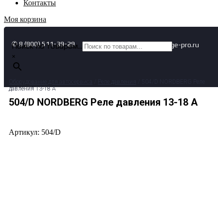
Контакты
Моя корзина
✆ 8 (800) 511-39-29
✉ info@garage-pro.ru
Поиск по товарам...
×
Оборудование для автосервиса
/
Реле давления
/ 504/D NORDBERG Реле
давления 13-18 A
504/D NORDBERG Реле давления 13-18 A
Артикул: 504/D