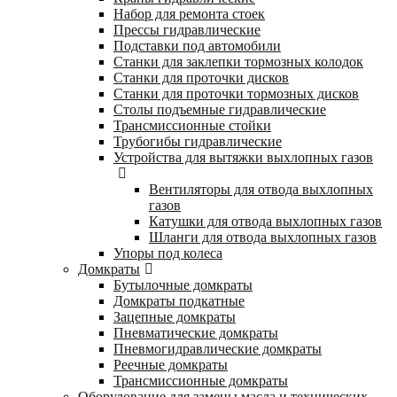
Набор для ремонта стоек
Прессы гидравлические
Подставки под автомобили
Станки для заклепки тормозных колодок
Станки для проточки дисков
Станки для проточки тормозных дисков
Столы подъемные гидравлические
Трансмиссионные стойки
Трубогибы гидравлические
Устройства для вытяжки выхлопных газов
Вентиляторы для отвода выхлопных
газов
Катушки для отвода выхлопных газов
Шланги для отвода выхлопных газов
Упоры под колеса
Домкраты
Бутылочные домкраты
Домкраты подкатные
Зацепные домкраты
Пневматические домкраты
Пневмогидравлические домкраты
Реечные домкраты
Трансмиссионные домкраты
Оборудование для замены масла и технических