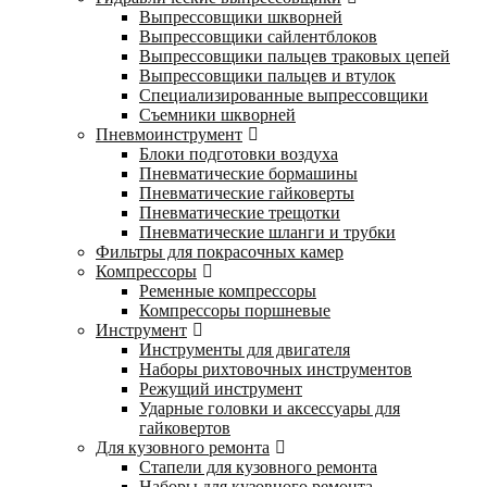
Выпрессовщики шкворней
Выпрессовщики сайлентблоков
Выпрессовщики пальцев траковых цепей
Выпрессовщики пальцев и втулок
Специализированные выпрессовщики
Cъемники шкворней
Пневмоинструмент
Блоки подготовки воздуха
Пневматические бормашины
Пневматические гайковерты
Пневматические трещотки
Пневматические шланги и трубки
Фильтры для покрасочных камер
Компрессоры
Ременные компрессоры
Компрессоры поршневые
Инструмент
Инструменты для двигателя
Наборы рихтовочных инструментов
Режущий инструмент
Ударные головки и аксессуары для
гайковертов
Для кузовного ремонта
Стапели для кузовного ремонта
Наборы для кузовного ремонта