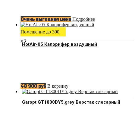
Подробнее
Очень выгодная цена
Помещение до 300
м3
HotAir-05 Калорифер воздушный
В корзину
48 900
руб
Garopt GT1800DY5.grey Верстак слесарный