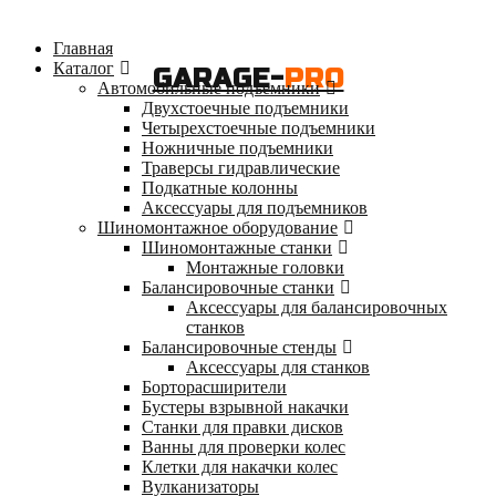
Главная
Каталог
GARAGE-
PRO
Автомобильные подъемники
Двухстоечные подъемники
Четырехстоечные подъемники
Ножничные подъемники
Траверсы гидравлические
Подкатные колонны
Аксессуары для подъемников
Шиномонтажное оборудование
Шиномонтажные станки
Монтажные головки
Балансировочные станки
Аксессуары для балансировочных
станков
Балансировочные стенды
Аксессуары для станков
Борторасширители
Бустеры взрывной накачки
Станки для правки дисков
Ванны для проверки колес
Клетки для накачки колес
Вулканизаторы