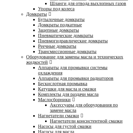
Шланги для отвода выхлопных газов
Упоры под колеса
Домкраты
Бутылочные домкраты
Домкраты подкатные
Зацепные домкраты
Пневматические домкраты
Пневмогидравлические домкраты
Реечные домкраты
Трансмиссионные домкраты
Оборудование для замены масла и технических
жидкостей
Аппараты для промывки системы
охлаждения
Аппараты для промывки радиаторов
Бескислотная промывка
Катушки для масла и смазки
Комплекты для раздачи масла
Маслосборники
Аксессуары для оборудования по
замене масла
Нагнетатели смазки
Нагнетатели консистентной смазки
Насосы для густой смазки
Насосы для масла