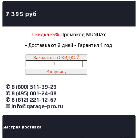
7 395
руб
Скидка -5%
Промокод MONDAY
•
Доставка от 2 дней
•
Гарантия 1 год
Заказать со СКИДКОЙ
Количество
товара
В корзину
504/D
NORDBERG
✆ 8 (800) 511-39-29
Реле
давления
✆ 8 (495) 001-24-08
13-
✆ 8 (812) 221-12-67
18
✉ info@garage-pro.ru
A
Быстрая доставка