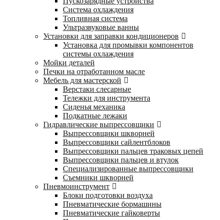
Пускозарядные устройства
Система охлаждения
Топливная система
Ультразвуковые ванны
Установки для заправки кондиционеров
Установка для промывки компонентов
системы охлаждения
Мойки деталей
Печки на отработанном масле
Мебель для мастерской
Верстаки слесарные
Тележки для инструмента
Сиденья механика
Подкатные лежаки
Гидравлические выпрессовщики
Выпрессовщики шкворней
Выпрессовщики сайлентблоков
Выпрессовщики пальцев траковых цепей
Выпрессовщики пальцев и втулок
Специализированные выпрессовщики
Cъемники шкворней
Пневмоинструмент
Блоки подготовки воздуха
Пневматические бормашины
Пневматические гайковерты