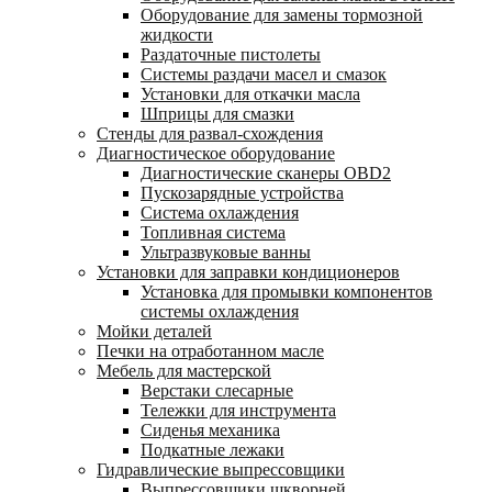
Оборудование для замены тормозной
жидкости
Раздаточные пистолеты
Системы раздачи масел и смазок
Установки для откачки масла
Шприцы для смазки
Стенды для развал-схождения
Диагностическое оборудование
Диагностические сканеры OBD2
Пускозарядные устройства
Система охлаждения
Топливная система
Ультразвуковые ванны
Установки для заправки кондиционеров
Установка для промывки компонентов
системы охлаждения
Мойки деталей
Печки на отработанном масле
Мебель для мастерской
Верстаки слесарные
Тележки для инструмента
Сиденья механика
Подкатные лежаки
Гидравлические выпрессовщики
Выпрессовщики шкворней