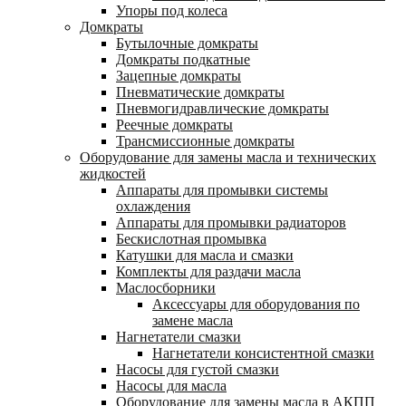
Упоры под колеса
Домкраты
Бутылочные домкраты
Домкраты подкатные
Зацепные домкраты
Пневматические домкраты
Пневмогидравлические домкраты
Реечные домкраты
Трансмиссионные домкраты
Оборудование для замены масла и технических
жидкостей
Аппараты для промывки системы
охлаждения
Аппараты для промывки радиаторов
Бескислотная промывка
Катушки для масла и смазки
Комплекты для раздачи масла
Маслосборники
Аксессуары для оборудования по
замене масла
Нагнетатели смазки
Нагнетатели консистентной смазки
Насосы для густой смазки
Насосы для масла
Оборудование для замены масла в АКПП