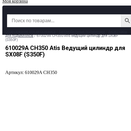
Моя корзина
✆ 8 (800) 511-39-29
✉ info@garage-pro.ru
Оборудование для автосервиса
/
Автомобильные подъемники
/
Аксессуары
для подъемников
/ 610029A CH350 Atis Ведущий цилиндр для SX08F
(S350F)
610029A CH350 Atis Ведущий цилиндр для
SX08F (S350F)
Артикул: 610029A CH350