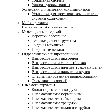
Топливная система
Ультразвуковые ванны
Установки для заправки кондиционеров
Установка для промывки компонентов
системы охлаждения
Мойки деталей
Печки на отработанном масле
Мебель для мастерской
Верстаки слесарные
Тележки для инструмента
Сиденья механика
Подкатные лежаки
Гидравлические выпрессовщики
Выпрессовщики шкворней
Выпрессовщики сайлентблоков
Выпрессовщики пальцев траковых цепей
Выпрессовщики пальцев и втулок
Специализированные выпрессовщики
Cъемники шкворней
Пневмоинструмент
Блоки подготовки воздуха
Пневматические бормашины
Пневматические гайковерты
Пневматические трещотки
Пневматические шланги и трубки