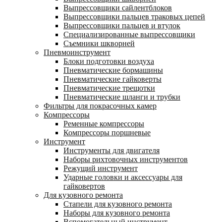
Выпрессовщики сайлентблоков
Выпрессовщики пальцев траковых цепей
Выпрессовщики пальцев и втулок
Специализированные выпрессовщики
Cъемники шкворней
Пневмоинструмент
Блоки подготовки воздуха
Пневматические бормашины
Пневматические гайковерты
Пневматические трещотки
Пневматические шланги и трубки
Фильтры для покрасочных камер
Компрессоры
Ременные компрессоры
Компрессоры поршневые
Инструмент
Инструменты для двигателя
Наборы рихтовочных инструментов
Режущий инструмент
Ударные головки и аксессуары для
гайковертов
Для кузовного ремонта
Стапели для кузовного ремонта
Наборы для кузовного ремонта
Вспомогательный инструмент