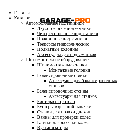
Главная
Каталог
GARAGE-
PRO
Автомобильные подъемники
Двухстоечные подъемники
Четырехстоечные подъемники
Ножничные подъемники
Траверсы гидравлические
Подкатные колонны
Аксессуары для подъемников
Шиномонтажное оборудование
Шиномонтажные станки
Монтажные головки
Балансировочные станки
Аксессуары для балансировочных
станков
Балансировочные стенды
Аксессуары для станков
Борторасширители
Бустеры взрывной накачки
Станки для правки дисков
Ванны для проверки колес
Клетки для накачки колес
Вулканизаторы