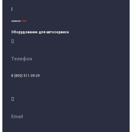
I
GARAGE
-PRO
Оборудование для автосервиса

Телефон
8 (800) 511-39-29

Email