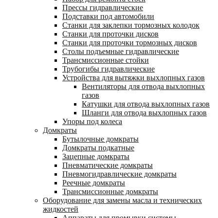
Прессы гидравлические
Подставки под автомобили
Станки для заклепки тормозных колодок
Станки для проточки дисков
Станки для проточки тормозных дисков
Столы подъемные гидравлические
Трансмиссионные стойки
Трубогибы гидравлические
Устройства для вытяжки выхлопных газов
Вентиляторы для отвода выхлопных
газов
Катушки для отвода выхлопных газов
Шланги для отвода выхлопных газов
Упоры под колеса
Домкраты
Бутылочные домкраты
Домкраты подкатные
Зацепные домкраты
Пневматические домкраты
Пневмогидравлические домкраты
Реечные домкраты
Трансмиссионные домкраты
Оборудование для замены масла и технических
жидкостей
Аппараты для промывки системы