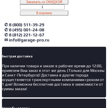
Заказать со СКИДКОЙ
Количество
товара
В корзину
610029A
CH350
✆ 8 (800) 511-39-29
Atis
Ведущий
✆ 8 (495) 001-24-08
цилиндр
✆ 8 (812) 221-12-67
для
✉ info@garage-pro.ru
SX08F
(S350F)
Быстрая доставка
При наличии товара и заказе в рабочее время до 12:00,
привезем Ваш заказ в этот же день (Только для Москвы
и Санкт-Петербурга)! Доставка в другие города
осуществляется транспортными компаниями сроком от
1 дня! Возможна бесплатная доставка в зависимости от
суммы заказа!