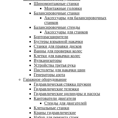
Шиномонтажные станки
Монтажные головки
Балансировочные станки
Аксессуары для балансировочных
станков
Балансировочные стенды
Аксессуары для станков
Борторасширители
Бустеры взрывной накачки
Станки для правки дисков
Ванны для проверки колес
Клетки для накачки колес
Вулканизаторы
Устройства третья рука
Пистолеты для накачки шин
Генераторы азота
Гаражное оборудование
Гидравлическая стяжка пружин
Гидравлические тележки
Гидравлические цилиндры и насосы
Кантователи двигателя
Стенды для двигателей
Клепальные станки
Краны гидравлические
Набор для ремонта стоек