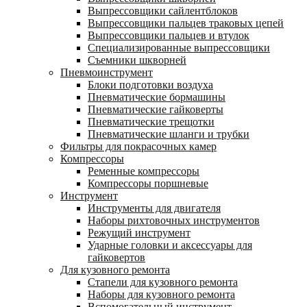
Выпрессовщики сайлентблоков
Выпрессовщики пальцев траковых цепей
Выпрессовщики пальцев и втулок
Специализированные выпрессовщики
Cъемники шкворней
Пневмоинструмент
Блоки подготовки воздуха
Пневматические бормашины
Пневматические гайковерты
Пневматические трещотки
Пневматические шланги и трубки
Фильтры для покрасочных камер
Компрессоры
Ременные компрессоры
Компрессоры поршневые
Инструмент
Инструменты для двигателя
Наборы рихтовочных инструментов
Режущий инструмент
Ударные головки и аксессуары для
гайковертов
Для кузовного ремонта
Стапели для кузовного ремонта
Наборы для кузовного ремонта
Вспомогательный инструмент