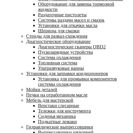
Оборудование для замены тормозной
жидкости
Раздаточные пистолеты
Системы раздачи масел и смазок
Установки для откачки масла
Шприцы для смазки
Стенды для развал-схождения
Диагностическое оборудование
Диагностические сканеры OBD2
Пускозарядные устройства
Система охлаждения
Топливная система
Ультразвуковые ванны
Установки для заправки кондиционеров
Установка для промывки компонентов
системы охлаждения
Мойки деталей
Печки на отработанном масле
Мебель для мастерской
Верстаки слесарные
Тележки для инструмента
Сиденья механика
Подкатные лежаки
Гидравлические выпрессовщики
Выпрессовщики шкворней