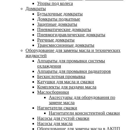
Упоры под колеса
Домкраты
Бутылочные домкраты
Домкраты подкатные
Зацепные домкраты
Пневматические домкраты
Пневмогидравлические домкраты
Реечные домкраты
Трансмиссионные домкраты
Оборудование для замены масла и технических
жидкостей
Аппараты для промывки системы
охлаждения
Аппараты для промывки радиаторов
Бескислотная промывка
Катушки для масла и смазки
Комплекты для раздачи масла
Маслосборники
Аксессуары для оборудования по
замене масла
Нагнетатели смазки
Нагнетатели консистентной смазки
Насосы для густой смазки
Насосы для масла
Оборудование для замены масла в АКПП