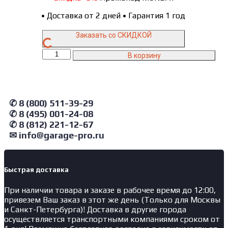
•
Доставка от 2 дней
•
Гарантия 1 год
Заказать со СКИДКОЙ
Количество
В корзину
товара
A268CHM
(PEAK
215CH)
Atis
✆ 8 (800) 511-39-29
Подъемник
✆ 8 (495) 001-24-08
двухстоечный
✆ 8 (812) 221-12-67
6.8
✉ info@garage-pro.ru
т.
прямой
привод
(Серый)
Быстрая доставка
При наличии товара и заказе в рабочее время до 12:00,
привезем Ваш заказ в этот же день (Только для Москвы
и Санкт-Петербурга)! Доставка в другие города
осуществляется транспортными компаниями сроком от