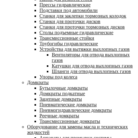
Прессы гидравлические
Подставки под автомобили
Станки для заклепки тормозных колодок
Станки для проточки дисков
Станки для проточки тормозных дисков
Столы подъемные гидравлические
Трансмиссионные стойки
Трубогибы гидравлические
Устройства для вытяжки выхлопных газов
Вентиляторы для отвода выхлопных
газов
Катушки для отвода выхлопных газов
Шланги для отвода выхлопных газов
Упоры под колеса
Домкраты
Бутылочные домкраты
Домкраты подкатные
Зацепные домкраты
Пневматические домкраты
Пневмогидравлические домкраты
Реечные домкраты
Трансмиссионные домкраты
Оборудование для замены масла и технических
жидкостей
Аппараты для промывки системы