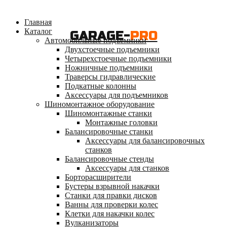
Главная
Каталог
GARAGE-
PRO
Автомобильные подъемники
Двухстоечные подъемники
Четырехстоечные подъемники
Ножничные подъемники
Траверсы гидравлические
Подкатные колонны
Аксессуары для подъемников
Шиномонтажное оборудование
Шиномонтажные станки
Монтажные головки
Балансировочные станки
Аксессуары для балансировочных
станков
Балансировочные стенды
Аксессуары для станков
Борторасширители
Бустеры взрывной накачки
Станки для правки дисков
Ванны для проверки колес
Клетки для накачки колес
Вулканизаторы