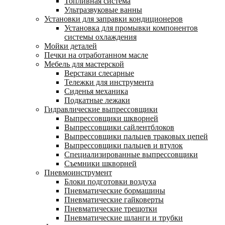
Топливная система
Ультразвуковые ванны
Установки для заправки кондиционеров
Установка для промывки компонентов
системы охлаждения
Мойки деталей
Печки на отработанном масле
Мебель для мастерской
Верстаки слесарные
Тележки для инструмента
Сиденья механика
Подкатные лежаки
Гидравлические выпрессовщики
Выпрессовщики шкворней
Выпрессовщики сайлентблоков
Выпрессовщики пальцев траковых цепей
Выпрессовщики пальцев и втулок
Специализированные выпрессовщики
Cъемники шкворней
Пневмоинструмент
Блоки подготовки воздуха
Пневматические бормашины
Пневматические гайковерты
Пневматические трещотки
Пневматические шланги и трубки