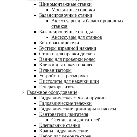
Шиномонтажные станки
Монтажные головки
Балансировочные станки
Аксессуары для балансировочных
станков
Балансировочные стенды
Аксессуары для станков
Борторасширители
Бустеры взрывной накачки
Станки для правки дисков
Ванны для проверки колес
Клетки для накачки колес
Вулканизаторы
Устройства третья рука
Пистолеты для накачки шин
Генераторы азота
Гаражное оборудование
Гидравлическая стяжка пружин
Гидравлические тележки
Гидравлические цилиндры и насосы
Кантователи двигателя
Стенды для двигателей
Клепальные станки
Краны гидравлические
Набор для ремонта стоек