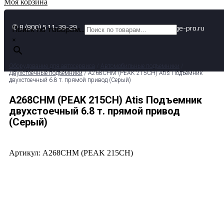
Моя корзина
✆ 8 (800) 511-39-29
✉ info@garage-pro.ru
Поиск по товарам...
×
Оборудование для автосервиса
/
Автомобильные подъемники
/
Двухстоечные подъемники
/ A268CHM (PEAK 215CH) Atis Подъемник
двухстоечный 6.8 т. прямой привод (Серый)
A268CHM (PEAK 215CH) Atis Подъемник
двухстоечный 6.8 т. прямой привод
(Серый)
Артикул: A268CHM (PEAK 215CH)