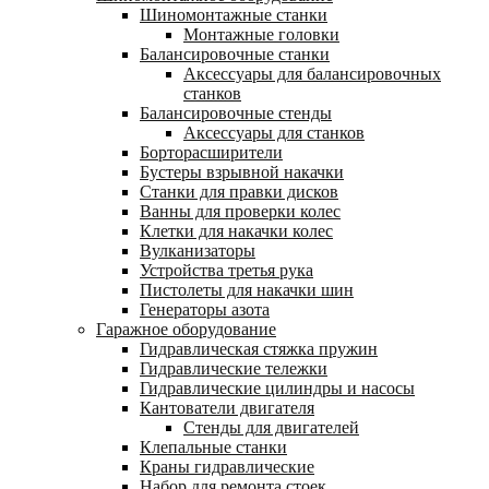
Шиномонтажные станки
Монтажные головки
Балансировочные станки
Аксессуары для балансировочных
станков
Балансировочные стенды
Аксессуары для станков
Борторасширители
Бустеры взрывной накачки
Станки для правки дисков
Ванны для проверки колес
Клетки для накачки колес
Вулканизаторы
Устройства третья рука
Пистолеты для накачки шин
Генераторы азота
Гаражное оборудование
Гидравлическая стяжка пружин
Гидравлические тележки
Гидравлические цилиндры и насосы
Кантователи двигателя
Стенды для двигателей
Клепальные станки
Краны гидравлические
Набор для ремонта стоек