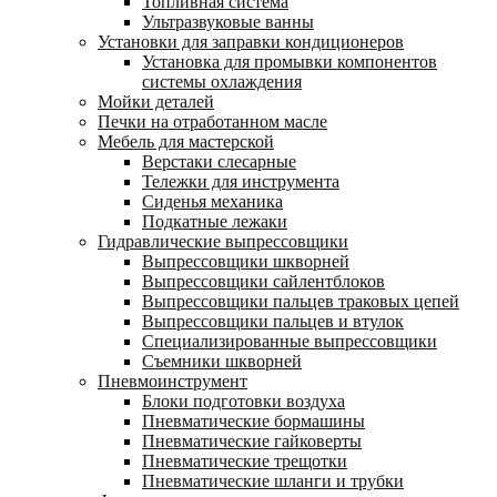
Топливная система
Ультразвуковые ванны
Установки для заправки кондиционеров
Установка для промывки компонентов
системы охлаждения
Мойки деталей
Печки на отработанном масле
Мебель для мастерской
Верстаки слесарные
Тележки для инструмента
Сиденья механика
Подкатные лежаки
Гидравлические выпрессовщики
Выпрессовщики шкворней
Выпрессовщики сайлентблоков
Выпрессовщики пальцев траковых цепей
Выпрессовщики пальцев и втулок
Специализированные выпрессовщики
Cъемники шкворней
Пневмоинструмент
Блоки подготовки воздуха
Пневматические бормашины
Пневматические гайковерты
Пневматические трещотки
Пневматические шланги и трубки