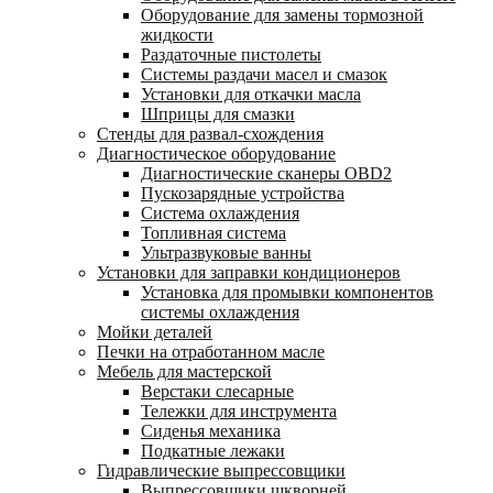
Оборудование для замены тормозной
жидкости
Раздаточные пистолеты
Системы раздачи масел и смазок
Установки для откачки масла
Шприцы для смазки
Стенды для развал-схождения
Диагностическое оборудование
Диагностические сканеры OBD2
Пускозарядные устройства
Система охлаждения
Топливная система
Ультразвуковые ванны
Установки для заправки кондиционеров
Установка для промывки компонентов
системы охлаждения
Мойки деталей
Печки на отработанном масле
Мебель для мастерской
Верстаки слесарные
Тележки для инструмента
Сиденья механика
Подкатные лежаки
Гидравлические выпрессовщики
Выпрессовщики шкворней