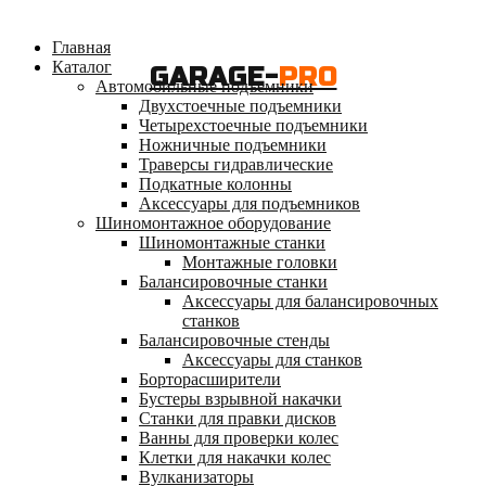
Главная
Каталог
GARAGE-
PRO
Автомобильные подъемники
Двухстоечные подъемники
Четырехстоечные подъемники
Ножничные подъемники
Траверсы гидравлические
Подкатные колонны
Аксессуары для подъемников
Шиномонтажное оборудование
Шиномонтажные станки
Монтажные головки
Балансировочные станки
Аксессуары для балансировочных
станков
Балансировочные стенды
Аксессуары для станков
Борторасширители
Бустеры взрывной накачки
Станки для правки дисков
Ванны для проверки колес
Клетки для накачки колес
Вулканизаторы