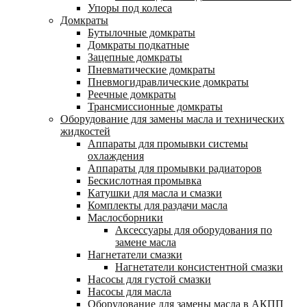
Упоры под колеса
Домкраты
Бутылочные домкраты
Домкраты подкатные
Зацепные домкраты
Пневматические домкраты
Пневмогидравлические домкраты
Реечные домкраты
Трансмиссионные домкраты
Оборудование для замены масла и технических
жидкостей
Аппараты для промывки системы
охлаждения
Аппараты для промывки радиаторов
Бескислотная промывка
Катушки для масла и смазки
Комплекты для раздачи масла
Маслосборники
Аксессуары для оборудования по
замене масла
Нагнетатели смазки
Нагнетатели консистентной смазки
Насосы для густой смазки
Насосы для масла
Оборудование для замены масла в АКПП