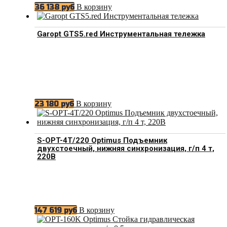
В корзину
36 138
руб
Garopt GTS5.red Инструментальная тележка
В корзину
23 180
руб
S-OPT-4T/220 Optimus Подъемник
двухстоечный, нижняя синхронизация, г/п 4 т,
220В
В корзину
147 619
руб