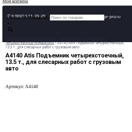
Моя корзина
✆ 8 (800) 511-39-29
✉ info@garage-pro.ru
Поиск по товарам...
×
Оборудование для автосервиса
/
Автомобильные подъемники
/
Четырехстоечные подъемники
/ A4140 Atis Подъемник четырехстоечный,
13.5 т., для слесарных работ с грузовым авто
A4140 Atis Подъемник четырехстоечный,
13.5 т., для слесарных работ с грузовым
авто
Артикул: A4140