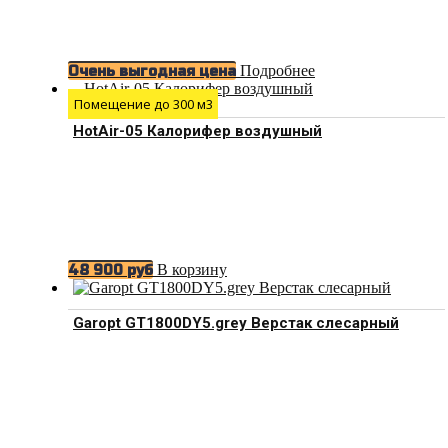
Подробнее
Очень выгодная цена
Помещение до 300 м3
HotAir-05 Калорифер воздушный
В корзину
48 900
руб
Garopt GT1800DY5.grey Верстак слесарный