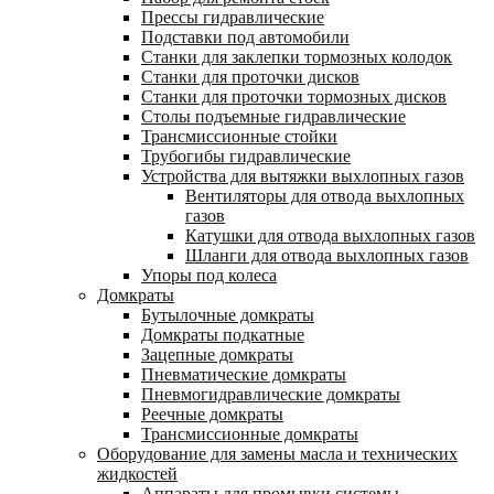
Прессы гидравлические
Подставки под автомобили
Станки для заклепки тормозных колодок
Станки для проточки дисков
Станки для проточки тормозных дисков
Столы подъемные гидравлические
Трансмиссионные стойки
Трубогибы гидравлические
Устройства для вытяжки выхлопных газов
Вентиляторы для отвода выхлопных
газов
Катушки для отвода выхлопных газов
Шланги для отвода выхлопных газов
Упоры под колеса
Домкраты
Бутылочные домкраты
Домкраты подкатные
Зацепные домкраты
Пневматические домкраты
Пневмогидравлические домкраты
Реечные домкраты
Трансмиссионные домкраты
Оборудование для замены масла и технических
жидкостей
Аппараты для промывки системы