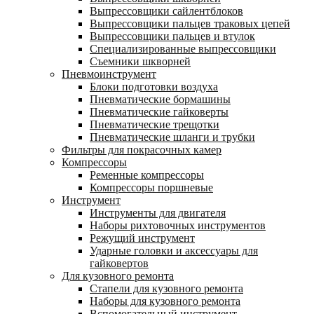
Выпрессовщики сайлентблоков
Выпрессовщики пальцев траковых цепей
Выпрессовщики пальцев и втулок
Специализированные выпрессовщики
Cъемники шкворней
Пневмоинструмент
Блоки подготовки воздуха
Пневматические бормашины
Пневматические гайковерты
Пневматические трещотки
Пневматические шланги и трубки
Фильтры для покрасочных камер
Компрессоры
Ременные компрессоры
Компрессоры поршневые
Инструмент
Инструменты для двигателя
Наборы рихтовочных инструментов
Режущий инструмент
Ударные головки и аксессуары для
гайковертов
Для кузовного ремонта
Стапели для кузовного ремонта
Наборы для кузовного ремонта
Вспомогательный инструмент