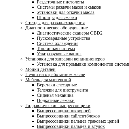
Раздаточные пистолеты
Системы раздачи масел и смазок
Установки для откачки масла
Шприцы для смазки
Стенды для развал-схождения
Диагностическое оборудование
Диагностические сканеры OBD2
Пускозарядные устройства
Система охлаждения
Топливная система
Ультразвуковые ванны
Установки для заправки кондиционеров
Установка для промывки компонентов систе
Мойки деталей
Печки на отработанном масле
Мебель для мастерской
Верстаки слесарные
Тележки для инструмента
Сиденья механика
Подкатные лежаки
Гидравлические выпрессовщики
Выпрессовщики шкворней
Выпрессовщики сайлентблоков
Выпрессовщики пальцев траковых цепей
Выпрессовщики пальцев и втулок