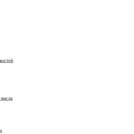
костей
 масла
и