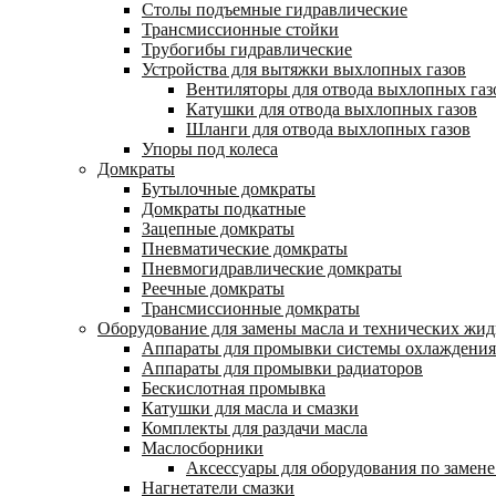
Столы подъемные гидравлические
Трансмиссионные стойки
Трубогибы гидравлические
Устройства для вытяжки выхлопных газов
Вентиляторы для отвода выхлопных газ
Катушки для отвода выхлопных газов
Шланги для отвода выхлопных газов
Упоры под колеса
Домкраты
Бутылочные домкраты
Домкраты подкатные
Зацепные домкраты
Пневматические домкраты
Пневмогидравлические домкраты
Реечные домкраты
Трансмиссионные домкраты
Оборудование для замены масла и технических жид
Аппараты для промывки системы охлаждения
Аппараты для промывки радиаторов
Бескислотная промывка
Катушки для масла и смазки
Комплекты для раздачи масла
Маслосборники
Аксессуары для оборудования по замене
Нагнетатели смазки