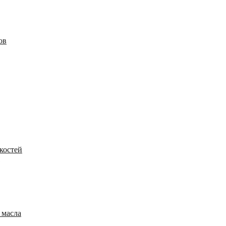
ов
костей
 масла