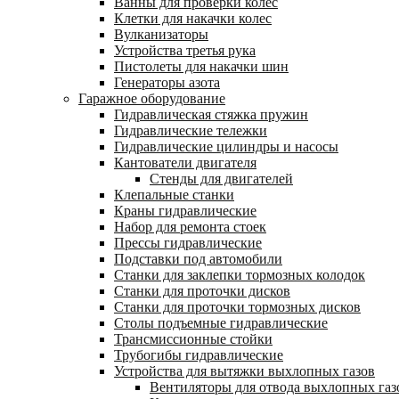
Ванны для проверки колес
Клетки для накачки колес
Вулканизаторы
Устройства третья рука
Пистолеты для накачки шин
Генераторы азота
Гаражное оборудование
Гидравлическая стяжка пружин
Гидравлические тележки
Гидравлические цилиндры и насосы
Кантователи двигателя
Стенды для двигателей
Клепальные станки
Краны гидравлические
Набор для ремонта стоек
Прессы гидравлические
Подставки под автомобили
Станки для заклепки тормозных колодок
Станки для проточки дисков
Станки для проточки тормозных дисков
Столы подъемные гидравлические
Трансмиссионные стойки
Трубогибы гидравлические
Устройства для вытяжки выхлопных газов
Вентиляторы для отвода выхлопных газ