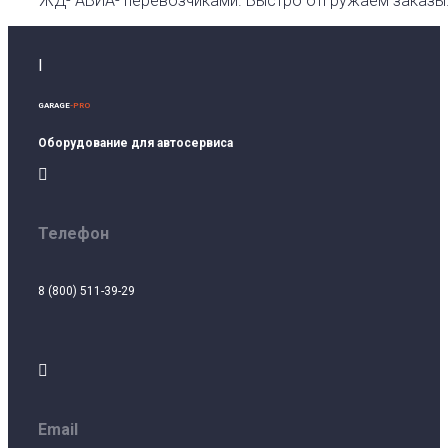
ЖД- АВИА- перевозчиками. Быстро отгружаем заказы
I
GARAGE
-PRO
Оборудование для автосервиса

Телефон
8 (800) 511-39-29

Email