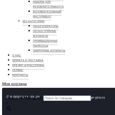
НАБОРЫ ДЛЯ
КУЗОВНОГО РЕМОНТА
ВСПОМОГАТЕЛЬНЫЙ
ИНСТРУМЕНТ
БЕЗ КАТЕГОРИИ
ПЕНОГЕНЕРАТОРЫ
ПЕСКОСТРУЙНЫЕ
АППАРАТЫ
ПРОМЫШЛЕННЫЕ
ПЫЛЕСОСЫ
СВАРОЧНЫЕ АППАРАТЫ
О НАС
ОПЛАТА И ДОСТАВКА
КРЕДИТ И РАССРОЧКА
СЕРВИС
КОНТАКТЫ
Моя корзина
✆ 8 (800) 511-39-29
✉ info@garage-pro.ru
Поиск по товарам...
×