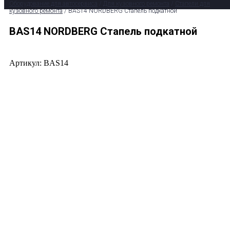
Оборудование для автосервиса
/
Для кузовного ремонта
/
Стапели для
кузовного ремонта
/ BAS14 NORDBERG Стапель подкатной
BAS14 NORDBERG Стапель подкатной
Артикул: BAS14