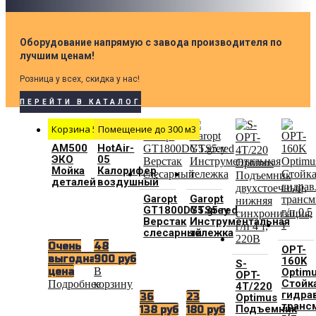
Оборудование напрямую с завода производителя по
лучшим ценам!
Розница у всех, скидка у нас!
ПЕРЕЙТИ В КАТАЛОГ
Корзина 500 мм
Помещение до 300 м3
АМ500
HotAir-
ЭКО
05
Мойка
Калорифер
деталей
воздушный
Garopt
Garopt
GT1800DY5.grey
GTS5.red
Верстак
Инструментальная
слесарный
тележка
Очень
48
OPT-
выгодная
900
руб
160K
S-
В
цена
Optim
OPT-
Стойк
Подробнее
корзину
4T/220
гидра
36
23
Optimus
транс
Подъемник
138
руб
180
руб