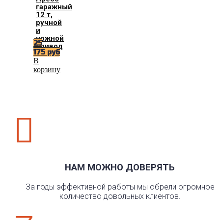
гаражный
12 т,
ручной
и
ножной
25
привод
175
руб
В
корзину

НАМ МОЖНО ДОВЕРЯТЬ
За годы эффективной работы мы обрели огромное
количество довольных клиентов.