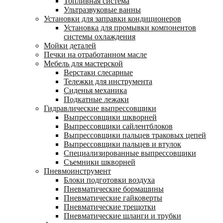
Топливная система
Ультразвуковые ванны
Установки для заправки кондиционеров
Установка для промывки компонентов
системы охлаждения
Мойки деталей
Печки на отработанном масле
Мебель для мастерской
Верстаки слесарные
Тележки для инструмента
Сиденья механика
Подкатные лежаки
Гидравлические выпрессовщики
Выпрессовщики шкворней
Выпрессовщики сайлентблоков
Выпрессовщики пальцев траковых цепей
Выпрессовщики пальцев и втулок
Специализированные выпрессовщики
Cъемники шкворней
Пневмоинструмент
Блоки подготовки воздуха
Пневматические бормашины
Пневматические гайковерты
Пневматические трещотки
Пневматические шланги и трубки