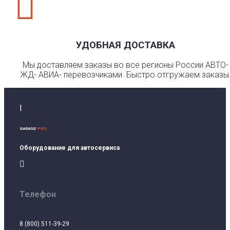

УДОБНАЯ ДОСТАВКА
Мы доставляем заказы во все регионы России АВТО-
ЖД- АВИА- перевозчиками. Быстро отгружаем заказы
I
GARAGE
-PRO
Оборудование для автосервиса

Телефон
8 (800) 511-39-29