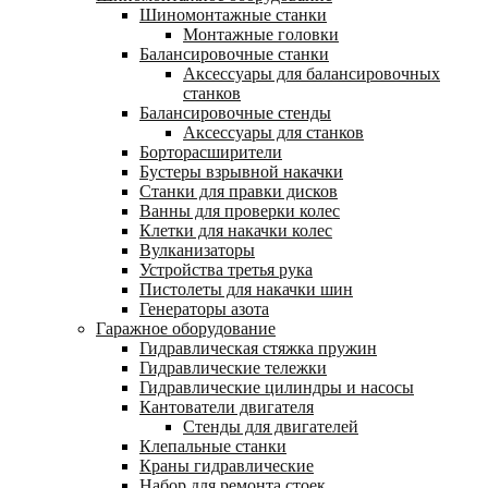
Шиномонтажные станки
Монтажные головки
Балансировочные станки
Аксессуары для балансировочных
станков
Балансировочные стенды
Аксессуары для станков
Борторасширители
Бустеры взрывной накачки
Станки для правки дисков
Ванны для проверки колес
Клетки для накачки колес
Вулканизаторы
Устройства третья рука
Пистолеты для накачки шин
Генераторы азота
Гаражное оборудование
Гидравлическая стяжка пружин
Гидравлические тележки
Гидравлические цилиндры и насосы
Кантователи двигателя
Стенды для двигателей
Клепальные станки
Краны гидравлические
Набор для ремонта стоек