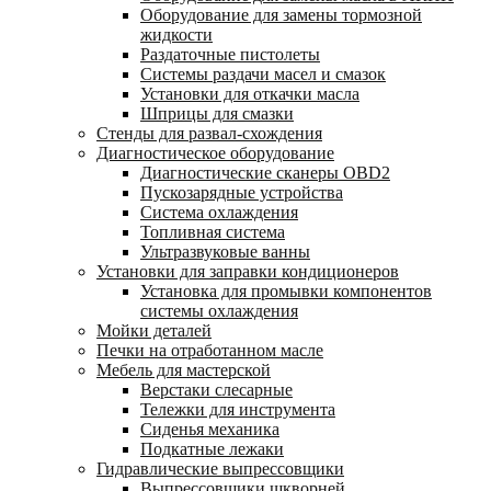
Оборудование для замены тормозной
жидкости
Раздаточные пистолеты
Системы раздачи масел и смазок
Установки для откачки масла
Шприцы для смазки
Стенды для развал-схождения
Диагностическое оборудование
Диагностические сканеры OBD2
Пускозарядные устройства
Система охлаждения
Топливная система
Ультразвуковые ванны
Установки для заправки кондиционеров
Установка для промывки компонентов
системы охлаждения
Мойки деталей
Печки на отработанном масле
Мебель для мастерской
Верстаки слесарные
Тележки для инструмента
Сиденья механика
Подкатные лежаки
Гидравлические выпрессовщики
Выпрессовщики шкворней