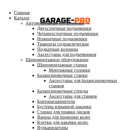
Главная
Каталог
GARAGE-
PRO
Автомобильные подъемники
Двухстоечные подъемники
Четырехстоечные подъемники
Ножничные подъемники
Траверсы гидравлические
Подкатные колонны
Аксессуары для подъемников
Шиномонтажное оборудование
Шиномонтажные станки
Монтажные головки
Балансировочные станки
Аксессуары для балансировочных
станков
Балансировочные стенды
Аксессуары для станков
Борторасширители
Бустеры взрывной накачки
Станки для правки дисков
Ванны для проверки колес
Клетки для накачки колес
Вулканизаторы