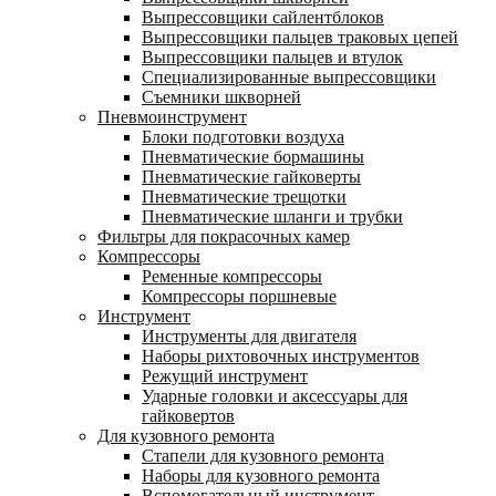
Выпрессовщики сайлентблоков
Выпрессовщики пальцев траковых цепей
Выпрессовщики пальцев и втулок
Специализированные выпрессовщики
Cъемники шкворней
Пневмоинструмент
Блоки подготовки воздуха
Пневматические бормашины
Пневматические гайковерты
Пневматические трещотки
Пневматические шланги и трубки
Фильтры для покрасочных камер
Компрессоры
Ременные компрессоры
Компрессоры поршневые
Инструмент
Инструменты для двигателя
Наборы рихтовочных инструментов
Режущий инструмент
Ударные головки и аксессуары для
гайковертов
Для кузовного ремонта
Стапели для кузовного ремонта
Наборы для кузовного ремонта
Вспомогательный инструмент