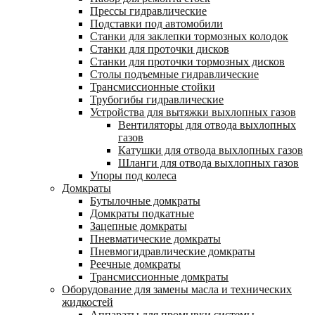
Прессы гидравлические
Подставки под автомобили
Станки для заклепки тормозных колодок
Станки для проточки дисков
Станки для проточки тормозных дисков
Столы подъемные гидравлические
Трансмиссионные стойки
Трубогибы гидравлические
Устройства для вытяжки выхлопных газов
Вентиляторы для отвода выхлопных
газов
Катушки для отвода выхлопных газов
Шланги для отвода выхлопных газов
Упоры под колеса
Домкраты
Бутылочные домкраты
Домкраты подкатные
Зацепные домкраты
Пневматические домкраты
Пневмогидравлические домкраты
Реечные домкраты
Трансмиссионные домкраты
Оборудование для замены масла и технических
жидкостей
Аппараты для промывки системы