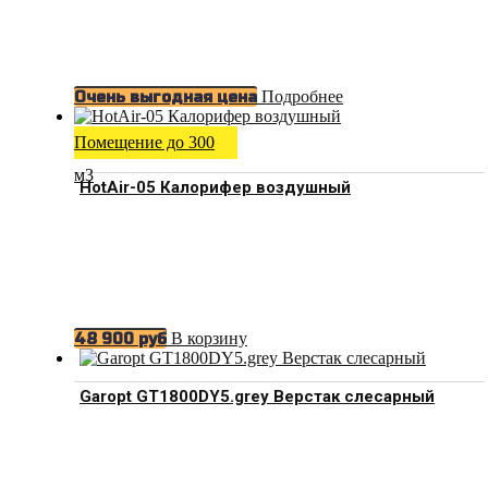
Подробнее
Очень выгодная цена
Помещение до 300
м3
HotAir-05 Калорифер воздушный
В корзину
48 900
руб
Garopt GT1800DY5.grey Верстак слесарный