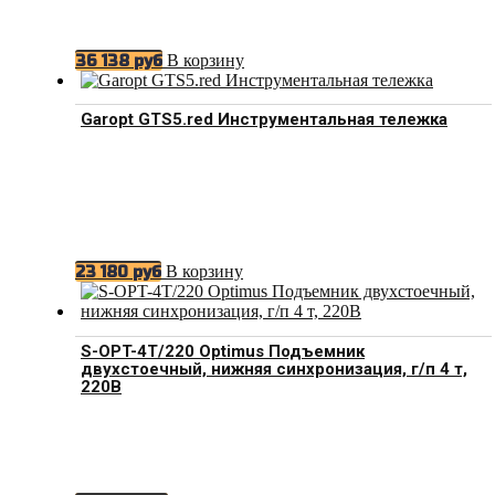
В корзину
36 138
руб
Garopt GTS5.red Инструментальная тележка
В корзину
23 180
руб
S-OPT-4T/220 Optimus Подъемник
двухстоечный, нижняя синхронизация, г/п 4 т,
220В