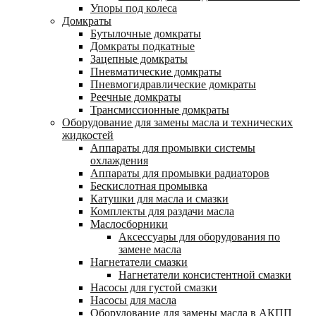
Упоры под колеса
Домкраты
Бутылочные домкраты
Домкраты подкатные
Зацепные домкраты
Пневматические домкраты
Пневмогидравлические домкраты
Реечные домкраты
Трансмиссионные домкраты
Оборудование для замены масла и технических
жидкостей
Аппараты для промывки системы
охлаждения
Аппараты для промывки радиаторов
Бескислотная промывка
Катушки для масла и смазки
Комплекты для раздачи масла
Маслосборники
Аксессуары для оборудования по
замене масла
Нагнетатели смазки
Нагнетатели консистентной смазки
Насосы для густой смазки
Насосы для масла
Оборудование для замены масла в АКПП