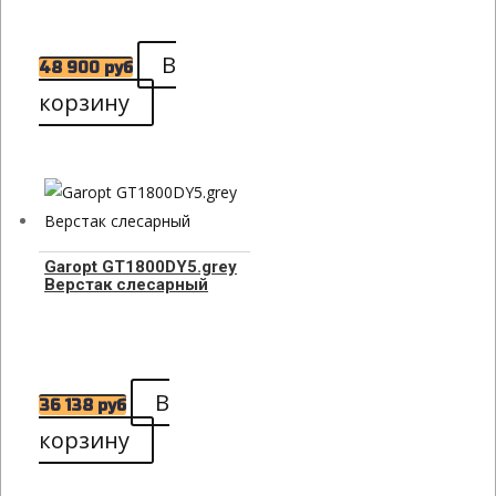
В
48 900
руб
корзину
Garopt GT1800DY5.grey
Верстак слесарный
В
36 138
руб
корзину