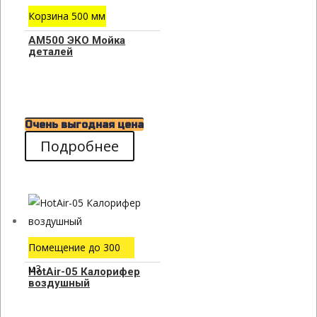
Корзина 500 мм
АМ500 ЭКО Мойка
деталей
Очень выгодная цена
Подробнее
Помещение до 300
м3
HotAir-05 Калорифер
воздушный