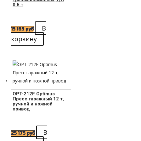
0.5 т
В
15 165
руб
корзину
OPT-212F Optimus
Пресс гаражный 12 т,
ручной и ножной
привод
В
25 175
руб