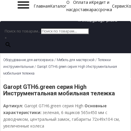
О
Оплата и
Кредит и
Главная
Каталог
Сервис
Ко
нас
доставка
рассрочка
✉ info@garage-pro.ru
Поиск по товарам...
×
Оборудование для автосервиса
/
Мебель для мастерской
/
Тележки
инструментальные
/ Garopt GTH6.green серия High Инструментальная
мобильная тележка
Garopt GTH6.green серия High
Инструментальная мобильная тележка
Артикул:
Garopt GTH6.green серия High
Основные
характеристики:
зеленая, 6 ящиков 565х450 мм с
доводчиком, центральный замок, габариты 72х49х104 см,
увеличенные колеса