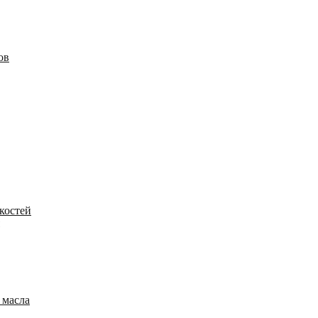
ов
костей
 масла