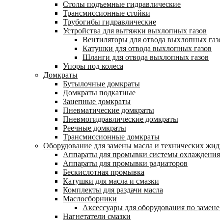
Столы подъемные гидравлические
Трансмиссионные стойки
Трубогибы гидравлические
Устройства для вытяжки выхлопных газов
Вентиляторы для отвода выхлопных газ
Катушки для отвода выхлопных газов
Шланги для отвода выхлопных газов
Упоры под колеса
Домкраты
Бутылочные домкраты
Домкраты подкатные
Зацепные домкраты
Пневматические домкраты
Пневмогидравлические домкраты
Реечные домкраты
Трансмиссионные домкраты
Оборудование для замены масла и технических жид
Аппараты для промывки системы охлаждения
Аппараты для промывки радиаторов
Бескислотная промывка
Катушки для масла и смазки
Комплекты для раздачи масла
Маслосборники
Аксессуары для оборудования по замене
Нагнетатели смазки