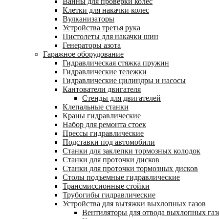
Ванны для проверки колес
Клетки для накачки колес
Вулканизаторы
Устройства третья рука
Пистолеты для накачки шин
Генераторы азота
Гаражное оборудование
Гидравлическая стяжка пружин
Гидравлические тележки
Гидравлические цилиндры и насосы
Кантователи двигателя
Стенды для двигателей
Клепальные станки
Краны гидравлические
Набор для ремонта стоек
Прессы гидравлические
Подставки под автомобили
Станки для заклепки тормозных колодок
Станки для проточки дисков
Станки для проточки тормозных дисков
Столы подъемные гидравлические
Трансмиссионные стойки
Трубогибы гидравлические
Устройства для вытяжки выхлопных газов
Вентиляторы для отвода выхлопных газ