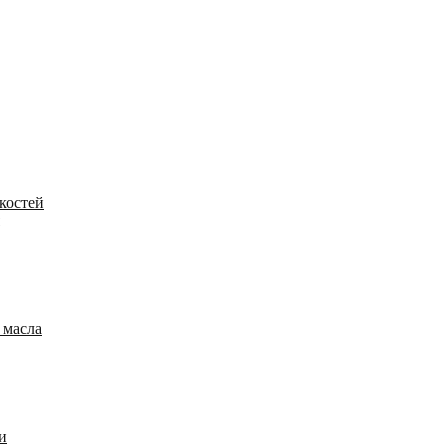
костей
 масла
и