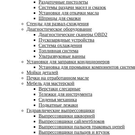
Раздаточные пистолеты
Системы раздачи масел и смазок
Установки для откачки масла
Шприцы для смазки
Стенды для развал-схождения
Диагностическое оборудование
Диагностические сканеры OBD2
Пускозарядные устройства
Система охлаждения
Топливная система
Ультразвуковые ванны
Установки для заправки кондиционеров
Установка для промывки компонентов систе
Мойки деталей
Печки на отработанном масле
Мебель для мастерской
Верстаки слесарные
Тележки для инструмента
Сиденья механика
Подкатные лежаки
Гидравлические выпрессовщики
Выпрессовщики шкворней
Выпрессовщики сайлентблоков
Выпрессовщики пальцев траковых цепей
Выпрессовщики пальцев и втулок