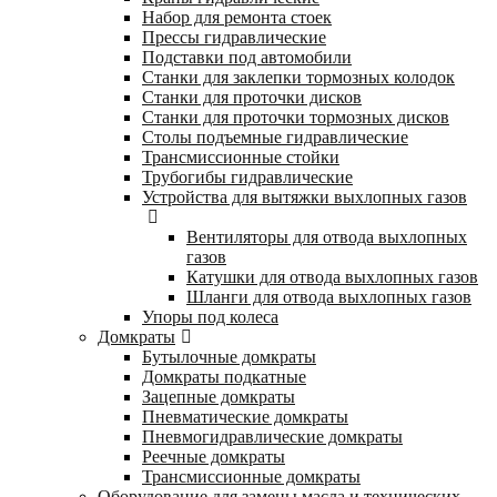
Набор для ремонта стоек
Прессы гидравлические
Подставки под автомобили
Станки для заклепки тормозных колодок
Станки для проточки дисков
Станки для проточки тормозных дисков
Столы подъемные гидравлические
Трансмиссионные стойки
Трубогибы гидравлические
Устройства для вытяжки выхлопных газов
Вентиляторы для отвода выхлопных
газов
Катушки для отвода выхлопных газов
Шланги для отвода выхлопных газов
Упоры под колеса
Домкраты
Бутылочные домкраты
Домкраты подкатные
Зацепные домкраты
Пневматические домкраты
Пневмогидравлические домкраты
Реечные домкраты
Трансмиссионные домкраты
Оборудование для замены масла и технических