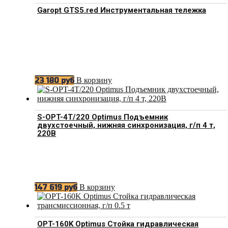
Garopt GTS5.red Инструментальная тележка
В корзину
23 180
руб
S-OPT-4T/220 Optimus Подъемник
двухстоечный, нижняя синхронизация, г/п 4 т,
220В
В корзину
147 619
руб
OPT-160K Optimus Стойка гидравлическая