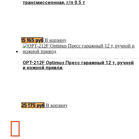
трансмиссионная, г/п 0.5 т
В корзину
15 165
руб
OPT-212F Optimus Пресс гаражный 12 т, ручной
и ножной привод
В корзину
25 175
руб
