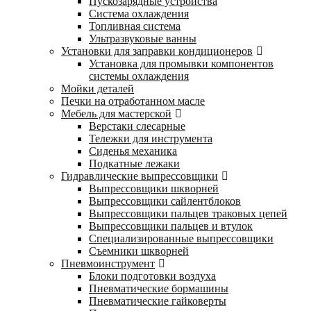
Пускозарядные устройства
Система охлаждения
Топливная система
Ультразвуковые ванны
Установки для заправки кондиционеров
Установка для промывки компонентов
системы охлаждения
Мойки деталей
Печки на отработанном масле
Мебель для мастерской
Верстаки слесарные
Тележки для инструмента
Сиденья механика
Подкатные лежаки
Гидравлические выпрессовщики
Выпрессовщики шкворней
Выпрессовщики сайлентблоков
Выпрессовщики пальцев траковых цепей
Выпрессовщики пальцев и втулок
Специализированные выпрессовщики
Cъемники шкворней
Пневмоинструмент
Блоки подготовки воздуха
Пневматические бормашины
Пневматические гайковерты