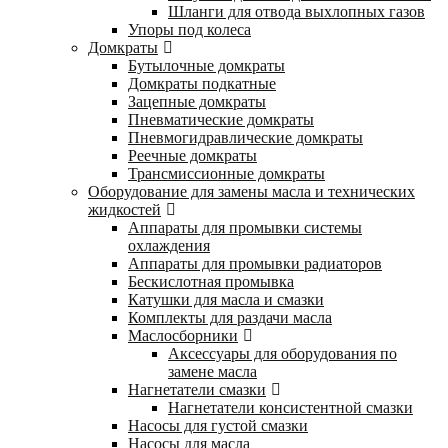
Шланги для отвода выхлопных газов
Упоры под колеса
Домкраты
Бутылочные домкраты
Домкраты подкатные
Зацепные домкраты
Пневматические домкраты
Пневмогидравлические домкраты
Реечные домкраты
Трансмиссионные домкраты
Оборудование для замены масла и технических
жидкостей
Аппараты для промывки системы
охлаждения
Аппараты для промывки радиаторов
Бескислотная промывка
Катушки для масла и смазки
Комплекты для раздачи масла
Маслосборники
Аксессуары для оборудования по
замене масла
Нагнетатели смазки
Нагнетатели консистентной смазки
Насосы для густой смазки
Насосы для масла