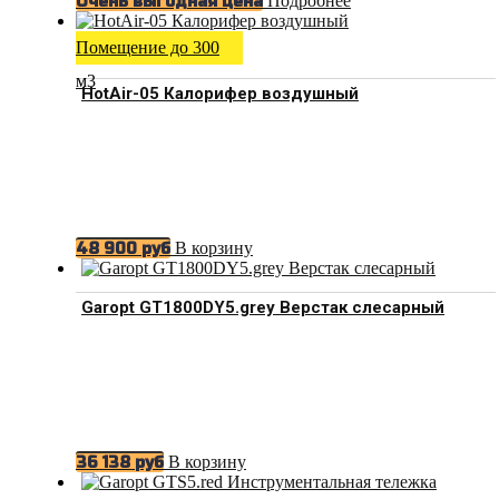
Подробнее
Очень выгодная цена
Помещение до 300
м3
HotAir-05 Калорифер воздушный
В корзину
48 900
руб
Garopt GT1800DY5.grey Верстак слесарный
В корзину
36 138
руб