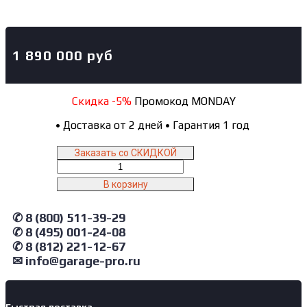
1 890 000
руб
Скидка -5%
Промокод MONDAY
•
Доставка от 2 дней
•
Гарантия 1 год
Заказать со СКИДКОЙ
Количество
товара
В корзину
GL622
Guangli
✆ 8 (800) 511-39-29
Пост
подготовки
✆ 8 (495) 001-24-08
к
✆ 8 (812) 221-12-67
окраск
✉ info@garage-pro.ru
с
верхним
пленумом