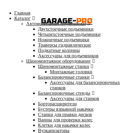
Главная
Каталог
GARAGE-
PRO
Автомобильные подъемники
Двухстоечные подъемники
Четырехстоечные подъемники
Ножничные подъемники
Траверсы гидравлические
Подкатные колонны
Аксессуары для подъемников
Шиномонтажное оборудование
Шиномонтажные станки
Монтажные головки
Балансировочные станки
Аксессуары для балансировочных
станков
Балансировочные стенды
Аксессуары для станков
Борторасширители
Бустеры взрывной накачки
Станки для правки дисков
Ванны для проверки колес
Клетки для накачки колес
Вулканизаторы