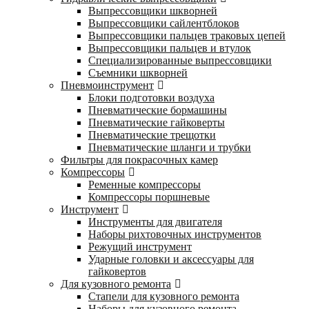
Выпрессовщики шкворней
Выпрессовщики сайлентблоков
Выпрессовщики пальцев траковых цепей
Выпрессовщики пальцев и втулок
Специализированные выпрессовщики
Cъемники шкворней
Пневмоинструмент
Блоки подготовки воздуха
Пневматические бормашины
Пневматические гайковерты
Пневматические трещотки
Пневматические шланги и трубки
Фильтры для покрасочных камер
Компрессоры
Ременные компрессоры
Компрессоры поршневые
Инструмент
Инструменты для двигателя
Наборы рихтовочных инструментов
Режущий инструмент
Ударные головки и аксессуары для
гайковертов
Для кузовного ремонта
Стапели для кузовного ремонта
Наборы для кузовного ремонта