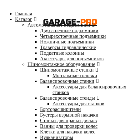
Главная
Каталог
GARAGE-
PRO
Автомобильные подъемники
Двухстоечные подъемники
Четырехстоечные подъемники
Ножничные подъемники
Траверсы гидравлические
Подкатные колонны
Аксессуары для подъемников
Шиномонтажное оборудование
Шиномонтажные станки
Монтажные головки
Балансировочные станки
Аксессуары для балансировочных
станков
Балансировочные стенды
Аксессуары для станков
Борторасширители
Бустеры взрывной накачки
Станки для правки дисков
Ванны для проверки колес
Клетки для накачки колес
Вулканизаторы