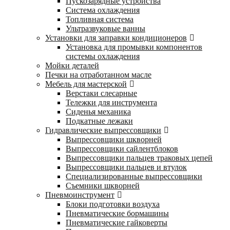
Пускозарядные устройства
Система охлаждения
Топливная система
Ультразвуковые ванны
Установки для заправки кондиционеров
Установка для промывки компонентов
системы охлаждения
Мойки деталей
Печки на отработанном масле
Мебель для мастерской
Верстаки слесарные
Тележки для инструмента
Сиденья механика
Подкатные лежаки
Гидравлические выпрессовщики
Выпрессовщики шкворней
Выпрессовщики сайлентблоков
Выпрессовщики пальцев траковых цепей
Выпрессовщики пальцев и втулок
Специализированные выпрессовщики
Cъемники шкворней
Пневмоинструмент
Блоки подготовки воздуха
Пневматические бормашины
Пневматические гайковерты