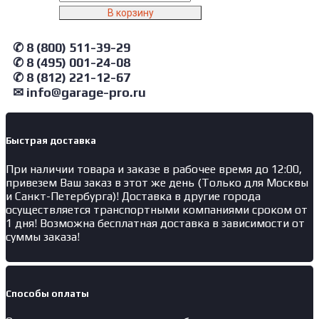
товара
В корзину
GT1400STY1Y4.grey
Garopt
✆ 8 (800) 511-39-29
Верстак
✆ 8 (495) 001-24-08
с
ящиком
✆ 8 (812) 221-12-67
однотумбовый
✉ info@garage-pro.ru
4
ящика
серый
Быстрая доставка
1400*700
При наличии товара и заказе в рабочее время до 12:00,
привезем Ваш заказ в этот же день (Только для Москвы
и Санкт-Петербурга)! Доставка в другие города
осуществляется транспортными компаниями сроком от
1 дня! Возможна бесплатная доставка в зависимости от
суммы заказа!
Способы оплаты