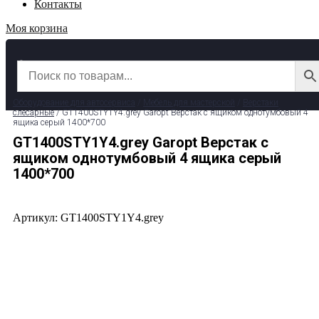
Контакты
Моя корзина
✆ 8 (800) 511-39-29
✉ info@garage-pro.ru
Оборудование для автосервиса
/
Мебель для мастерской
/
Верстаки
слесарные
/ GT1400STY1Y4.grey Garopt Верстак с ящиком однотумбовый 4
ящика серый 1400*700
GT1400STY1Y4.grey Garopt Верстак с
ящиком однотумбовый 4 ящика серый
1400*700
Артикул: GT1400STY1Y4.grey