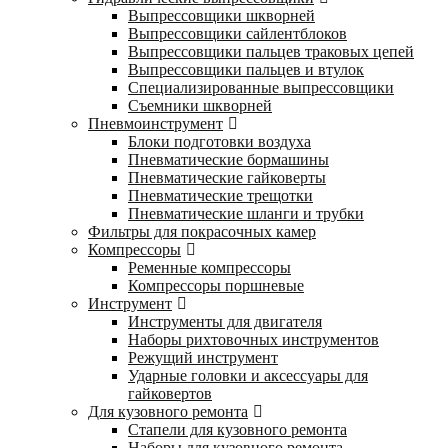
Выпрессовщики шкворней
Выпрессовщики сайлентблоков
Выпрессовщики пальцев траковых цепей
Выпрессовщики пальцев и втулок
Специализированные выпрессовщики
Cъемники шкворней
Пневмоинструмент
Блоки подготовки воздуха
Пневматические бормашины
Пневматические гайковерты
Пневматические трещотки
Пневматические шланги и трубки
Фильтры для покрасочных камер
Компрессоры
Ременные компрессоры
Компрессоры поршневые
Инструмент
Инструменты для двигателя
Наборы рихтовочных инструментов
Режущий инструмент
Ударные головки и аксессуары для
гайковертов
Для кузовного ремонта
Стапели для кузовного ремонта
Наборы для кузовного ремонта