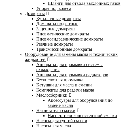
Шланги для отвода выхлопных газов
Упоры под колеса
Домкраты
Бутылочные домкраты
Домкраты подкатные
Зацепные домкраты
Пневматические домкраты
Пневмогидравлические домкраты
Реечные домкраты
Трансмиссионные домкраты
Оборудование для замены масла и технических
жидкостей
Аппараты для промывки системы
охлаждения
Аппараты для промывки радиаторов
Бескислотная промывка
Катушки для масла и смазки
Комплекты для раздачи масла
Маслосборники
Аксессуары для оборудования по
замене масла
Нагнетатели смазки
Нагнетатели консистентной смазки
Насосы для густой смазки
Насосы для масла