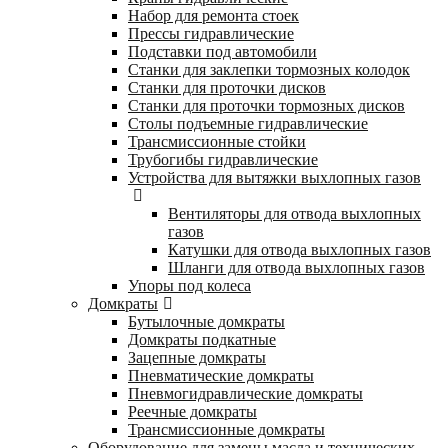
Набор для ремонта стоек
Прессы гидравлические
Подставки под автомобили
Станки для заклепки тормозных колодок
Станки для проточки дисков
Станки для проточки тормозных дисков
Столы подъемные гидравлические
Трансмиссионные стойки
Трубогибы гидравлические
Устройства для вытяжки выхлопных газов
Вентиляторы для отвода выхлопных
газов
Катушки для отвода выхлопных газов
Шланги для отвода выхлопных газов
Упоры под колеса
Домкраты
Бутылочные домкраты
Домкраты подкатные
Зацепные домкраты
Пневматические домкраты
Пневмогидравлические домкраты
Реечные домкраты
Трансмиссионные домкраты
Оборудование для замены масла и технических