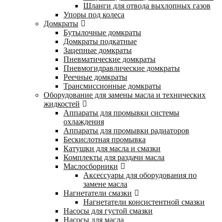
Шланги для отвода выхлопных газов
Упоры под колеса
Домкраты
Бутылочные домкраты
Домкраты подкатные
Зацепные домкраты
Пневматические домкраты
Пневмогидравлические домкраты
Реечные домкраты
Трансмиссионные домкраты
Оборудование для замены масла и технических
жидкостей
Аппараты для промывки системы
охлаждения
Аппараты для промывки радиаторов
Бескислотная промывка
Катушки для масла и смазки
Комплекты для раздачи масла
Маслосборники
Аксессуары для оборудования по
замене масла
Нагнетатели смазки
Нагнетатели консистентной смазки
Насосы для густой смазки
Насосы для масла