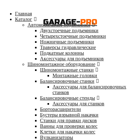
Главная
Каталог
GARAGE-
PRO
Автомобильные подъемники
Двухстоечные подъемники
Четырехстоечные подъемники
Ножничные подъемники
Траверсы гидравлические
Подкатные колонны
Аксессуары для подъемников
Шиномонтажное оборудование
Шиномонтажные станки
Монтажные головки
Балансировочные станки
Аксессуары для балансировочных
станков
Балансировочные стенды
Аксессуары для станков
Борторасширители
Бустеры взрывной накачки
Станки для правки дисков
Ванны для проверки колес
Клетки для накачки колес
Вулканизаторы