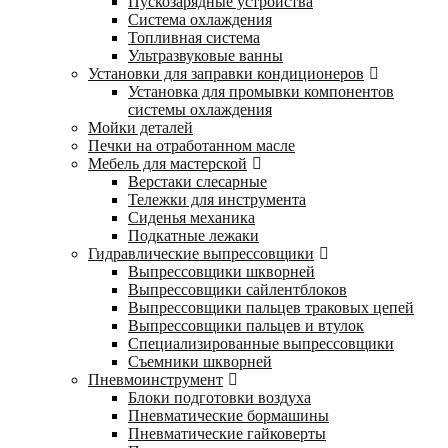
Пускозарядные устройства
Система охлаждения
Топливная система
Ультразвуковые ванны
Установки для заправки кондиционеров
Установка для промывки компонентов
системы охлаждения
Мойки деталей
Печки на отработанном масле
Мебель для мастерской
Верстаки слесарные
Тележки для инструмента
Сиденья механика
Подкатные лежаки
Гидравлические выпрессовщики
Выпрессовщики шкворней
Выпрессовщики сайлентблоков
Выпрессовщики пальцев траковых цепей
Выпрессовщики пальцев и втулок
Специализированные выпрессовщики
Cъемники шкворней
Пневмоинструмент
Блоки подготовки воздуха
Пневматические бормашины
Пневматические гайковерты