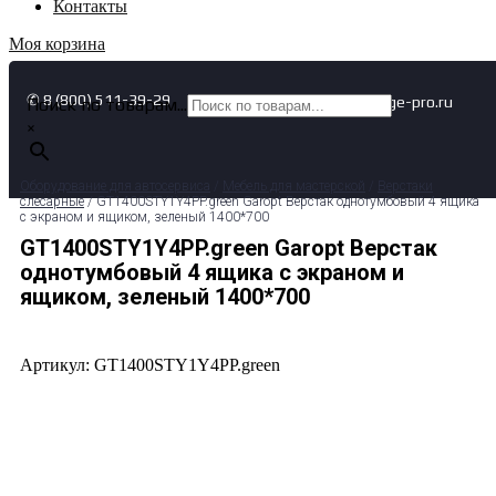
Контакты
Моя корзина
✆ 8 (800) 511-39-29
✉ info@garage-pro.ru
Поиск по товарам...
×
Оборудование для автосервиса
/
Мебель для мастерской
/
Верстаки
слесарные
/ GT1400STY1Y4PP.green Garopt Верстак однотумбовый 4 ящика
с экраном и ящиком, зеленый 1400*700
GT1400STY1Y4PP.green Garopt Верстак
однотумбовый 4 ящика с экраном и
ящиком, зеленый 1400*700
Артикул: GT1400STY1Y4PP.green