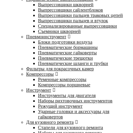
Выпрессовщики шкворней
Выпрессовщики сайлентблоков
Выпрессовщики пальцев траковых цепей
Выпрессовщики пальцев и втулок
Специализированные выпрессовщики
Cъемники шкворней
Пневмоинструмент
Блоки подготовки воздуха
Пневматические бормашины
Пневматические гайковерты
Пневматические трещотки
Пневматические шланги и трубки
Фильтры для покрасочных камер
Компрессоры
Ременные компрессоры
Компрессоры поршневые
Инструмент
Инструменты для двигателя
Наборы рихтовочных инструментов
Режущий инструмент
Ударные головки и аксессуары для
гайковертов
Для кузовного ремонта
Стапели для кузовного ремонта
Наборы для кузовного ремонта