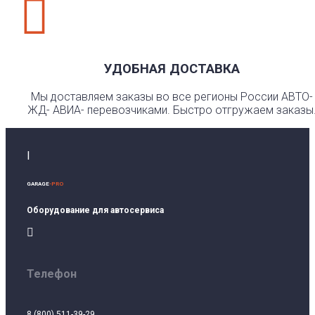

УДОБНАЯ ДОСТАВКА
Мы доставляем заказы во все регионы России АВТО-
ЖД- АВИА- перевозчиками. Быстро отгружаем заказы
I
GARAGE
-PRO
Оборудование для автосервиса

Телефон
8 (800) 511-39-29