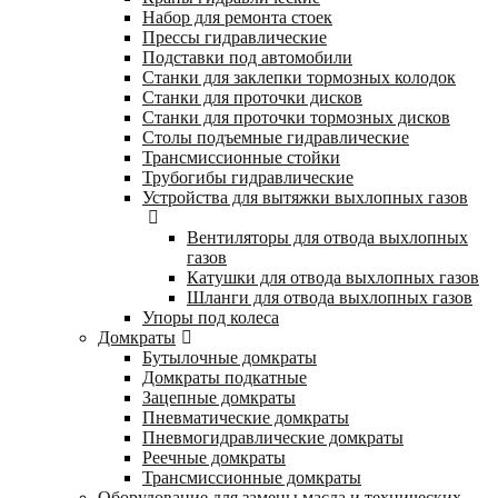
Набор для ремонта стоек
Прессы гидравлические
Подставки под автомобили
Станки для заклепки тормозных колодок
Станки для проточки дисков
Станки для проточки тормозных дисков
Столы подъемные гидравлические
Трансмиссионные стойки
Трубогибы гидравлические
Устройства для вытяжки выхлопных газов
Вентиляторы для отвода выхлопных
газов
Катушки для отвода выхлопных газов
Шланги для отвода выхлопных газов
Упоры под колеса
Домкраты
Бутылочные домкраты
Домкраты подкатные
Зацепные домкраты
Пневматические домкраты
Пневмогидравлические домкраты
Реечные домкраты
Трансмиссионные домкраты
Оборудование для замены масла и технических