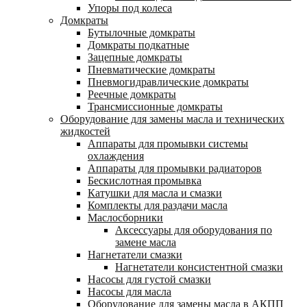
Упоры под колеса
Домкраты
Бутылочные домкраты
Домкраты подкатные
Зацепные домкраты
Пневматические домкраты
Пневмогидравлические домкраты
Реечные домкраты
Трансмиссионные домкраты
Оборудование для замены масла и технических
жидкостей
Аппараты для промывки системы
охлаждения
Аппараты для промывки радиаторов
Бескислотная промывка
Катушки для масла и смазки
Комплекты для раздачи масла
Маслосборники
Аксессуары для оборудования по
замене масла
Нагнетатели смазки
Нагнетатели консистентной смазки
Насосы для густой смазки
Насосы для масла
Оборудование для замены масла в АКПП