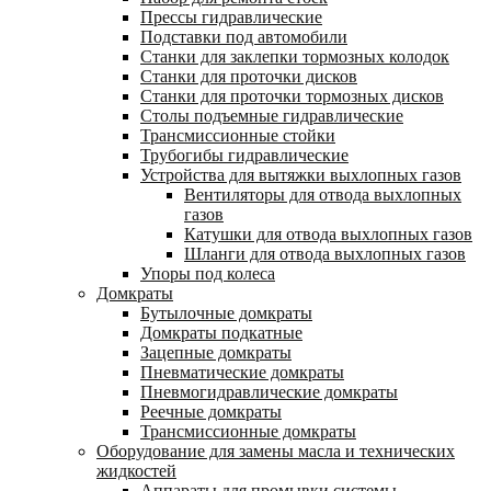
Прессы гидравлические
Подставки под автомобили
Станки для заклепки тормозных колодок
Станки для проточки дисков
Станки для проточки тормозных дисков
Столы подъемные гидравлические
Трансмиссионные стойки
Трубогибы гидравлические
Устройства для вытяжки выхлопных газов
Вентиляторы для отвода выхлопных
газов
Катушки для отвода выхлопных газов
Шланги для отвода выхлопных газов
Упоры под колеса
Домкраты
Бутылочные домкраты
Домкраты подкатные
Зацепные домкраты
Пневматические домкраты
Пневмогидравлические домкраты
Реечные домкраты
Трансмиссионные домкраты
Оборудование для замены масла и технических
жидкостей
Аппараты для промывки системы