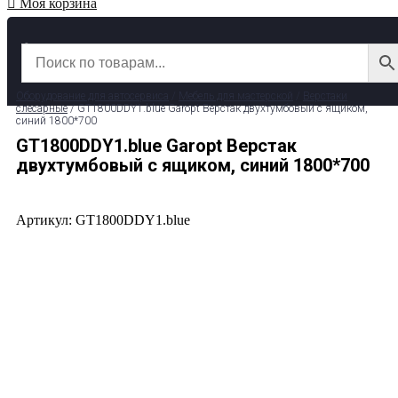
Моя корзина
✆ 8 (800) 511-39-29
✉ info@garage-pro.ru
Оборудование для автосервиса
/
Мебель для мастерской
/
Верстаки
слесарные
/ GT1800DDY1.blue Garopt Верстак двухтумбовый с ящиком,
синий 1800*700
GT1800DDY1.blue Garopt Верстак
двухтумбовый с ящиком, синий 1800*700
Артикул: GT1800DDY1.blue