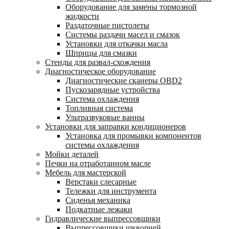
Оборудование для замены тормозной
жидкости
Раздаточные пистолеты
Системы раздачи масел и смазок
Установки для откачки масла
Шприцы для смазки
Стенды для развал-схождения
Диагностическое оборудование
Диагностические сканеры OBD2
Пускозарядные устройства
Система охлаждения
Топливная система
Ультразвуковые ванны
Установки для заправки кондиционеров
Установка для промывки компонентов
системы охлаждения
Мойки деталей
Печки на отработанном масле
Мебель для мастерской
Верстаки слесарные
Тележки для инструмента
Сиденья механика
Подкатные лежаки
Гидравлические выпрессовщики
Выпрессовщики шкворней