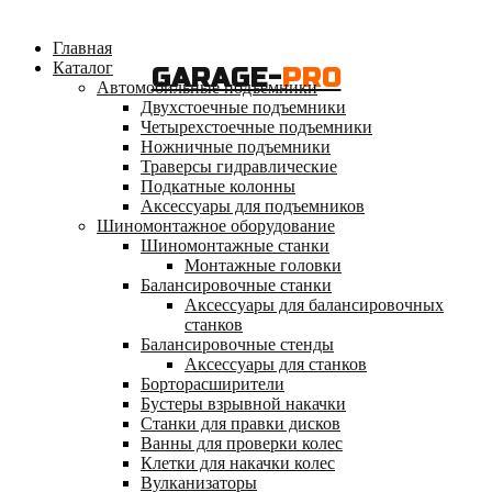
Главная
Каталог
GARAGE-
PRO
Автомобильные подъемники
Двухстоечные подъемники
Четырехстоечные подъемники
Ножничные подъемники
Траверсы гидравлические
Подкатные колонны
Аксессуары для подъемников
Шиномонтажное оборудование
Шиномонтажные станки
Монтажные головки
Балансировочные станки
Аксессуары для балансировочных
станков
Балансировочные стенды
Аксессуары для станков
Борторасширители
Бустеры взрывной накачки
Станки для правки дисков
Ванны для проверки колес
Клетки для накачки колес
Вулканизаторы