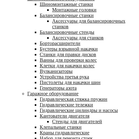
Шиномонтажные станки
Монтажные головки
Балансировочные станки
Аксессуары для балансировочных
станков
Балансировочные стенды
Аксессуары для станков
Борторасширители
Бустеры взрывной накачки
Станки для правки дисков
Ванны для проверки колес
Клетки для накачки колес
Вулканизаторы
Устройства третья рука
Пистолеты для накачки шин
Генераторы азота
Гаражное оборудование
Гидравлическая стяжка пружин
Гидравлические тележки
Гидравлические цилиндры и насосы
Кантователи двигателя
Стенды для двигателей
Клепальные станки
Краны гидравлические
Набор для ремонта стоек