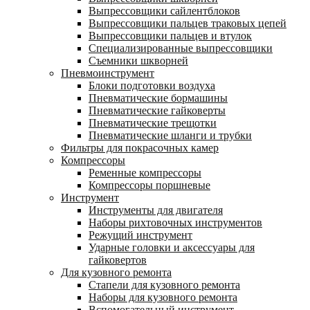
Выпрессовщики сайлентблоков
Выпрессовщики пальцев траковых цепей
Выпрессовщики пальцев и втулок
Специализированные выпрессовщики
Cъемники шкворней
Пневмоинструмент
Блоки подготовки воздуха
Пневматические бормашины
Пневматические гайковерты
Пневматические трещотки
Пневматические шланги и трубки
Фильтры для покрасочных камер
Компрессоры
Ременные компрессоры
Компрессоры поршневые
Инструмент
Инструменты для двигателя
Наборы рихтовочных инструментов
Режущий инструмент
Ударные головки и аксессуары для
гайковертов
Для кузовного ремонта
Стапели для кузовного ремонта
Наборы для кузовного ремонта
Вспомогательный инструмент