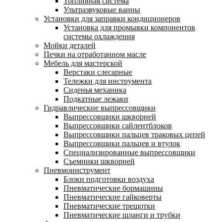
Топливная система
Ультразвуковые ванны
Установки для заправки кондиционеров
Установка для промывки компонентов
системы охлаждения
Мойки деталей
Печки на отработанном масле
Мебель для мастерской
Верстаки слесарные
Тележки для инструмента
Сиденья механика
Подкатные лежаки
Гидравлические выпрессовщики
Выпрессовщики шкворней
Выпрессовщики сайлентблоков
Выпрессовщики пальцев траковых цепей
Выпрессовщики пальцев и втулок
Специализированные выпрессовщики
Cъемники шкворней
Пневмоинструмент
Блоки подготовки воздуха
Пневматические бормашины
Пневматические гайковерты
Пневматические трещотки
Пневматические шланги и трубки