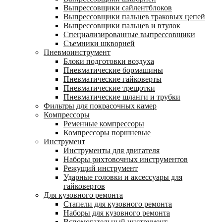
Выпрессовщики сайлентблоков
Выпрессовщики пальцев траковых цепей
Выпрессовщики пальцев и втулок
Специализированные выпрессовщики
Cъемники шкворней
Пневмоинструмент
Блоки подготовки воздуха
Пневматические бормашины
Пневматические гайковерты
Пневматические трещотки
Пневматические шланги и трубки
Фильтры для покрасочных камер
Компрессоры
Ременные компрессоры
Компрессоры поршневые
Инструмент
Инструменты для двигателя
Наборы рихтовочных инструментов
Режущий инструмент
Ударные головки и аксессуары для
гайковертов
Для кузовного ремонта
Стапели для кузовного ремонта
Наборы для кузовного ремонта
Вспомогательный инструмент