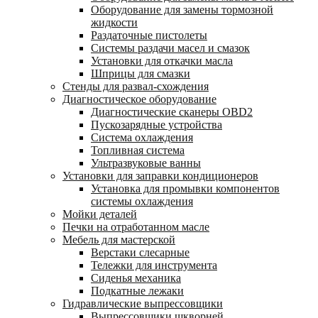
Оборудование для замены тормозной
жидкости
Раздаточные пистолеты
Системы раздачи масел и смазок
Установки для откачки масла
Шприцы для смазки
Стенды для развал-схождения
Диагностическое оборудование
Диагностические сканеры OBD2
Пускозарядные устройства
Система охлаждения
Топливная система
Ультразвуковые ванны
Установки для заправки кондиционеров
Установка для промывки компонентов
системы охлаждения
Мойки деталей
Печки на отработанном масле
Мебель для мастерской
Верстаки слесарные
Тележки для инструмента
Сиденья механика
Подкатные лежаки
Гидравлические выпрессовщики
Выпрессовщики шкворней