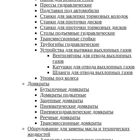
Прессы гидравлические
Подставки под автомобили
Станки для заклепки тормозных колодок
Станки для проточки дисков
Станки для проточки тормозных дисков
Столы подъемные гидравлические
Трансмиссионные стойки
Трубогибы гидравлические
Устройства для вытяжки выхлопных газов
Вентиляторы для отвода выхлопных
газов
Катушки для отвода выхлопных газов
Шланги для отвода выхлопных газов
Упоры под колеса
Домкраты
Бутылочные домкраты
Домкраты подкатные
Зацепные домкраты
Пневматические домкраты
Пневмогидравлические домкраты
Реечные домкраты
Трансмиссионные домкраты
Оборудование для замены масла и технических
жидкостей
Аппараты для промывки системы