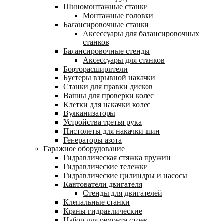
Шиномонтажные станки
Монтажные головки
Балансировочные станки
Аксессуары для балансировочных
станков
Балансировочные стенды
Аксессуары для станков
Борторасширители
Бустеры взрывной накачки
Станки для правки дисков
Ванны для проверки колес
Клетки для накачки колес
Вулканизаторы
Устройства третья рука
Пистолеты для накачки шин
Генераторы азота
Гаражное оборудование
Гидравлическая стяжка пружин
Гидравлические тележки
Гидравлические цилиндры и насосы
Кантователи двигателя
Стенды для двигателей
Клепальные станки
Краны гидравлические
Набор для ремонта стоек