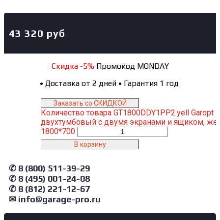
43 320
руб
Скидка -5%
Промокод MONDAY
•
Доставка от 2 дней
•
Гарантия 1 год
Заказать со СКИДКОЙ
Количество товара GT1800DDY1PP2.yell Garopt 
двухтумбовый с двумя экранами и ящиком, же
1800*700
В корзину
✆ 8 (800) 511-39-29
✆ 8 (495) 001-24-08
✆ 8 (812) 221-12-67
✉ info@garage-pro.ru