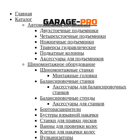
Главная
Каталог
GARAGE-
PRO
Автомобильные подъемники
Двухстоечные подъемники
Четырехстоечные подъемники
Ножничные подъемники
Траверсы гидравлические
Подкатные колонны
Аксессуары для подъемников
Шиномонтажное оборудование
Шиномонтажные станки
Монтажные головки
Балансировочные станки
Аксессуары для балансировочных
станков
Балансировочные стенды
Аксессуары для станков
Борторасширители
Бустеры взрывной накачки
Станки для правки дисков
Ванны для проверки колес
Клетки для накачки колес
Вулканизаторы