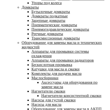
Упоры под колеса
Домкраты
Бутылочные домкраты
Домкраты подкатные
Зацепные домкраты
Пневматические домкраты
Пневмогидравлические домкраты
Реечные домкраты
Трансмиссионные домкраты
Оборудование для замены масла и технических
жидкостей
Аппараты для промывки системы
охлаждения
Аппараты для промывки радиаторов
Бескислотная промывка
Катушки для масла и смазки
Комплекты для раздачи масла
Маслосборники
Аксессуары для оборудования по
замене масла
Нагнетатели смазки
Нагнетатели консистентной смазки
Насосы для густой смазки
Насосы для масла
Оборудование для замены масла в АКПП