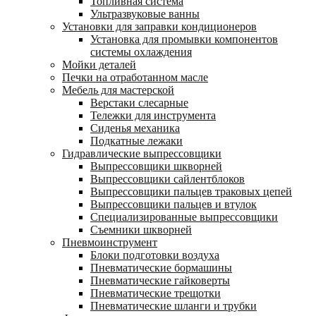
Топливная система
Ультразвуковые ванны
Установки для заправки кондиционеров
Установка для промывки компонентов
системы охлаждения
Мойки деталей
Печки на отработанном масле
Мебель для мастерской
Верстаки слесарные
Тележки для инструмента
Сиденья механика
Подкатные лежаки
Гидравлические выпрессовщики
Выпрессовщики шкворней
Выпрессовщики сайлентблоков
Выпрессовщики пальцев траковых цепей
Выпрессовщики пальцев и втулок
Специализированные выпрессовщики
Cъемники шкворней
Пневмоинструмент
Блоки подготовки воздуха
Пневматические бормашины
Пневматические гайковерты
Пневматические трещотки
Пневматические шланги и трубки