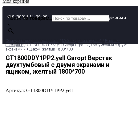
Моя корзина
✆ 8 (800) 511-39-29
✉ info@garage-pro.ru
Поиск по товарам...
×
Оборудование для автосервиса
/
Мебель для мастерской
/
Верстаки
слесарные
/ GT1800DDY1PP2.yell Garopt Верстак двухтумбовый с двумя
экранами и ящиком, желтый 1800*700
GT1800DDY1PP2.yell Garopt Верстак
двухтумбовый с двумя экранами и
ящиком, желтый 1800*700
Артикул: GT1800DDY1PP2.yell