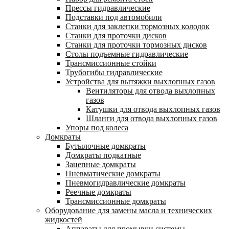
Прессы гидравлические
Подставки под автомобили
Станки для заклепки тормозных колодок
Станки для проточки дисков
Станки для проточки тормозных дисков
Столы подъемные гидравлические
Трансмиссионные стойки
Трубогибы гидравлические
Устройства для вытяжки выхлопных газов
Вентиляторы для отвода выхлопных
газов
Катушки для отвода выхлопных газов
Шланги для отвода выхлопных газов
Упоры под колеса
Домкраты
Бутылочные домкраты
Домкраты подкатные
Зацепные домкраты
Пневматические домкраты
Пневмогидравлические домкраты
Реечные домкраты
Трансмиссионные домкраты
Оборудование для замены масла и технических
жидкостей
Аппараты для промывки системы