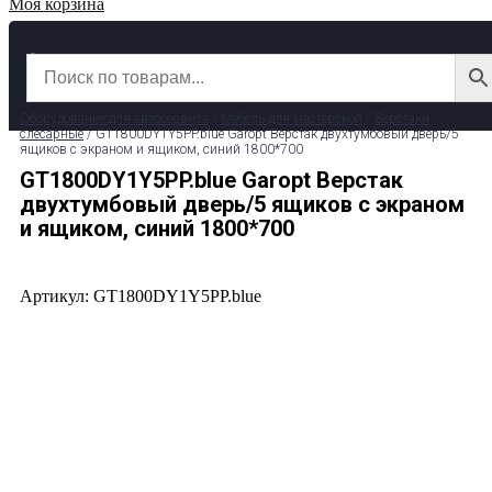
Моя корзина
✆ 8 (800) 511-39-29
✉ info@garage-pro.ru
Оборудование для автосервиса
/
Мебель для мастерской
/
Верстаки
слесарные
/ GT1800DY1Y5PP.blue Garopt Верстак двухтумбовый дверь/5
ящиков с экраном и ящиком, синий 1800*700
GT1800DY1Y5PP.blue Garopt Верстак
двухтумбовый дверь/5 ящиков с экраном
и ящиком, синий 1800*700
Артикул: GT1800DY1Y5PP.blue