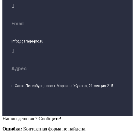

Email
info@garage-pro.ru

Адрес
г. Санкт-Петербург, просп. Маршала Жукова, 21 секция 215
Нашли дешевле? Сообщите!
Ошибка:
Контактная форма не найдена.