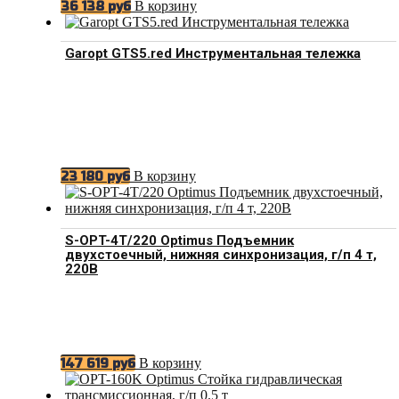
В корзину
36 138
руб
Garopt GTS5.red Инструментальная тележка
В корзину
23 180
руб
S-OPT-4T/220 Optimus Подъемник
двухстоечный, нижняя синхронизация, г/п 4 т,
220В
В корзину
147 619
руб