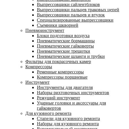
Выпрессовщики сайлентблоков
Выпрессовщики пальцев траковых цепей
Выпрессовщики пальцев и втулок
Специализированные выпрессовщики
Cъемники шкворней
Пневмоинструмент
Блоки подготовки воздуха
Пневматические бормашины
Пневматические гайковерты
Пневматические трещотки
Пневматические шланги и трубки
Фильтры для покрасочных камер
Компрессоры
Ременные компрессоры
Компрессоры поршневые
Инструмент
Инструменты для двигателя
Наборы рихтовочных инструментов
Режущий инструмент
Ударные головки и аксессуары для
гайковертов
Для кузовного ремонта
Стапели для кузовного ремонта
Наборы для кузовного ремонта
Вспомогательный инструмент