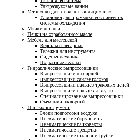
Топливная система
Ультразвуковые ванны
Установки для заправки кондиционеров
Установка для промывки компонентов
системы охлаждения
Мойки деталей
Печки на отработанном масле
Мебель для мастерской
Верстаки слесарные
Тележки для инструмента
Сиденья механика
Подкатные лежаки
Гидравлические выпрессовщики
Выпрессовщики шкворней
Выпрессовщики сайлентблоков
Выпрессовщики пальцев траковых цепей
Выпрессовщики пальцев и втулок
Специализированные выпрессовщики
Cъемники шкворней
Пневмоинструмент
Блоки подготовки воздуха
Пневматические бормашины
Пневматические гайковерты
Пневматические трещотки
Пневматические шланги и трубки