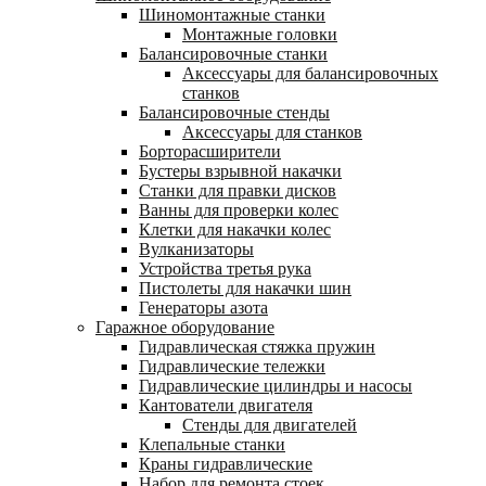
Шиномонтажные станки
Монтажные головки
Балансировочные станки
Аксессуары для балансировочных
станков
Балансировочные стенды
Аксессуары для станков
Борторасширители
Бустеры взрывной накачки
Станки для правки дисков
Ванны для проверки колес
Клетки для накачки колес
Вулканизаторы
Устройства третья рука
Пистолеты для накачки шин
Генераторы азота
Гаражное оборудование
Гидравлическая стяжка пружин
Гидравлические тележки
Гидравлические цилиндры и насосы
Кантователи двигателя
Стенды для двигателей
Клепальные станки
Краны гидравлические
Набор для ремонта стоек