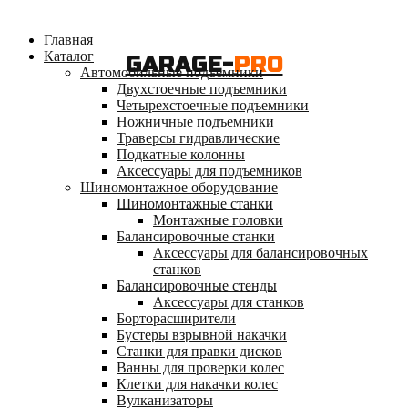
Главная
Каталог
GARAGE-
PRO
Автомобильные подъемники
Двухстоечные подъемники
Четырехстоечные подъемники
Ножничные подъемники
Траверсы гидравлические
Подкатные колонны
Аксессуары для подъемников
Шиномонтажное оборудование
Шиномонтажные станки
Монтажные головки
Балансировочные станки
Аксессуары для балансировочных
станков
Балансировочные стенды
Аксессуары для станков
Борторасширители
Бустеры взрывной накачки
Станки для правки дисков
Ванны для проверки колес
Клетки для накачки колес
Вулканизаторы