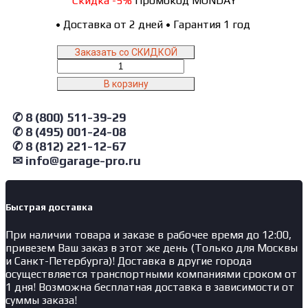
Скидка -5%
Промокод MONDAY
•
Доставка от 2 дней
•
Гарантия 1 год
Заказать со СКИДКОЙ
Количество
товара
В корзину
GT1800DY1Y5PP.blue
Garopt
✆ 8 (800) 511-39-29
Верстак
двухтумбовый
✆ 8 (495) 001-24-08
дверь/5
✆ 8 (812) 221-12-67
ящиков
✉ info@garage-pro.ru
с
экраном
и
ящиком,
Быстрая доставка
синий
При наличии товара и заказе в рабочее время до 12:00,
1800*700
привезем Ваш заказ в этот же день (Только для Москвы
и Санкт-Петербурга)! Доставка в другие города
осуществляется транспортными компаниями сроком от
1 дня! Возможна бесплатная доставка в зависимости от
суммы заказа!