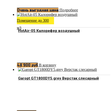
Подробнее
Очень выгодная цена
Помещение до 300
м3
HotAir-05 Калорифер воздушный
В корзину
48 900
руб
Garopt GT1800DY5.grey Верстак слесарный