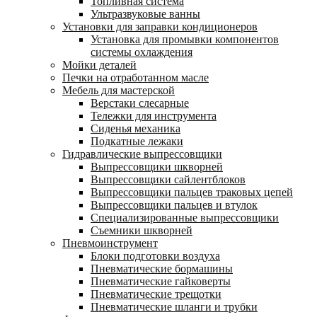
Топливная система
Ультразвуковые ванны
Установки для заправки кондиционеров
Установка для промывки компонентов
системы охлаждения
Мойки деталей
Печки на отработанном масле
Мебель для мастерской
Верстаки слесарные
Тележки для инструмента
Сиденья механика
Подкатные лежаки
Гидравлические выпрессовщики
Выпрессовщики шкворней
Выпрессовщики сайлентблоков
Выпрессовщики пальцев траковых цепей
Выпрессовщики пальцев и втулок
Специализированные выпрессовщики
Cъемники шкворней
Пневмоинструмент
Блоки подготовки воздуха
Пневматические бормашины
Пневматические гайковерты
Пневматические трещотки
Пневматические шланги и трубки