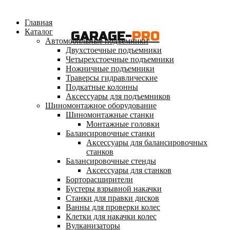
Главная
Каталог
GARAGE-
PRO
Автомобильные подъемники
Двухстоечные подъемники
Четырехстоечные подъемники
Ножничные подъемники
Траверсы гидравлические
Подкатные колонны
Аксессуары для подъемников
Шиномонтажное оборудование
Шиномонтажные станки
Монтажные головки
Балансировочные станки
Аксессуары для балансировочных
станков
Балансировочные стенды
Аксессуары для станков
Борторасширители
Бустеры взрывной накачки
Станки для правки дисков
Ванны для проверки колес
Клетки для накачки колес
Вулканизаторы