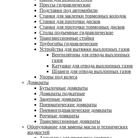
Прессы гидравлические
Подставки под автомобили
Станки для заклепки тормозных колодок
Станки для проточки дисков
Станки для проточки тормозных дисков
Столы подъемные гидравлические
Трансмиссионные стойки
Трубогибы гидравлические
Устройства для вытяжки выхлопных газов
Вентиляторы для отвода выхлопных
газов
Катушки для отвода выхлопных газов
Шланги для отвода выхлопных газов
Упоры под колеса
Домкраты
Бутылочные домкраты
Домкраты подкатные
Зацепные домкраты
Пневматические домкраты
Пневмогидравлические домкраты
Реечные домкраты
Трансмиссионные домкраты
Оборудование для замены масла и технических
жидкостей
Аппараты для промывки системы