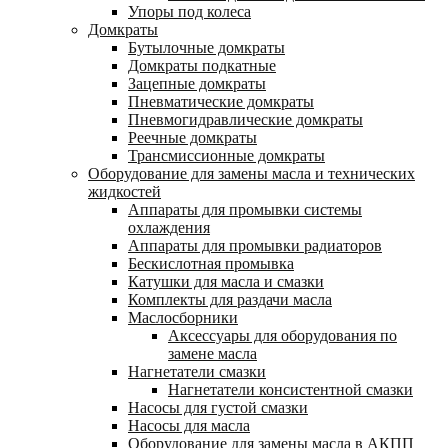
Упоры под колеса
Домкраты
Бутылочные домкраты
Домкраты подкатные
Зацепные домкраты
Пневматические домкраты
Пневмогидравлические домкраты
Реечные домкраты
Трансмиссионные домкраты
Оборудование для замены масла и технических
жидкостей
Аппараты для промывки системы
охлаждения
Аппараты для промывки радиаторов
Бескислотная промывка
Катушки для масла и смазки
Комплекты для раздачи масла
Маслосборники
Аксессуары для оборудования по
замене масла
Нагнетатели смазки
Нагнетатели консистентной смазки
Насосы для густой смазки
Насосы для масла
Оборудование для замены масла в АКПП