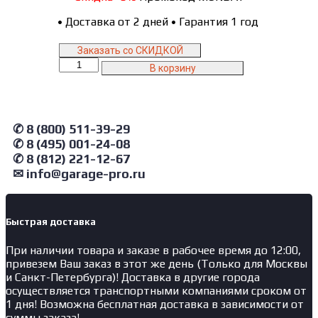
•
Доставка от 2 дней
•
Гарантия 1 год
Заказать со СКИДКОЙ
Количество
В корзину
товара
GT1800Y1Y4Y5PP.red
GAROPT
Верстак
✆ 8 (800) 511-39-29
двухтумбовый
✆ 8 (495) 001-24-08
4
✆ 8 (812) 221-12-67
ящиков
/5
✉ info@garage-pro.ru
ящиков
с
экраном
Быстрая доставка
и
ящиком,
При наличии товара и заказе в рабочее время до 12:00,
1800*700
привезем Ваш заказ в этот же день (Только для Москвы
красный
и Санкт-Петербурга)! Доставка в другие города
осуществляется транспортными компаниями сроком от
1 дня! Возможна бесплатная доставка в зависимости от
суммы заказа!