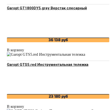
Garopt GT1800DY5.grey Верстак слесарный
36 138
руб
В корзину
Garopt GTS5.red Инструментальная тележка
23 180
руб
В корзину