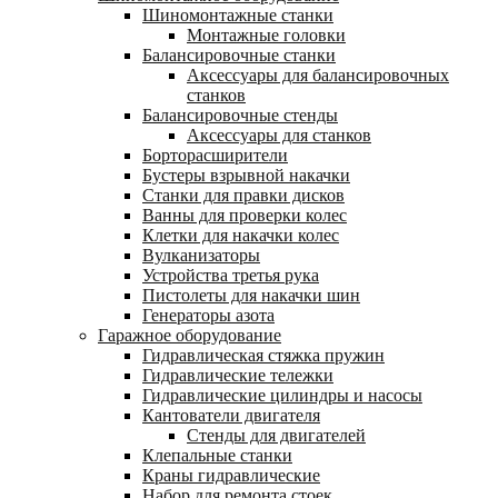
Шиномонтажные станки
Монтажные головки
Балансировочные станки
Аксессуары для балансировочных
станков
Балансировочные стенды
Аксессуары для станков
Борторасширители
Бустеры взрывной накачки
Станки для правки дисков
Ванны для проверки колес
Клетки для накачки колес
Вулканизаторы
Устройства третья рука
Пистолеты для накачки шин
Генераторы азота
Гаражное оборудование
Гидравлическая стяжка пружин
Гидравлические тележки
Гидравлические цилиндры и насосы
Кантователи двигателя
Стенды для двигателей
Клепальные станки
Краны гидравлические
Набор для ремонта стоек