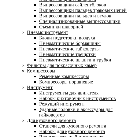
Выпрессовщики сайлентблоков
Выпрессовщики пальцев траковых цепей
Выпрессовщики пальцев и втулок
Специализированные выпрессовщики
Cъемники шкворней
Пневмоинструмент
Блоки подготовки воздуха
Пневматические бормашины
Пневматические гайковерты
Пневматические трещотки
Пневматические шланги и трубки
Фильтры для покрасочных камер
Компрессоры
Ременные компрессоры
Компрессоры поршневые
Инструмент
Инструменты для двигателя
Наборы рихтовочных инструментов
Режущий инструмент
Ударные головки и аксессуары для
гайковертов
Для кузовного ремонта
Стапели для кузовного ремонта
Наборы для кузовного ремонта
Вспомогательный инструмент