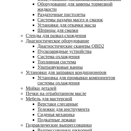
Оборудование для замены тормозной
жидкости
Раздаточные пистолеты
Системы раздачи масел и смазок
Установки для откачки масла
Шприцы для смазки
Стенды для развал-схождения
Диагностическое оборудование
Диагностические сканеры OBD2
Пускозарядные устройства
Система охлаждения
Топливная система
Ультразвуковые ванны
Установки для заправки кондиционеров
Установка для промывки компонентов
системы охлаждения
Мойки деталей
Печки на отработанном масле
Мебель для мастерской
Верстаки слесарные
Тележки для инструмента
Сиденья механика
Подкатные лежаки
Гидравлические выпрессовщики
Выпрессовщики шкворней