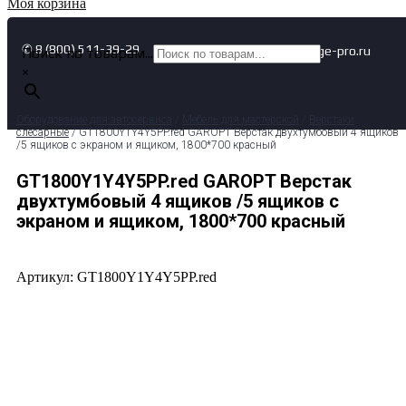
Моя корзина
✆ 8 (800) 511-39-29
✉ info@garage-pro.ru
Поиск по товарам...
×
Оборудование для автосервиса
/
Мебель для мастерской
/
Верстаки
слесарные
/ GT1800Y1Y4Y5PP.red GAROPT Верстак двухтумбовый 4 ящиков
/5 ящиков с экраном и ящиком, 1800*700 красный
GT1800Y1Y4Y5PP.red GAROPT Верстак
двухтумбовый 4 ящиков /5 ящиков с
экраном и ящиком, 1800*700 красный
Артикул: GT1800Y1Y4Y5PP.red