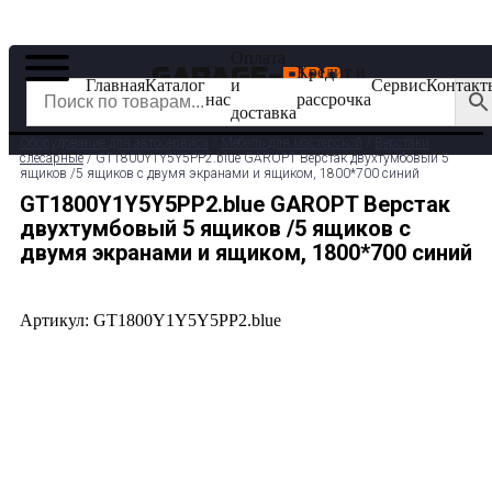
Оплата
О
Кредит и
GARAGE-
PRO
✆ 8 (800) 511-39-29
Главная
Каталог
и
Сервис
Контакт
✉ info@garage-pro.ru
нас
рассрочка
доставка
Оборудование для автосервиса
/
Мебель для мастерской
/
Верстаки
слесарные
/ GT1800Y1Y5Y5PP2.blue GAROPT Верстак двухтумбовый 5
ящиков /5 ящиков с двумя экранами и ящиком, 1800*700 синий
GT1800Y1Y5Y5PP2.blue GAROPT Верстак
двухтумбовый 5 ящиков /5 ящиков с
двумя экранами и ящиком, 1800*700 синий
Артикул: GT1800Y1Y5Y5PP2.blue