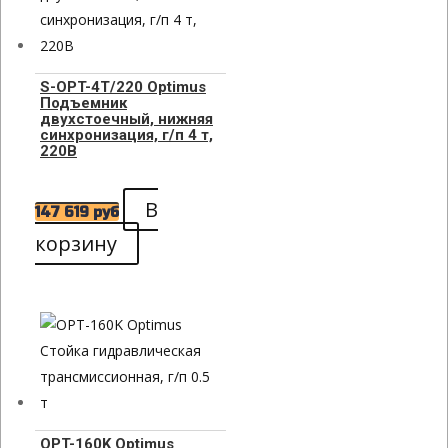
S-OPT-4T/220 Optimus
Подъемник
двухстоечный, нижняя
синхронизация, г/п 4 т,
220В
В
147 619
руб
корзину
OPT-160K Optimus