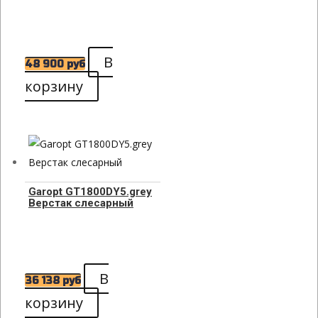
В
48 900
руб
корзину
Garopt GT1800DY5.grey
Верстак слесарный
В
36 138
руб
корзину