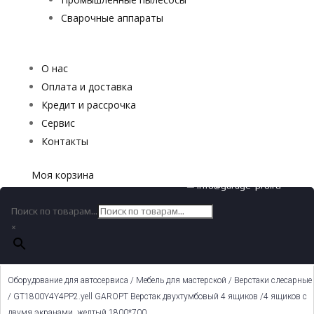
Сварочные аппараты
О нас
Оплата и доставка
Кредит и рассрочка
Сервис
Контакты
Моя корзина
✉ info@garage-pro.ru
Поиск по товарам...
×
Оборудование для автосервиса
/
Мебель для мастерской
/
Верстаки слесарные
/ GT1800Y4Y4PP2.yell GAROPT Верстак двухтумбовый 4 ящиков /4 ящиков с
двумя экранами, желтый 1800*700