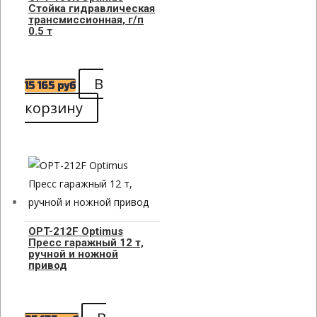
Стойка гидравлическая
трансмиссионная, г/п
0.5 т
В
15 165
руб
корзину
OPT-212F Optimus
Пресс гаражный 12 т,
ручной и ножной
привод