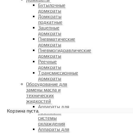
Бутылочные
домкраты
Домкраты
подкатные
Зацепные
домкраты
Пневматические
домкраты
Пневмогидравлические
домкраты
Реечные
домкраты
Трансмиссионные
домкраты
Оборудование для
замены масла и
технических
жидкостей
Аппараты для
Корзина пуста.
промывки
системы
охлаждения
Аппараты для