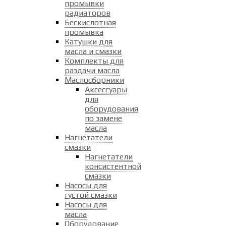
промывки
радиаторов
Бескислотная
промывка
Катушки для
масла и смазки
Комплекты для
раздачи масла
Маслосборники
Аксессуары
для
оборудования
по замене
масла
Нагнетатели
смазки
Нагнетатели
консистентной
смазки
Насосы для
густой смазки
Насосы для
масла
Оборудование