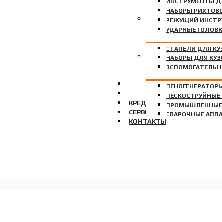
ИНСТРУМЕНТЫ Д
НАБОРЫ РИХТОВ
ДЛЯ КУЗОВНОГО РЕМОН
РЕЖУЩИЙ ИНСТР
УДАРНЫЕ ГОЛОВК
СТАПЕЛИ ДЛЯ КУ
БЕЗ КАТЕГОРИИ
НАБОРЫ ДЛЯ КУЗ
ВСПОМОГАТЕЛЬН
О НАС
ПЕНОГЕНЕРАТОР
ОПЛАТА И ДОСТАВКА
ПЕСКОСТРУЙНЫЕ
КРЕДИТ И РАССРОЧКА
ПРОМЫШЛЕННЫЕ
СЕРВИС
СВАРОЧНЫЕ АПП
КОНТАКТЫ