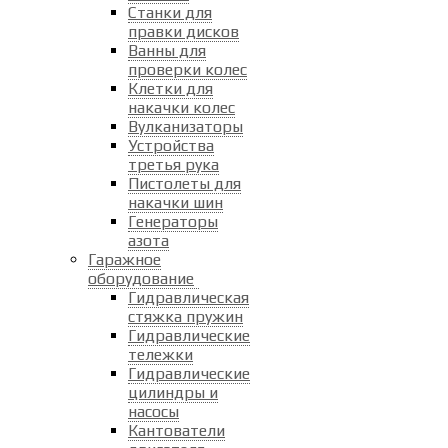
Станки для
правки дисков
Ванны для
проверки колес
Клетки для
накачки колес
Вулканизаторы
Устройства
третья рука
Пистолеты для
накачки шин
Генераторы
азота
Гаражное
оборудование
Гидравлическая
стяжка пружин
Гидравлические
тележки
Гидравлические
цилиндры и
насосы
Кантователи