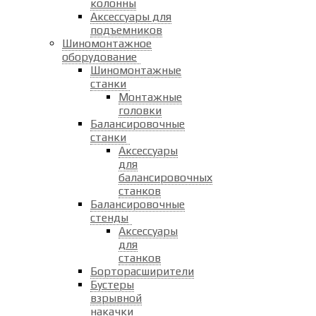
колонны
Аксессуары для
подъемников
Шиномонтажное
оборудование
Шиномонтажные
станки
Монтажные
головки
Балансировочные
станки
Аксессуары
для
балансировочных
станков
Балансировочные
стенды
Аксессуары
для
станков
Борторасширители
Бустеры
взрывной
накачки