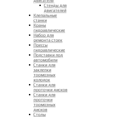
двигателя
Стенды для
двигателей
Клепальные
станки
Краны
гидравлические
Набор для
ремонта стоек
Прессы
гидравлические
Подставки под
автомобили
Станки для
заклепки
тормозных
колодок
Станки для
проточки дисков
Станки для
проточки
тормозных
дисков
Столы