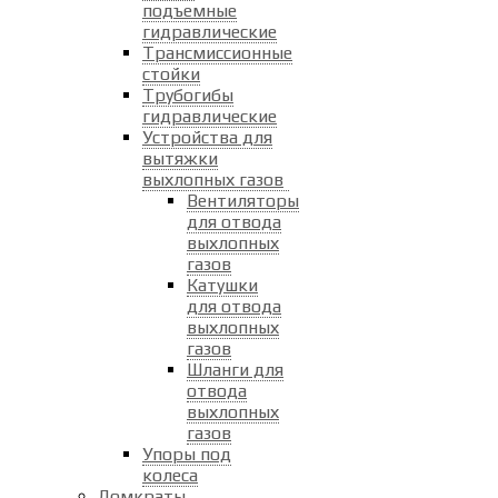
подъемные
гидравлические
Трансмиссионные
стойки
Трубогибы
гидравлические
Устройства для
вытяжки
выхлопных газов
Вентиляторы
для отвода
выхлопных
газов
Катушки
для отвода
выхлопных
газов
Шланги для
отвода
выхлопных
газов
Упоры под
колеса
Домкраты