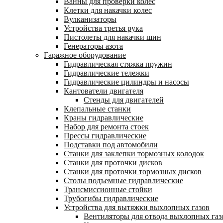
Ванны для проверки колес
Клетки для накачки колес
Вулканизаторы
Устройства третья рука
Пистолеты для накачки шин
Генераторы азота
Гаражное оборудование
Гидравлическая стяжка пружин
Гидравлические тележки
Гидравлические цилиндры и насосы
Кантователи двигателя
Стенды для двигателей
Клепальные станки
Краны гидравлические
Набор для ремонта стоек
Прессы гидравлические
Подставки под автомобили
Станки для заклепки тормозных колодок
Станки для проточки дисков
Станки для проточки тормозных дисков
Столы подъемные гидравлические
Трансмиссионные стойки
Трубогибы гидравлические
Устройства для вытяжки выхлопных газов
Вентиляторы для отвода выхлопных газ