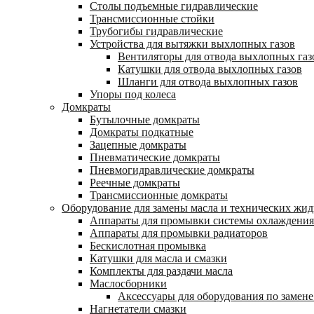
Столы подъемные гидравлические
Трансмиссионные стойки
Трубогибы гидравлические
Устройства для вытяжки выхлопных газов
Вентиляторы для отвода выхлопных газ
Катушки для отвода выхлопных газов
Шланги для отвода выхлопных газов
Упоры под колеса
Домкраты
Бутылочные домкраты
Домкраты подкатные
Зацепные домкраты
Пневматические домкраты
Пневмогидравлические домкраты
Реечные домкраты
Трансмиссионные домкраты
Оборудование для замены масла и технических жид
Аппараты для промывки системы охлаждения
Аппараты для промывки радиаторов
Бескислотная промывка
Катушки для масла и смазки
Комплекты для раздачи масла
Маслосборники
Аксессуары для оборудования по замене
Нагнетатели смазки