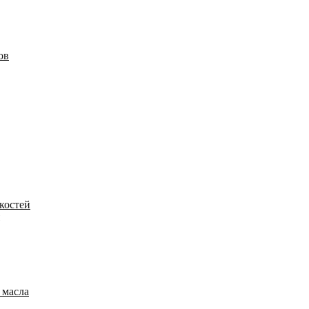
ов
костей
 масла