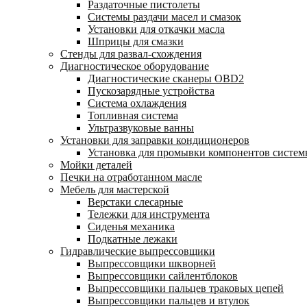
Раздаточные пистолеты
Системы раздачи масел и смазок
Установки для откачки масла
Шприцы для смазки
Стенды для развал-схождения
Диагностическое оборудование
Диагностические сканеры OBD2
Пускозарядные устройства
Система охлаждения
Топливная система
Ультразвуковые ванны
Установки для заправки кондиционеров
Установка для промывки компонентов систе
Мойки деталей
Печки на отработанном масле
Мебель для мастерской
Верстаки слесарные
Тележки для инструмента
Сиденья механика
Подкатные лежаки
Гидравлические выпрессовщики
Выпрессовщики шкворней
Выпрессовщики сайлентблоков
Выпрессовщики пальцев траковых цепей
Выпрессовщики пальцев и втулок