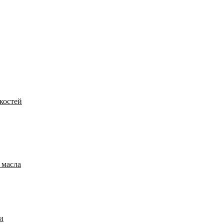
костей
 масла
и