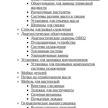
Оборудование для замены тормозной
жидкости
Раздаточные пистолеты
Системы раздачи масел и смазок
Установки для откачки масла
Шприцы для смазки
Стенды для развал-схождения
Диагностическое оборудование
Диагностические сканеры OBD2
Пускозарядные устройства
Система охлаждения
Топливная система
Ультразвуковые ванны
Установки для заправки кондиционеров
Установка для промывки компонентов
системы охлаждения
Мойки деталей
Печки на отработанном масле
Мебель для мастерской
Верстаки слесарные
Тележки для инструмента
Сиденья механика
Подкатные лежаки
Гидравлические выпрессовщики
Выпрессовщики шкворней