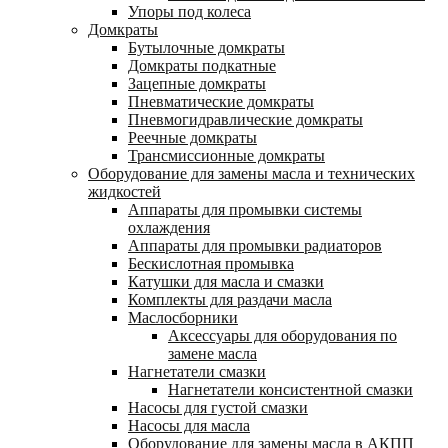
Упоры под колеса
Домкраты
Бутылочные домкраты
Домкраты подкатные
Зацепные домкраты
Пневматические домкраты
Пневмогидравлические домкраты
Реечные домкраты
Трансмиссионные домкраты
Оборудование для замены масла и технических
жидкостей
Аппараты для промывки системы
охлаждения
Аппараты для промывки радиаторов
Бескислотная промывка
Катушки для масла и смазки
Комплекты для раздачи масла
Маслосборники
Аксессуары для оборудования по
замене масла
Нагнетатели смазки
Нагнетатели консистентной смазки
Насосы для густой смазки
Насосы для масла
Оборудование для замены масла в АКПП