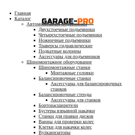
Главная
Каталог
GARAGE-
PRO
Автомобильные подъемники
Двухстоечные подъемники
Четырехстоечные подъемники
Ножничные подъемники
Траверсы гидравлические
Подкатные колонны
Аксессуары для подъемников
Шиномонтажное оборудование
Шиномонтажные станки
Монтажные головки
Балансировочные станки
Аксессуары для балансировочных
станков
Балансировочные стенды
Аксессуары для станков
Борторасширители
Бустеры взрывной накачки
Станки для правки дисков
Ванны для проверки колес
Клетки для накачки колес
Вулканизаторы