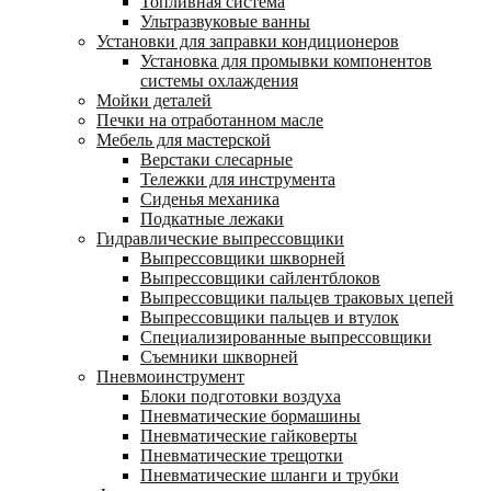
Топливная система
Ультразвуковые ванны
Установки для заправки кондиционеров
Установка для промывки компонентов
системы охлаждения
Мойки деталей
Печки на отработанном масле
Мебель для мастерской
Верстаки слесарные
Тележки для инструмента
Сиденья механика
Подкатные лежаки
Гидравлические выпрессовщики
Выпрессовщики шкворней
Выпрессовщики сайлентблоков
Выпрессовщики пальцев траковых цепей
Выпрессовщики пальцев и втулок
Специализированные выпрессовщики
Cъемники шкворней
Пневмоинструмент
Блоки подготовки воздуха
Пневматические бормашины
Пневматические гайковерты
Пневматические трещотки
Пневматические шланги и трубки