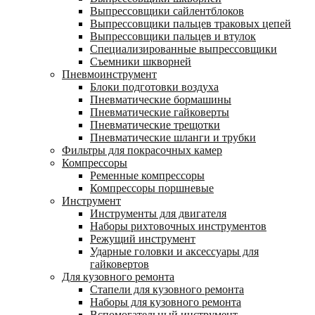
Выпрессовщики сайлентблоков
Выпрессовщики пальцев траковых цепей
Выпрессовщики пальцев и втулок
Специализированные выпрессовщики
Cъемники шкворней
Пневмоинструмент
Блоки подготовки воздуха
Пневматические бормашины
Пневматические гайковерты
Пневматические трещотки
Пневматические шланги и трубки
Фильтры для покрасочных камер
Компрессоры
Ременные компрессоры
Компрессоры поршневые
Инструмент
Инструменты для двигателя
Наборы рихтовочных инструментов
Режущий инструмент
Ударные головки и аксессуары для
гайковертов
Для кузовного ремонта
Стапели для кузовного ремонта
Наборы для кузовного ремонта
Вспомогательный инструмент