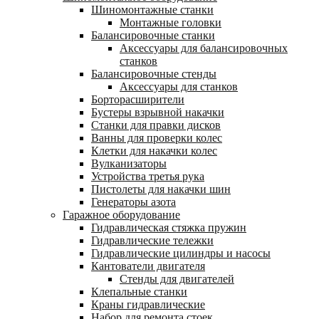
Шиномонтажные станки
Монтажные головки
Балансировочные станки
Аксессуары для балансировочных
станков
Балансировочные стенды
Аксессуары для станков
Борторасширители
Бустеры взрывной накачки
Станки для правки дисков
Ванны для проверки колес
Клетки для накачки колес
Вулканизаторы
Устройства третья рука
Пистолеты для накачки шин
Генераторы азота
Гаражное оборудование
Гидравлическая стяжка пружин
Гидравлические тележки
Гидравлические цилиндры и насосы
Кантователи двигателя
Стенды для двигателей
Клепальные станки
Краны гидравлические
Набор для ремонта стоек