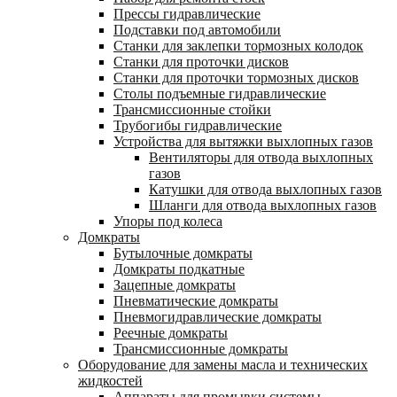
Прессы гидравлические
Подставки под автомобили
Станки для заклепки тормозных колодок
Станки для проточки дисков
Станки для проточки тормозных дисков
Столы подъемные гидравлические
Трансмиссионные стойки
Трубогибы гидравлические
Устройства для вытяжки выхлопных газов
Вентиляторы для отвода выхлопных
газов
Катушки для отвода выхлопных газов
Шланги для отвода выхлопных газов
Упоры под колеса
Домкраты
Бутылочные домкраты
Домкраты подкатные
Зацепные домкраты
Пневматические домкраты
Пневмогидравлические домкраты
Реечные домкраты
Трансмиссионные домкраты
Оборудование для замены масла и технических
жидкостей
Аппараты для промывки системы