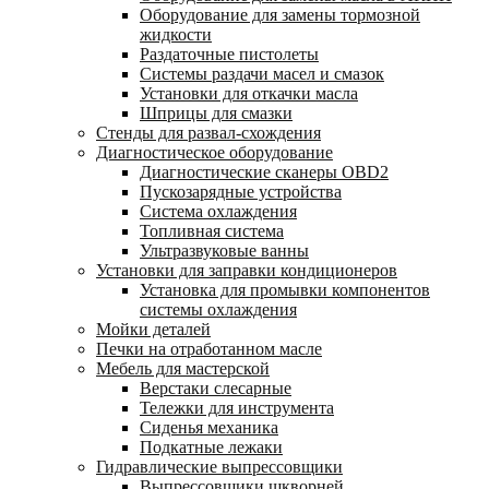
Оборудование для замены тормозной
жидкости
Раздаточные пистолеты
Системы раздачи масел и смазок
Установки для откачки масла
Шприцы для смазки
Стенды для развал-схождения
Диагностическое оборудование
Диагностические сканеры OBD2
Пускозарядные устройства
Система охлаждения
Топливная система
Ультразвуковые ванны
Установки для заправки кондиционеров
Установка для промывки компонентов
системы охлаждения
Мойки деталей
Печки на отработанном масле
Мебель для мастерской
Верстаки слесарные
Тележки для инструмента
Сиденья механика
Подкатные лежаки
Гидравлические выпрессовщики
Выпрессовщики шкворней