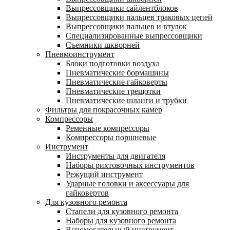
Выпрессовщики сайлентблоков
Выпрессовщики пальцев траковых цепей
Выпрессовщики пальцев и втулок
Специализированные выпрессовщики
Cъемники шкворней
Пневмоинструмент
Блоки подготовки воздуха
Пневматические бормашины
Пневматические гайковерты
Пневматические трещотки
Пневматические шланги и трубки
Фильтры для покрасочных камер
Компрессоры
Ременные компрессоры
Компрессоры поршневые
Инструмент
Инструменты для двигателя
Наборы рихтовочных инструментов
Режущий инструмент
Ударные головки и аксессуары для
гайковертов
Для кузовного ремонта
Стапели для кузовного ремонта
Наборы для кузовного ремонта
Вспомогательный инструмент