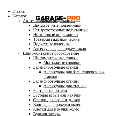
Главная
Каталог
GARAGE-
PRO
Автомобильные подъемники
Двухстоечные подъемники
Четырехстоечные подъемники
Ножничные подъемники
Траверсы гидравлические
Подкатные колонны
Аксессуары для подъемников
Шиномонтажное оборудование
Шиномонтажные станки
Монтажные головки
Балансировочные станки
Аксессуары для балансировочных
станков
Балансировочные стенды
Аксессуары для станков
Борторасширители
Бустеры взрывной накачки
Станки для правки дисков
Ванны для проверки колес
Клетки для накачки колес
Вулканизаторы