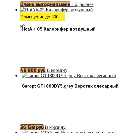
Подробнее
Очень выгодная цена
Помещение до 300
м3
HotAir-05 Калорифер воздушный
В корзину
48 900
руб
Garopt GT1800DY5.grey Верстак слесарный
В корзину
36 138
руб