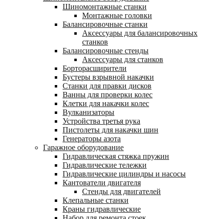
Шиномонтажные станки
Монтажные головки
Балансировочные станки
Аксессуары для балансировочных
станков
Балансировочные стенды
Аксессуары для станков
Борторасширители
Бустеры взрывной накачки
Станки для правки дисков
Ванны для проверки колес
Клетки для накачки колес
Вулканизаторы
Устройства третья рука
Пистолеты для накачки шин
Генераторы азота
Гаражное оборудование
Гидравлическая стяжка пружин
Гидравлические тележки
Гидравлические цилиндры и насосы
Кантователи двигателя
Стенды для двигателей
Клепальные станки
Краны гидравлические
Набор для ремонта стоек