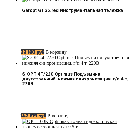
Garopt GTS5.red Инструментальная тележка
В корзину
23 180
руб
S-OPT-4T/220 Optimus Подъемник
двухстоечный, нижняя синхронизация, г/п 4 т,
220В
В корзину
147 619
руб