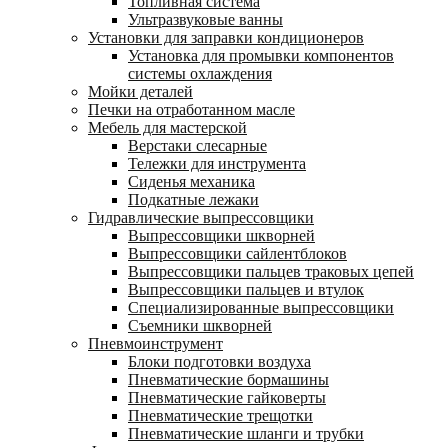
Топливная система
Ультразвуковые ванны
Установки для заправки кондиционеров
Установка для промывки компонентов
системы охлаждения
Мойки деталей
Печки на отработанном масле
Мебель для мастерской
Верстаки слесарные
Тележки для инструмента
Сиденья механика
Подкатные лежаки
Гидравлические выпрессовщики
Выпрессовщики шкворней
Выпрессовщики сайлентблоков
Выпрессовщики пальцев траковых цепей
Выпрессовщики пальцев и втулок
Специализированные выпрессовщики
Cъемники шкворней
Пневмоинструмент
Блоки подготовки воздуха
Пневматические бормашины
Пневматические гайковерты
Пневматические трещотки
Пневматические шланги и трубки