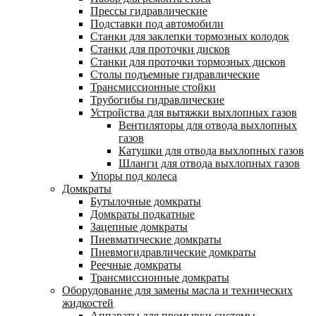
Прессы гидравлические
Подставки под автомобили
Станки для заклепки тормозных колодок
Станки для проточки дисков
Станки для проточки тормозных дисков
Столы подъемные гидравлические
Трансмиссионные стойки
Трубогибы гидравлические
Устройства для вытяжки выхлопных газов
Вентиляторы для отвода выхлопных
газов
Катушки для отвода выхлопных газов
Шланги для отвода выхлопных газов
Упоры под колеса
Домкраты
Бутылочные домкраты
Домкраты подкатные
Зацепные домкраты
Пневматические домкраты
Пневмогидравлические домкраты
Реечные домкраты
Трансмиссионные домкраты
Оборудование для замены масла и технических
жидкостей
Аппараты для промывки системы