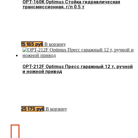
OPT-160K Optimus Стойка гидравлическая
трансмиссионная, г/п 0.5 т
В корзину
15 165
руб
OPT-212F Optimus Пресс гаражный 12 т, ручной
и ножной привод
В корзину
25 175
руб
