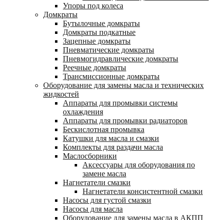
Упоры под колеса
Домкраты
Бутылочные домкраты
Домкраты подкатные
Зацепные домкраты
Пневматические домкраты
Пневмогидравлические домкраты
Реечные домкраты
Трансмиссионные домкраты
Оборудование для замены масла и технических
жидкостей
Аппараты для промывки системы
охлаждения
Аппараты для промывки радиаторов
Бескислотная промывка
Катушки для масла и смазки
Комплекты для раздачи масла
Маслосборники
Аксессуары для оборудования по
замене масла
Нагнетатели смазки
Нагнетатели консистентной смазки
Насосы для густой смазки
Насосы для масла
Оборудование для замены масла в АКПП