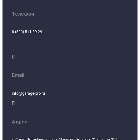
Телефон
8 (800) 511-39-29

Email
info@garage-pro.ru

Адрес
г. Санкт-Петербург, просп. Маршала Жукова, 21 секция 215