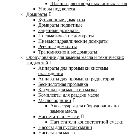
Шланги для отвода выхлопных газов
Упоры под колеса
Домкраты
Бутылочные домкраты
Домкраты подкатные
Зацепные домкраты
Пневматические домкраты
Пневмогидравлические домкраты
Реечные домкраты
Трансмиссионные домкраты
Оборудование для замены масла и технических
жидкостей
Аппараты для промывки системы
охлаждения
Аппараты для промывки радиаторов
Бескислотная промывка
Катушки для масла и смазки
Комплекты для раздачи масла
Маслосборники
Аксессуары для оборудования по
замене масла
Нагнетатели смазки
Нагнетатели консистентной смазки
Насосы для густой смазки
Насосы для масла