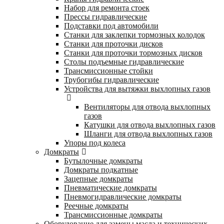
Набор для ремонта стоек
Прессы гидравлические
Подставки под автомобили
Станки для заклепки тормозных колодок
Станки для проточки дисков
Станки для проточки тормозных дисков
Столы подъемные гидравлические
Трансмиссионные стойки
Трубогибы гидравлические
Устройства для вытяжки выхлопных газов
Вентиляторы для отвода выхлопных
газов
Катушки для отвода выхлопных газов
Шланги для отвода выхлопных газов
Упоры под колеса
Домкраты
Бутылочные домкраты
Домкраты подкатные
Зацепные домкраты
Пневматические домкраты
Пневмогидравлические домкраты
Реечные домкраты
Трансмиссионные домкраты
Оборудование для замены масла и технических