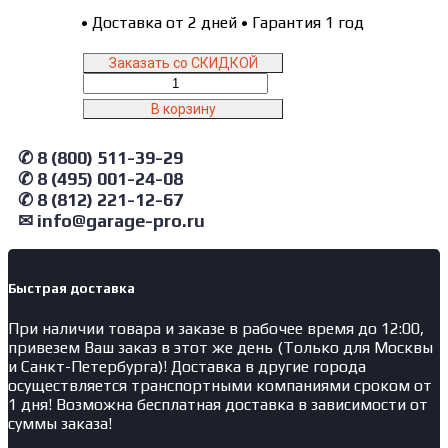
•
Доставка от 2 дней
•
Гарантия 1 год
Заказать со СКИДКОЙ
Количество
товара
В корзину
M-
231P36
✆ 8 (800) 511-39-29
AE&T
Шиномонтажный
✆ 8 (495) 001-24-08
станок
✆ 8 (812) 221-12-67
автомат
✉ info@garage-pro.ru
(380В)
Быстрая доставка
При наличии товара и заказе в рабочее время до 12:00,
привезем Ваш заказ в этот же день (Только для Москвы
и Санкт-Петербурга)! Доставка в другие города
осуществляется транспортными компаниями сроком от
1 дня! Возможна бесплатная доставка в зависимости от
суммы заказа!