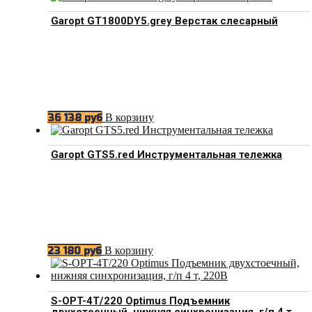
Garopt GT1800DY5.grey Верстак слесарный
В корзину
36 138
руб
Garopt GTS5.red Инструментальная тележка
В корзину
23 180
руб
S-OPT-4T/220 Optimus Подъемник
двухстоечный, нижняя синхронизация, г/п 4 т,