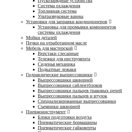
Пускозарядные устройства
Система охлаждения
Топливная система
Ультразвуковые ванны
Установки для заправки кондиционеров
Установка для промывки компонентов
системы охлаждения
Мойки деталей
Печки на отработанном масле
Мебель для мастерской
Верстаки слесарные
Тележки для инструмента
Сиденья механика
Подкатные лежаки
Гидравлические выпрессовщики
Выпрессовщики шкворней
Выпрессовщики сайлентблоков
Выпрессовщики пальцев траковых цепей
Выпрессовщики пальцев и втулок
Специализированные выпрессовщики
Cъемники шкворней
Пневмоинструмент
Блоки подготовки воздуха
Пневматические бормашины
Пневматические гайковерты