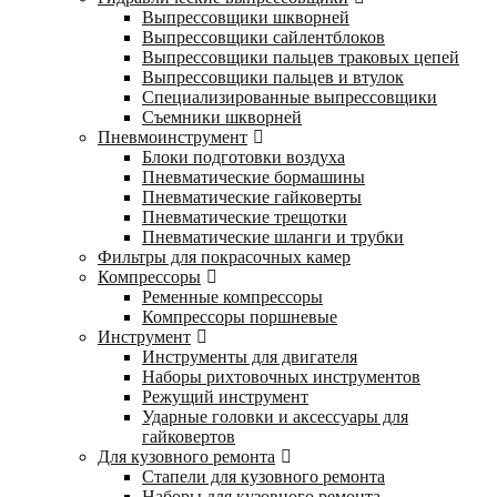
Выпрессовщики шкворней
Выпрессовщики сайлентблоков
Выпрессовщики пальцев траковых цепей
Выпрессовщики пальцев и втулок
Специализированные выпрессовщики
Cъемники шкворней
Пневмоинструмент
Блоки подготовки воздуха
Пневматические бормашины
Пневматические гайковерты
Пневматические трещотки
Пневматические шланги и трубки
Фильтры для покрасочных камер
Компрессоры
Ременные компрессоры
Компрессоры поршневые
Инструмент
Инструменты для двигателя
Наборы рихтовочных инструментов
Режущий инструмент
Ударные головки и аксессуары для
гайковертов
Для кузовного ремонта
Стапели для кузовного ремонта
Наборы для кузовного ремонта