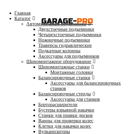
Главная
Каталог
GARAGE-
PRO
Автомобильные подъемники
Двухстоечные подъемники
Четырехстоечные подъемники
Ножничные подъемники
Траверсы гидравлические
Подкатные колонны
Аксессуары для подъемников
Шиномонтажное оборудование
Шиномонтажные станки
Монтажные головки
Балансировочные станки
Аксессуары для балансировочных
станков
Балансировочные стенды
Аксессуары для станков
Борторасширители
Бустеры взрывной накачки
Станки для правки дисков
Ванны для проверки колес
Клетки для накачки колес
Вулканизаторы