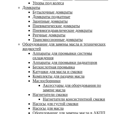
Упоры под колеса
Домкраты
Бутылочные домкраты
Домкраты подкатные
Зацепные домкраты
Пневматические домкраты
Пневмогидравлические домкраты
Реечные домкраты
Трансмиссионные домкраты
Оборудование для замены масла и технических
жидкостей
Аппараты для промывки системы
охлаждения
Аппараты для промывки радиаторов
Бескислотная промывка
Катушки для масла и смазки
Комплекты для раздачи масла
Маслосборники
Аксессуары для оборудования по
замене масла
Нагнетатели смазки
Нагнетатели консистентной смазки
Насосы для густой смазки
Насосы для масла
Оборудование для замены масла в АКПП