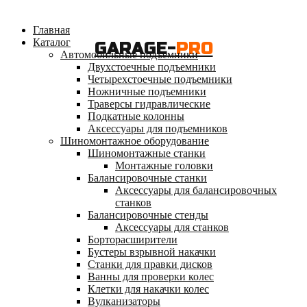
Главная
Каталог
GARAGE-
PRO
Автомобильные подъемники
Двухстоечные подъемники
Четырехстоечные подъемники
Ножничные подъемники
Траверсы гидравлические
Подкатные колонны
Аксессуары для подъемников
Шиномонтажное оборудование
Шиномонтажные станки
Монтажные головки
Балансировочные станки
Аксессуары для балансировочных
станков
Балансировочные стенды
Аксессуары для станков
Борторасширители
Бустеры взрывной накачки
Станки для правки дисков
Ванны для проверки колес
Клетки для накачки колес
Вулканизаторы