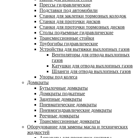
Прессы гидравлические
Подставки под автомобили
Станки для заклепки тормозных колодок
Станки для проточки дисков
Станки для проточки тормозных дисков
Столы подъемные гидравлические
Трансмиссионные стойки
Трубогибы гидравлические
Устройства для вытяжки выхлопных газов
Вентиляторы для отвода выхлопных
газов
Катушки для отвода выхлопных газов
Шланги для отвода выхлопных газов
Упоры под колеса
Домкраты
Бутылочные домкраты
Домкраты подкатные
Зацепные домкраты
Пневматические домкраты
Пневмогидравлические домкраты
Реечные домкраты
Трансмиссионные домкраты
Оборудование для замены масла и технических
жидкостей
Аппараты для промывки системы