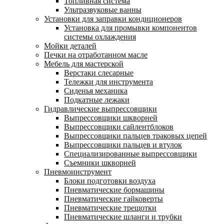
Топливная система
Ультразвуковые ванны
Установки для заправки кондиционеров
Установка для промывки компонентов
системы охлаждения
Мойки деталей
Печки на отработанном масле
Мебель для мастерской
Верстаки слесарные
Тележки для инструмента
Сиденья механика
Подкатные лежаки
Гидравлические выпрессовщики
Выпрессовщики шкворней
Выпрессовщики сайлентблоков
Выпрессовщики пальцев траковых цепей
Выпрессовщики пальцев и втулок
Специализированные выпрессовщики
Cъемники шкворней
Пневмоинструмент
Блоки подготовки воздуха
Пневматические бормашины
Пневматические гайковерты
Пневматические трещотки
Пневматические шланги и трубки