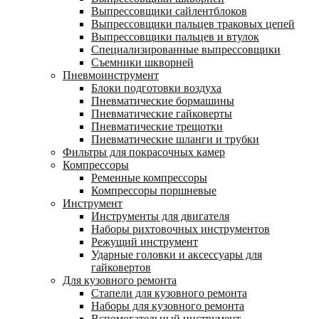
Выпрессовщики сайлентблоков
Выпрессовщики пальцев траковых цепей
Выпрессовщики пальцев и втулок
Специализированные выпрессовщики
Cъемники шкворней
Пневмоинструмент
Блоки подготовки воздуха
Пневматические бормашины
Пневматические гайковерты
Пневматические трещотки
Пневматические шланги и трубки
Фильтры для покрасочных камер
Компрессоры
Ременные компрессоры
Компрессоры поршневые
Инструмент
Инструменты для двигателя
Наборы рихтовочных инструментов
Режущий инструмент
Ударные головки и аксессуары для
гайковертов
Для кузовного ремонта
Стапели для кузовного ремонта
Наборы для кузовного ремонта
Вспомогательный инструмент