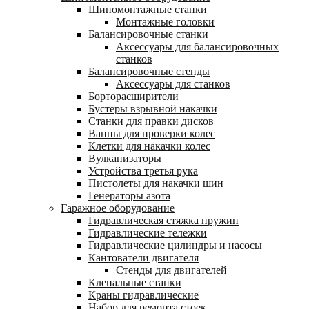
Шиномонтажные станки
Монтажные головки
Балансировочные станки
Аксессуары для балансировочных
станков
Балансировочные стенды
Аксессуары для станков
Борторасширители
Бустеры взрывной накачки
Станки для правки дисков
Ванны для проверки колес
Клетки для накачки колес
Вулканизаторы
Устройства третья рука
Пистолеты для накачки шин
Генераторы азота
Гаражное оборудование
Гидравлическая стяжка пружин
Гидравлические тележки
Гидравлические цилиндры и насосы
Кантователи двигателя
Стенды для двигателей
Клепальные станки
Краны гидравлические
Набор для ремонта стоек