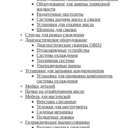
Оборудование для замены тормозной
жидкости
Раздаточные пистолеты
Системы раздачи масел и смазок
Установки для откачки масла
Шприцы для смазки
Стенды для развал-схождения
Диагностическое оборудование
Диагностические сканеры OBD2
Пускозарядные устройства
Система охлаждения
Топливная система
Ультразвуковые ванны
Установки для заправки кондиционеров
Установка для промывки компонентов
системы охлаждения
Мойки деталей
Печки на отработанном масле
Мебель для мастерской
Верстаки слесарные
Тележки для инструмента
Сиденья механика
Подкатные лежаки
Гидравлические выпрессовщики
Выпрессовщики шкворней