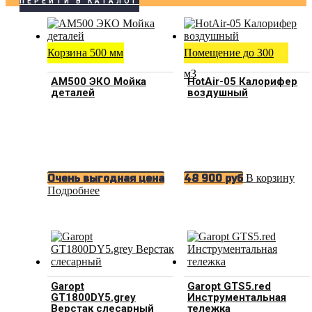
ПЕРЕЙТИ В КАТАЛОГ
Корзина 500 мм
Помещение до 300
м3
АМ500 ЭКО Мойка
HotAir-05 Калорифер
деталей
воздушный
В корзину
Очень выгодная цена
48 900
руб
Подробнее
Garopt
Garopt GTS5.red
GT1800DY5.grey
Инструментальная
Верстак слесарный
тележка