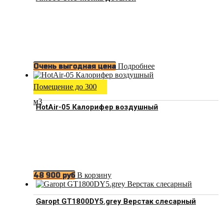
Подробнее
Очень выгодная цена
Помещение до 300
м3
HotAir-05 Калорифер воздушный
В корзину
48 900
руб
Garopt GT1800DY5.grey Верстак слесарный