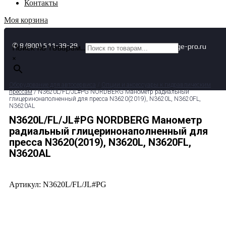
Контакты
Моя корзина
✆ 8 (800) 511-39-29
✉ info@garage-pro.ru
Поиск по товарам...
×
Оборудование для автосервиса
/
Опции и аксессуары к гидравлическим
прессам
/ N3620L/FL/JL#PG NORDBERG Манометр радиальный
глицеринонаполненный для пресса N3620(2019), N3620L, N3620FL,
N3620AL
N3620L/FL/JL#PG NORDBERG Манометр
радиальный глицеринонаполненный для
пресса N3620(2019), N3620L, N3620FL,
N3620AL
Артикул: N3620L/FL/JL#PG