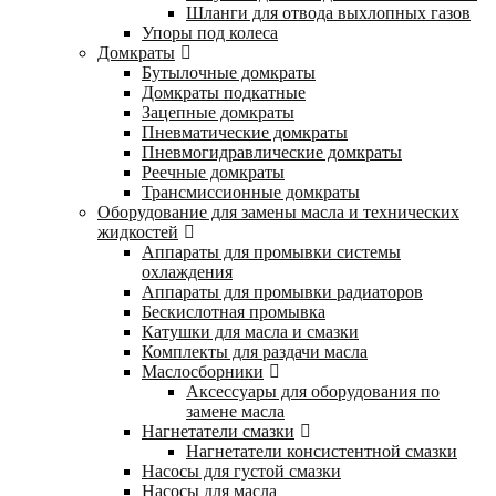
Шланги для отвода выхлопных газов
Упоры под колеса
Домкраты
Бутылочные домкраты
Домкраты подкатные
Зацепные домкраты
Пневматические домкраты
Пневмогидравлические домкраты
Реечные домкраты
Трансмиссионные домкраты
Оборудование для замены масла и технических
жидкостей
Аппараты для промывки системы
охлаждения
Аппараты для промывки радиаторов
Бескислотная промывка
Катушки для масла и смазки
Комплекты для раздачи масла
Маслосборники
Аксессуары для оборудования по
замене масла
Нагнетатели смазки
Нагнетатели консистентной смазки
Насосы для густой смазки
Насосы для масла