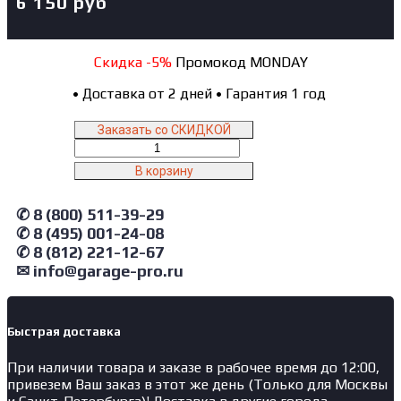
6 150
руб
Скидка -5%
Промокод MONDAY
•
Доставка от 2 дней
•
Гарантия 1 год
Заказать со СКИДКОЙ
Количество
товара
В корзину
N3620L/FL/JL#PG
NORDBERG
✆ 8 (800) 511-39-29
Манометр
радиальный
✆ 8 (495) 001-24-08
глицеринонаполненный
✆ 8 (812) 221-12-67
для
✉ info@garage-pro.ru
пресса
N3620(2019),
N3620L,
N3620FL,
Быстрая доставка
N3620AL
При наличии товара и заказе в рабочее время до 12:00,
привезем Ваш заказ в этот же день (Только для Москвы