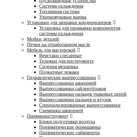
Пускозарядные устройства
Система охлаждения
Топливная система
Ультразвуковые ванны
Установки для заправки кондиционеров
Установка для промывки компонентов
системы охлаждения
Мойки деталей
Печки на отработанном масле
Мебель для мастерской
Верстаки слесарные
Тележки для инструмента
Сиденья механика
Подкатные лежаки
Гидравлические выпрессовщики
Выпрессовщики шкворней
Выпрессовщики сайлентблоков
Выпрессовщики пальцев траковых цепей
Выпрессовщики пальцев и втулок
Специализированные выпрессовщики
Cъемники шкворней
Пневмоинструмент
Блоки подготовки воздуха
Пневматические бормашины
Пневматические гайковерты