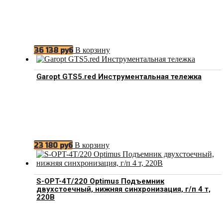
В корзину
36 138
руб
Garopt GTS5.red Инструментальная тележка
В корзину
23 180
руб
S-OPT-4T/220 Optimus Подъемник
двухстоечный, нижняя синхронизация, г/п 4 т,
220В