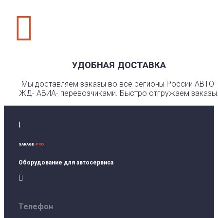

УДОБНАЯ ДОСТАВКА
Мы доставляем заказы во все регионы России АВТО-
ЖД- АВИА- перевозчиками. Быстро отгружаем заказы
I
GARAGE
-PRO
Оборудование для автосервиса

Телефон