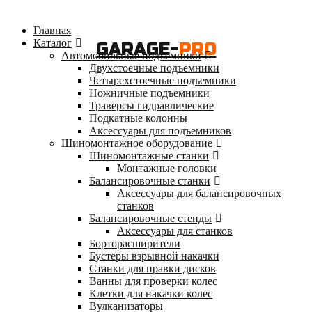
Главная
Каталог
GARAGE-
PRO
Автомобильные подъемники
Двухстоечные подъемники
Четырехстоечные подъемники
Ножничные подъемники
Траверсы гидравлические
Подкатные колонны
Аксессуары для подъемников
Шиномонтажное оборудование
Шиномонтажные станки
Монтажные головки
Балансировочные станки
Аксессуары для балансировочных
станков
Балансировочные стенды
Аксессуары для станков
Борторасширители
Бустеры взрывной накачки
Станки для правки дисков
Ванны для проверки колес
Клетки для накачки колес
Вулканизаторы