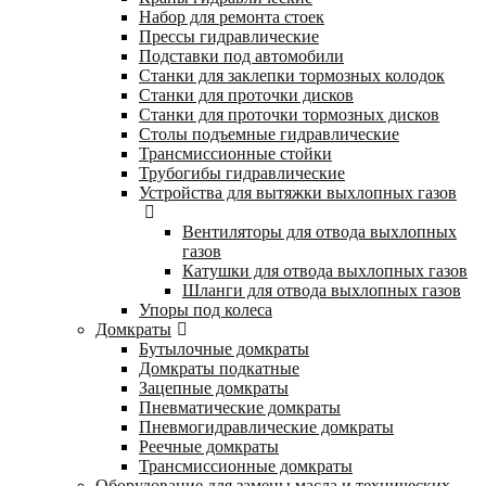
Набор для ремонта стоек
Прессы гидравлические
Подставки под автомобили
Станки для заклепки тормозных колодок
Станки для проточки дисков
Станки для проточки тормозных дисков
Столы подъемные гидравлические
Трансмиссионные стойки
Трубогибы гидравлические
Устройства для вытяжки выхлопных газов
Вентиляторы для отвода выхлопных
газов
Катушки для отвода выхлопных газов
Шланги для отвода выхлопных газов
Упоры под колеса
Домкраты
Бутылочные домкраты
Домкраты подкатные
Зацепные домкраты
Пневматические домкраты
Пневмогидравлические домкраты
Реечные домкраты
Трансмиссионные домкраты
Оборудование для замены масла и технических