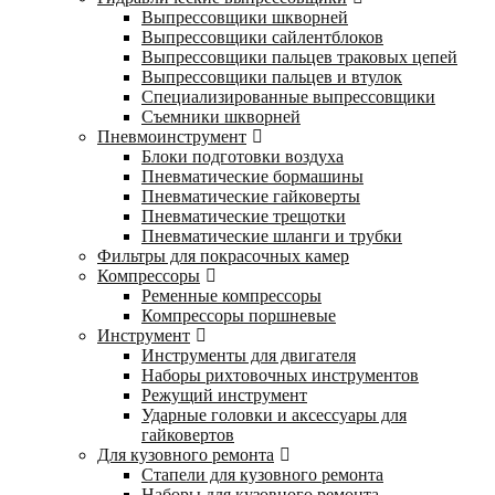
Выпрессовщики шкворней
Выпрессовщики сайлентблоков
Выпрессовщики пальцев траковых цепей
Выпрессовщики пальцев и втулок
Специализированные выпрессовщики
Cъемники шкворней
Пневмоинструмент
Блоки подготовки воздуха
Пневматические бормашины
Пневматические гайковерты
Пневматические трещотки
Пневматические шланги и трубки
Фильтры для покрасочных камер
Компрессоры
Ременные компрессоры
Компрессоры поршневые
Инструмент
Инструменты для двигателя
Наборы рихтовочных инструментов
Режущий инструмент
Ударные головки и аксессуары для
гайковертов
Для кузовного ремонта
Стапели для кузовного ремонта
Наборы для кузовного ремонта