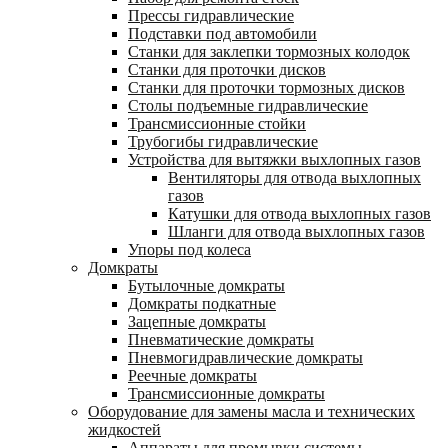
Прессы гидравлические
Подставки под автомобили
Станки для заклепки тормозных колодок
Станки для проточки дисков
Станки для проточки тормозных дисков
Столы подъемные гидравлические
Трансмиссионные стойки
Трубогибы гидравлические
Устройства для вытяжки выхлопных газов
Вентиляторы для отвода выхлопных
газов
Катушки для отвода выхлопных газов
Шланги для отвода выхлопных газов
Упоры под колеса
Домкраты
Бутылочные домкраты
Домкраты подкатные
Зацепные домкраты
Пневматические домкраты
Пневмогидравлические домкраты
Реечные домкраты
Трансмиссионные домкраты
Оборудование для замены масла и технических
жидкостей
Аппараты для промывки системы