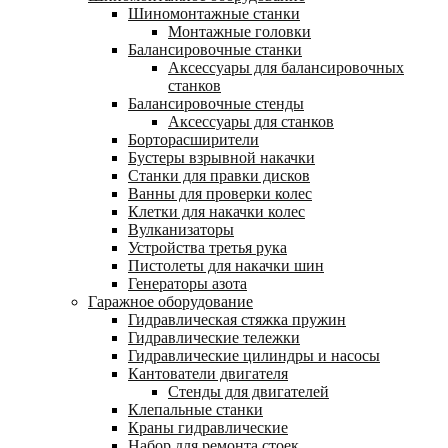
Шиномонтажные станки
Монтажные головки
Балансировочные станки
Аксессуары для балансировочных
станков
Балансировочные стенды
Аксессуары для станков
Борторасширители
Бустеры взрывной накачки
Станки для правки дисков
Ванны для проверки колес
Клетки для накачки колес
Вулканизаторы
Устройства третья рука
Пистолеты для накачки шин
Генераторы азота
Гаражное оборудование
Гидравлическая стяжка пружин
Гидравлические тележки
Гидравлические цилиндры и насосы
Кантователи двигателя
Стенды для двигателей
Клепальные станки
Краны гидравлические
Набор для ремонта стоек