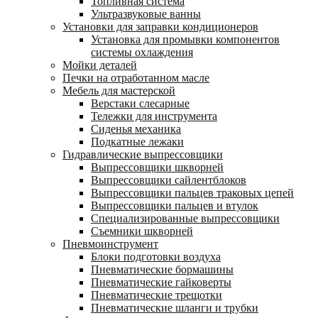
Топливная система
Ультразвуковые ванны
Установки для заправки кондиционеров
Установка для промывки компонентов
системы охлаждения
Мойки деталей
Печки на отработанном масле
Мебель для мастерской
Верстаки слесарные
Тележки для инструмента
Сиденья механика
Подкатные лежаки
Гидравлические выпрессовщики
Выпрессовщики шкворней
Выпрессовщики сайлентблоков
Выпрессовщики пальцев траковых цепей
Выпрессовщики пальцев и втулок
Специализированные выпрессовщики
Cъемники шкворней
Пневмоинструмент
Блоки подготовки воздуха
Пневматические бормашины
Пневматические гайковерты
Пневматические трещотки
Пневматические шланги и трубки