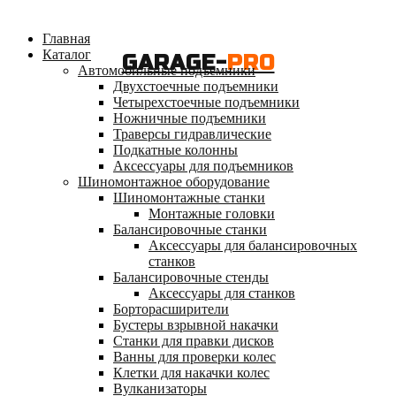
Главная
Каталог
GARAGE-
PRO
Автомобильные подъемники
Двухстоечные подъемники
Четырехстоечные подъемники
Ножничные подъемники
Траверсы гидравлические
Подкатные колонны
Аксессуары для подъемников
Шиномонтажное оборудование
Шиномонтажные станки
Монтажные головки
Балансировочные станки
Аксессуары для балансировочных
станков
Балансировочные стенды
Аксессуары для станков
Борторасширители
Бустеры взрывной накачки
Станки для правки дисков
Ванны для проверки колес
Клетки для накачки колес
Вулканизаторы