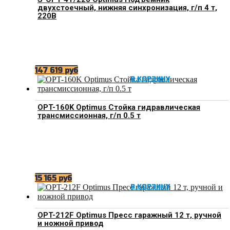
двухстоечный, нижняя синхронизация, г/п 4 т,
220В
147 619
руб
В КОРЗИНУ
OPT-160K Optimus Стойка гидравлическая
трансмиссионная, г/п 0.5 т
15 165
руб
В КОРЗИНУ
OPT-212F Optimus Пресс гаражный 12 т, ручной
и ножной привод