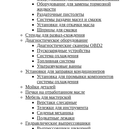
Оборудование для замены тормозной
жидкости
Раздаточные пистолеты
Системы раздачи масел и смазок
Установки для откачки масла
Шприцы для смазки
Стенды для развал-схождения
Диагностическое оборудование
Диагностические сканеры OBD2
Пускозарядные устройства
Система охлаждения
Топливная система
Ультразвуковые ванны
Установки для заправки кондиционеров
Установка для промывки компонентов
системы охлаждения
Мойки деталей
Печки на отработанном масле
Мебель для мастерской
Верстаки слесарные
Тележки для инструмента
Сиденья механика
Подкатные лежаки
Гидравлические выпрессовщики
Выпрессовщики шкворней