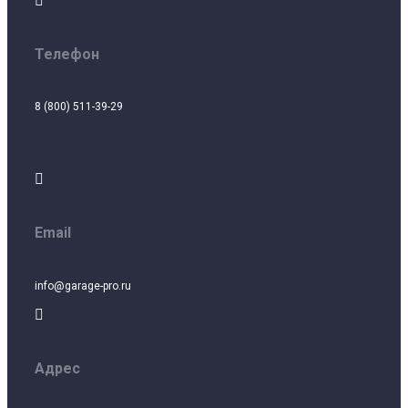

Телефон
8 (800) 511-39-29

Email
info@garage-pro.ru

Адрес