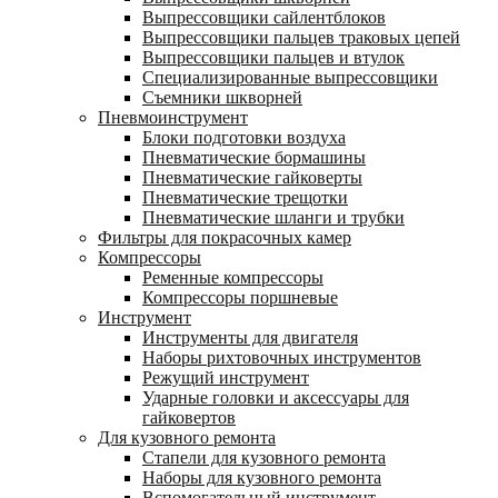
Выпрессовщики сайлентблоков
Выпрессовщики пальцев траковых цепей
Выпрессовщики пальцев и втулок
Специализированные выпрессовщики
Cъемники шкворней
Пневмоинструмент
Блоки подготовки воздуха
Пневматические бормашины
Пневматические гайковерты
Пневматические трещотки
Пневматические шланги и трубки
Фильтры для покрасочных камер
Компрессоры
Ременные компрессоры
Компрессоры поршневые
Инструмент
Инструменты для двигателя
Наборы рихтовочных инструментов
Режущий инструмент
Ударные головки и аксессуары для
гайковертов
Для кузовного ремонта
Стапели для кузовного ремонта
Наборы для кузовного ремонта
Вспомогательный инструмент