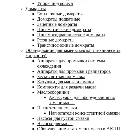
Упоры под колеса
Домкраты
Бутылочные домкраты
Домкраты подкатные
Зацепные домкраты
Пневматические домкраты
Пневмогидравлические домкраты
Реечные домкраты
Трансмиссионные домкраты
Оборудование для замены масла и технических
жидкостей
Аппараты для промывки системы
охлаждения
Аппараты для промывки радиаторов
Бескислотная промывка
Катушки для масла и смазки
Комплекты для раздачи масла
Маслосборники
Аксессуары для оборудования по
замене масла
Нагнетатели смазки
Нагнетатели консистентной смазки
Насосы для густой смазки
Насосы для масла
Оборудование для замены масла в АКПП