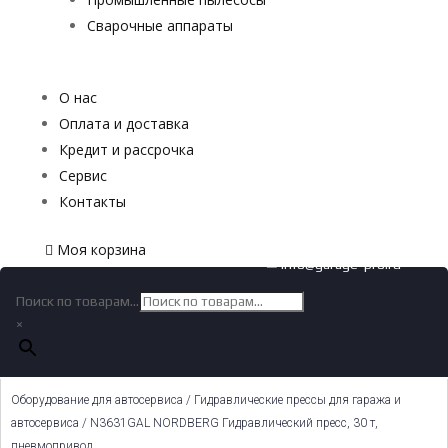
Сварочные аппараты
О нас
Оплата и доставка
Кредит и рассрочка
Сервис
Контакты
Моя корзина
✉ info@garage-pro.ru
Поиск по товарам...
×
Оборудование для автосервиса
/
Гидравлические прессы для гаража и
автосервиса
/ N3631GAL NORDBERG Гидравлический пресс, 30 т,
пневмопривод