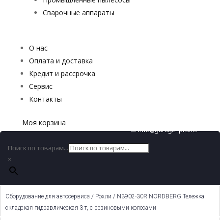
Сварочные аппараты
О нас
Оплата и доставка
Кредит и рассрочка
Сервис
Контакты
Моя корзина
✉ info@garage-pro.ru
Поиск по товарам...
×
Оборудование для автосервиса
/
Рохли
/ N3902-30R NORDBERG Тележка
складская гидравлическая 3 т, с резиновыми колесами