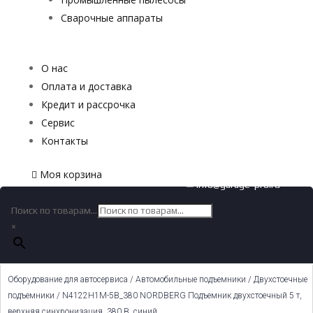
Сварочные аппараты
О нас
Оплата и доставка
Кредит и рассрочка
Сервис
Контакты
Моя корзина
✉ info@garage-pro.ru
Поиск по товарам...
×
Оборудование для автосервиса
/
Автомобильные подъемники
/
Двухстоечные
подъемники
/ N4122H1M-5B_380 NORDBERG Подъемник двухстоечный 5 т,
верхняя синхронизация, 380 В, синий