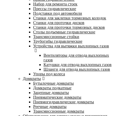
Набор для ремонта стоек
Прессы гидравлические
Подставки под автомобили
Станки для заклепки тормозных колодок
Станки для проточки дисков
Станки для проточки тормозных дисков
Столы подъемные гидравлические
Трансмиссионные стойки
Трубогибы гидравлические
Устройства для вытяжки выхлопных газов
Вентиляторы для отвода выхлопных
газов
Катушки для отвода выхлопных газов
Шланги для отвода выхлопных газов
Упоры под колеса
Домкраты
Бутылочные домкраты
Домкраты подкатные
Зацепные домкраты
Пневматические домкраты
Пневмогидравлические домкраты
Реечные домкраты
Трансмиссионные домкраты
Оборудование для замены масла и технических