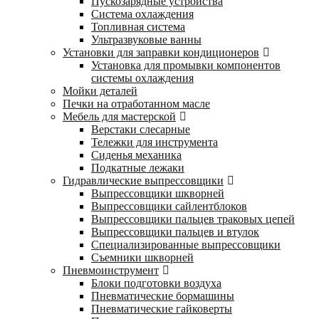
Пускозарядные устройства
Система охлаждения
Топливная система
Ультразвуковые ванны
Установки для заправки кондиционеров
Установка для промывки компонентов
системы охлаждения
Мойки деталей
Печки на отработанном масле
Мебель для мастерской
Верстаки слесарные
Тележки для инструмента
Сиденья механика
Подкатные лежаки
Гидравлические выпрессовщики
Выпрессовщики шкворней
Выпрессовщики сайлентблоков
Выпрессовщики пальцев траковых цепей
Выпрессовщики пальцев и втулок
Специализированные выпрессовщики
Cъемники шкворней
Пневмоинструмент
Блоки подготовки воздуха
Пневматические бормашины
Пневматические гайковерты