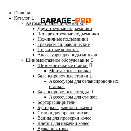
Главная
Каталог
GARAGE-
PRO
Автомобильные подъемники
Двухстоечные подъемники
Четырехстоечные подъемники
Ножничные подъемники
Траверсы гидравлические
Подкатные колонны
Аксессуары для подъемников
Шиномонтажное оборудование
Шиномонтажные станки
Монтажные головки
Балансировочные станки
Аксессуары для балансировочных
станков
Балансировочные стенды
Аксессуары для станков
Борторасширители
Бустеры взрывной накачки
Станки для правки дисков
Ванны для проверки колес
Клетки для накачки колес
Вулканизаторы