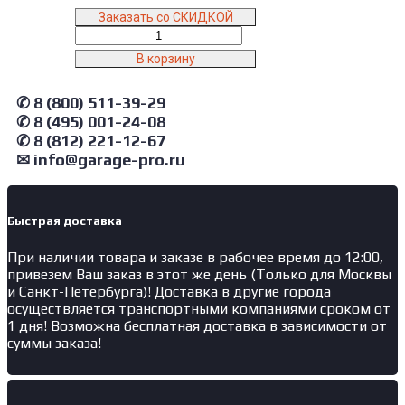
Заказать со СКИДКОЙ
Количество
товара
В корзину
N4125H-
4,5B
✆ 8 (800) 511-39-29
NORDBERG
Подъемник
✆ 8 (495) 001-24-08
двухстоечный
✆ 8 (812) 221-12-67
4,5
✉ info@garage-pro.ru
т,
верхняя
синхронизация,
380
Быстрая доставка
В,
При наличии товара и заказе в рабочее время до 12:00,
синий
привезем Ваш заказ в этот же день (Только для Москвы
и Санкт-Петербурга)! Доставка в другие города
осуществляется транспортными компаниями сроком от
1 дня! Возможна бесплатная доставка в зависимости от
суммы заказа!