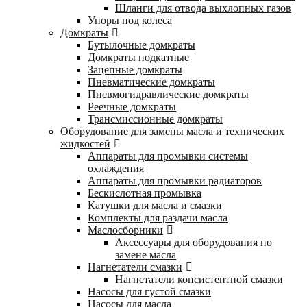
Шланги для отвода выхлопных газов
Упоры под колеса
Домкраты
Бутылочные домкраты
Домкраты подкатные
Зацепные домкраты
Пневматические домкраты
Пневмогидравлические домкраты
Реечные домкраты
Трансмиссионные домкраты
Оборудование для замены масла и технических
жидкостей
Аппараты для промывки системы
охлаждения
Аппараты для промывки радиаторов
Бескислотная промывка
Катушки для масла и смазки
Комплекты для раздачи масла
Маслосборники
Аксессуары для оборудования по
замене масла
Нагнетатели смазки
Нагнетатели консистентной смазки
Насосы для густой смазки
Насосы для масла