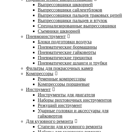
Выпрессовщики шкворней
Выпрессовщики сайлентблоков
Выпрессовщики пальцев траковых цепей
Выпрессовщики пальцев и втулок
Специализированные выпрессовщики
Cъемники шкворней
Пневмоинструмент
Блоки подготовки воздуха
Пневматические бормашины
Пневматические гайковерты
Пневматические трещотки
Пневматические шланги и трубки
Фильтры для покрасочных камер
Компрессоры
Ременные компрессоры
Компрессоры поршневые
Инструмент
Инструменты для двигателя
Наборы рихтовочных инструментов
Режущий инструмент
Ударные головки и аксессуары для
гайковертов
Для кузовного ремонта
Стапели для кузовного ремонта
Наборы для кузовного ремонта