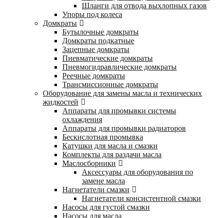
Шланги для отвода выхлопных газов
Упоры под колеса
Домкраты
Бутылочные домкраты
Домкраты подкатные
Зацепные домкраты
Пневматические домкраты
Пневмогидравлические домкраты
Реечные домкраты
Трансмиссионные домкраты
Оборудование для замены масла и технических
жидкостей
Аппараты для промывки системы
охлаждения
Аппараты для промывки радиаторов
Бескислотная промывка
Катушки для масла и смазки
Комплекты для раздачи масла
Маслосборники
Аксессуары для оборудования по
замене масла
Нагнетатели смазки
Нагнетатели консистентной смазки
Насосы для густой смазки
Насосы для масла