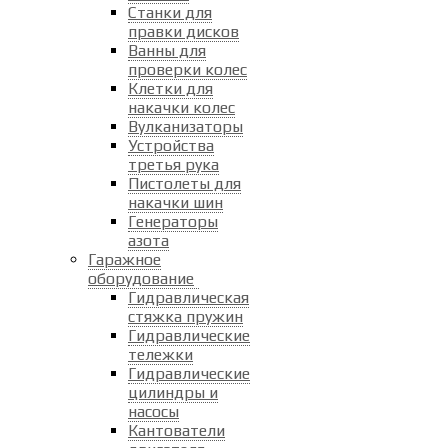
Станки для
правки дисков
Ванны для
проверки колес
Клетки для
накачки колес
Вулканизаторы
Устройства
третья рука
Пистолеты для
накачки шин
Генераторы
азота
Гаражное
оборудование
Гидравлическая
стяжка пружин
Гидравлические
тележки
Гидравлические
цилиндры и
насосы
Кантователи