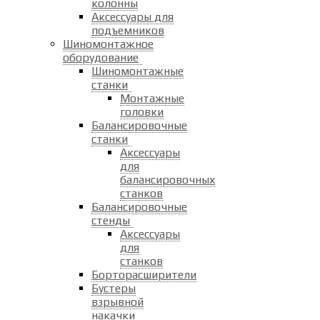
колонны
Аксессуары для
подъемников
Шиномонтажное
оборудование
Шиномонтажные
станки
Монтажные
головки
Балансировочные
станки
Аксессуары
для
балансировочных
станков
Балансировочные
стенды
Аксессуары
для
станков
Борторасширители
Бустеры
взрывной
накачки