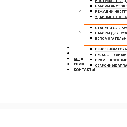
ИНСТРУМЕНТЫ Д
НАБОРЫ РИХТОВ
ДЛЯ КУЗОВНОГО РЕМОН
РЕЖУЩИЙ ИНСТР
УДАРНЫЕ ГОЛОВК
СТАПЕЛИ ДЛЯ КУ
БЕЗ КАТЕГОРИИ
НАБОРЫ ДЛЯ КУЗ
ВСПОМОГАТЕЛЬН
О НАС
ПЕНОГЕНЕРАТОР
ОПЛАТА И ДОСТАВКА
ПЕСКОСТРУЙНЫЕ
КРЕДИТ И РАССРОЧКА
ПРОМЫШЛЕННЫЕ
СЕРВИС
СВАРОЧНЫЕ АПП
КОНТАКТЫ