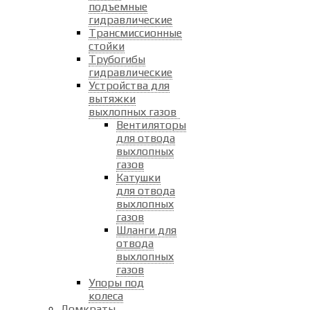
подъемные
гидравлические
Трансмиссионные
стойки
Трубогибы
гидравлические
Устройства для
вытяжки
выхлопных газов
Вентиляторы
для отвода
выхлопных
газов
Катушки
для отвода
выхлопных
газов
Шланги для
отвода
выхлопных
газов
Упоры под
колеса
Домкраты