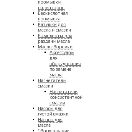
промывки
радиаторов
Бескислотная
промывка
Катушки для
масла и смазки
Комплекты для
раздачи масла
Маслосборники
Аксессуары
для
оборудования
по замене
масла
Нагнетатели
смазки
Нагнетатели
консистентной
смазки
Насосы для
густой смазки
Насосы для
масла
Оборудование