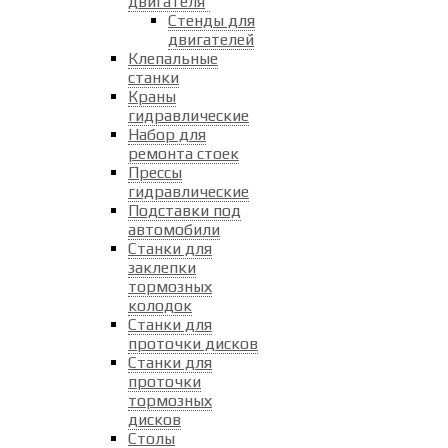
двигателя
Стенды для
двигателей
Клепальные
станки
Краны
гидравлические
Набор для
ремонта стоек
Прессы
гидравлические
Подставки под
автомобили
Станки для
заклепки
тормозных
колодок
Станки для
проточки дисков
Станки для
проточки
тормозных
дисков
Столы