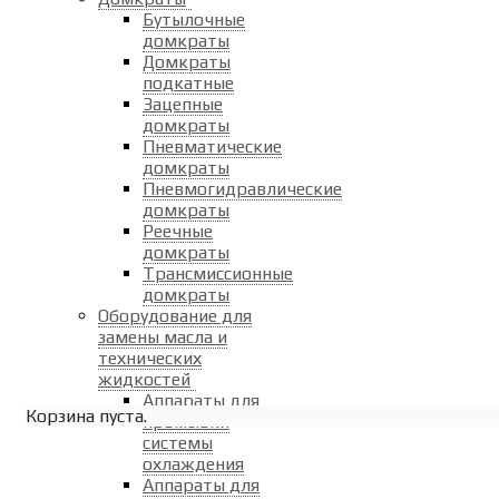
Бутылочные
домкраты
Домкраты
подкатные
Зацепные
домкраты
Пневматические
домкраты
Пневмогидравлические
домкраты
Реечные
домкраты
Трансмиссионные
домкраты
Оборудование для
замены масла и
технических
жидкостей
Аппараты для
Корзина пуста.
промывки
системы
охлаждения
Аппараты для