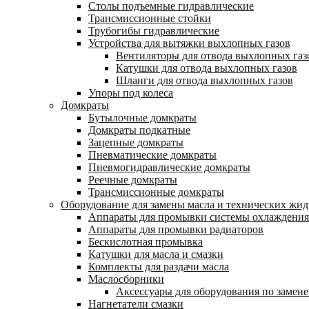
Столы подъемные гидравлические
Трансмиссионные стойки
Трубогибы гидравлические
Устройства для вытяжки выхлопных газов
Вентиляторы для отвода выхлопных газ
Катушки для отвода выхлопных газов
Шланги для отвода выхлопных газов
Упоры под колеса
Домкраты
Бутылочные домкраты
Домкраты подкатные
Зацепные домкраты
Пневматические домкраты
Пневмогидравлические домкраты
Реечные домкраты
Трансмиссионные домкраты
Оборудование для замены масла и технических жид
Аппараты для промывки системы охлаждения
Аппараты для промывки радиаторов
Бескислотная промывка
Катушки для масла и смазки
Комплекты для раздачи масла
Маслосборники
Аксессуары для оборудования по замене
Нагнетатели смазки