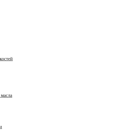
костей
 масла
и