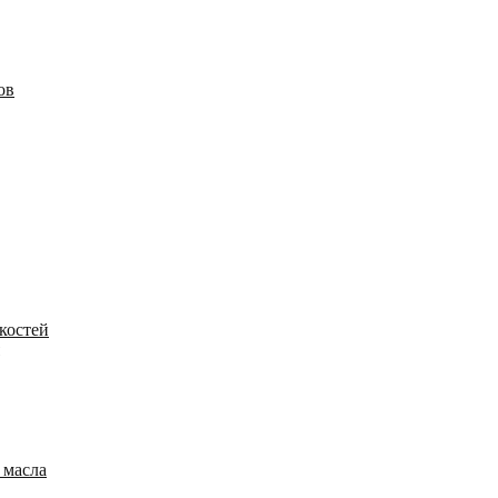
ов
костей
 масла