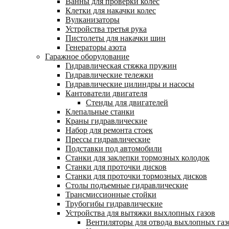
Ванны для проверки колес
Клетки для накачки колес
Вулканизаторы
Устройства третья рука
Пистолеты для накачки шин
Генераторы азота
Гаражное оборудование
Гидравлическая стяжка пружин
Гидравлические тележки
Гидравлические цилиндры и насосы
Кантователи двигателя
Стенды для двигателей
Клепальные станки
Краны гидравлические
Набор для ремонта стоек
Прессы гидравлические
Подставки под автомобили
Станки для заклепки тормозных колодок
Станки для проточки дисков
Станки для проточки тормозных дисков
Столы подъемные гидравлические
Трансмиссионные стойки
Трубогибы гидравлические
Устройства для вытяжки выхлопных газов
Вентиляторы для отвода выхлопных газ