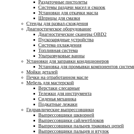
Раздаточные пистолеты
Системы раздачи масел и смазок
Установки для откачки масла
Шприцы для смазки
Стенды для развал-схождения
Диагностическое оборудование
Диагностические сканеры OBD2
Пускозарядные устройства
Система охлаждения
Топливная система
Ультразвуковые ванны
Установки для заправки кондиционеров
Установка для промывки компонентов систе
Мойки деталей
Печки на отработанном масле
Мебель для мастерской
Верстаки слесарные
Тележки для инструмента
Сиденья механика
Подкатные лежаки
Гидравлические выпрессовщики
Выпрессовщики шкворней
Выпрессовщики сайлентблоков
Выпрессовщики пальцев траковых цепей
Выпрессовщики пальцев и втулок