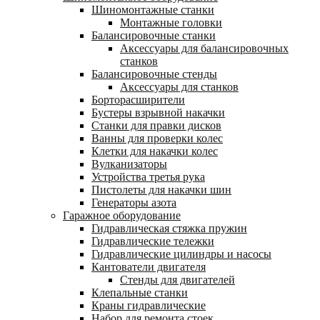
Шиномонтажные станки
Монтажные головки
Балансировочные станки
Аксессуары для балансировочных
станков
Балансировочные стенды
Аксессуары для станков
Борторасширители
Бустеры взрывной накачки
Станки для правки дисков
Ванны для проверки колес
Клетки для накачки колес
Вулканизаторы
Устройства третья рука
Пистолеты для накачки шин
Генераторы азота
Гаражное оборудование
Гидравлическая стяжка пружин
Гидравлические тележки
Гидравлические цилиндры и насосы
Кантователи двигателя
Стенды для двигателей
Клепальные станки
Краны гидравлические
Набор для ремонта стоек