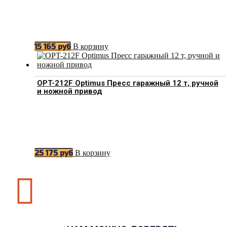
В корзину
15 165
руб
OPT-212F Optimus Пресс гаражный 12 т, ручной
и ножной привод
В корзину
25 175
руб
