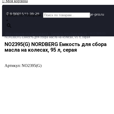
Моя корзина
✆ 8 (800) 511-39-29
✉ info@garage-pro.ru
Поиск по товарам...
×
Оборудование для автосервиса
/
Емкости для сбора масла
/ NO2395(G)
NORDBERG Емкость для сбора масла на колесах, 95 л, серая
NO2395(G) NORDBERG Емкость для сбора
масла на колесах, 95 л, серая
Артикул: NO2395(G)