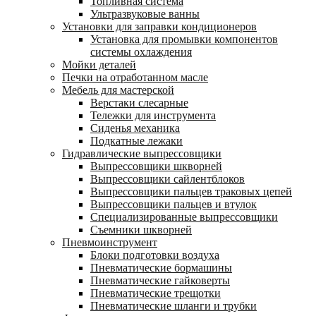
Топливная система
Ультразвуковые ванны
Установки для заправки кондиционеров
Установка для промывки компонентов
системы охлаждения
Мойки деталей
Печки на отработанном масле
Мебель для мастерской
Верстаки слесарные
Тележки для инструмента
Сиденья механика
Подкатные лежаки
Гидравлические выпрессовщики
Выпрессовщики шкворней
Выпрессовщики сайлентблоков
Выпрессовщики пальцев траковых цепей
Выпрессовщики пальцев и втулок
Специализированные выпрессовщики
Cъемники шкворней
Пневмоинструмент
Блоки подготовки воздуха
Пневматические бормашины
Пневматические гайковерты
Пневматические трещотки
Пневматические шланги и трубки