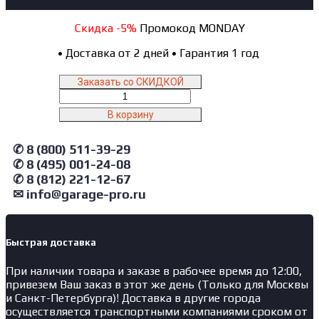
Скидка -5%
Промокод MONDAY
•
Доставка от 2 дней
•
Гарантия 1 год
Заказать со СКИДКОЙ
Количество
товара
В корзину
NO2395(G)
NORDBERG
✆ 8 (800) 511-39-29
Емкость
для
✆ 8 (495) 001-24-08
сбора
✆ 8 (812) 221-12-67
масла
✉ info@garage-pro.ru
на
колесах,
95
л,
Быстрая доставка
серая
При наличии товара и заказе в рабочее время до 12:00,
привезем Ваш заказ в этот же день (Только для Москвы
и Санкт-Петербурга)! Доставка в другие города
осуществляется транспортными компаниями сроком от