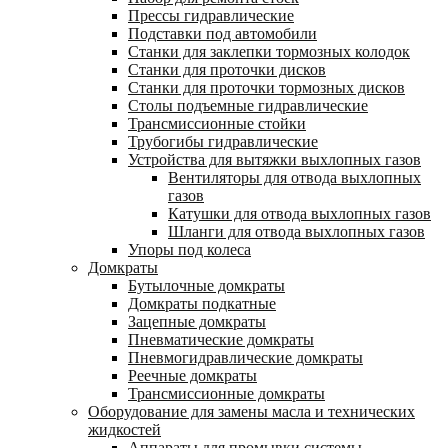
Прессы гидравлические
Подставки под автомобили
Станки для заклепки тормозных колодок
Станки для проточки дисков
Станки для проточки тормозных дисков
Столы подъемные гидравлические
Трансмиссионные стойки
Трубогибы гидравлические
Устройства для вытяжки выхлопных газов
Вентиляторы для отвода выхлопных
газов
Катушки для отвода выхлопных газов
Шланги для отвода выхлопных газов
Упоры под колеса
Домкраты
Бутылочные домкраты
Домкраты подкатные
Зацепные домкраты
Пневматические домкраты
Пневмогидравлические домкраты
Реечные домкраты
Трансмиссионные домкраты
Оборудование для замены масла и технических
жидкостей
Аппараты для промывки системы