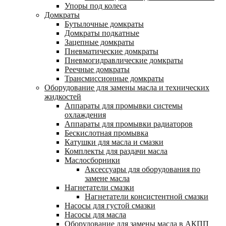
Упоры под колеса
Домкраты
Бутылочные домкраты
Домкраты подкатные
Зацепные домкраты
Пневматические домкраты
Пневмогидравлические домкраты
Реечные домкраты
Трансмиссионные домкраты
Оборудование для замены масла и технических
жидкостей
Аппараты для промывки системы
охлаждения
Аппараты для промывки радиаторов
Бескислотная промывка
Катушки для масла и смазки
Комплекты для раздачи масла
Маслосборники
Аксессуары для оборудования по
замене масла
Нагнетатели смазки
Нагнетатели консистентной смазки
Насосы для густой смазки
Насосы для масла
Оборудование для замены масла в АКПП