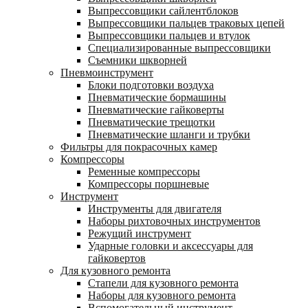
Выпрессовщики сайлентблоков
Выпрессовщики пальцев траковых цепей
Выпрессовщики пальцев и втулок
Специализированные выпрессовщики
Cъемники шкворней
Пневмоинструмент
Блоки подготовки воздуха
Пневматические бормашины
Пневматические гайковерты
Пневматические трещотки
Пневматические шланги и трубки
Фильтры для покрасочных камер
Компрессоры
Ременные компрессоры
Компрессоры поршневые
Инструмент
Инструменты для двигателя
Наборы рихтовочных инструментов
Режущий инструмент
Ударные головки и аксессуары для
гайковертов
Для кузовного ремонта
Стапели для кузовного ремонта
Наборы для кузовного ремонта
Вспомогательный инструмент