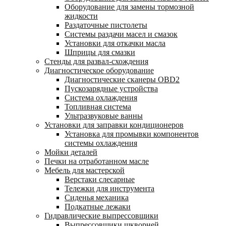
Оборудование для замены тормозной
жидкости
Раздаточные пистолеты
Системы раздачи масел и смазок
Установки для откачки масла
Шприцы для смазки
Стенды для развал-схождения
Диагностическое оборудование
Диагностические сканеры OBD2
Пускозарядные устройства
Система охлаждения
Топливная система
Ультразвуковые ванны
Установки для заправки кондиционеров
Установка для промывки компонентов
системы охлаждения
Мойки деталей
Печки на отработанном масле
Мебель для мастерской
Верстаки слесарные
Тележки для инструмента
Сиденья механика
Подкатные лежаки
Гидравлические выпрессовщики
Выпрессовщики шкворней