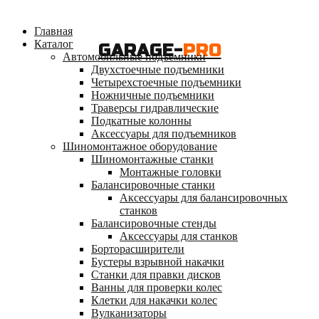
Главная
Каталог
GARAGE-
PRO
Автомобильные подъемники
Двухстоечные подъемники
Четырехстоечные подъемники
Ножничные подъемники
Траверсы гидравлические
Подкатные колонны
Аксессуары для подъемников
Шиномонтажное оборудование
Шиномонтажные станки
Монтажные головки
Балансировочные станки
Аксессуары для балансировочных
станков
Балансировочные стенды
Аксессуары для станков
Борторасширители
Бустеры взрывной накачки
Станки для правки дисков
Ванны для проверки колес
Клетки для накачки колес
Вулканизаторы