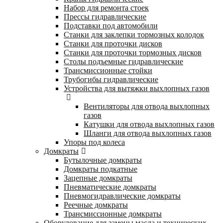
Набор для ремонта стоек
Прессы гидравлические
Подставки под автомобили
Станки для заклепки тормозных колодок
Станки для проточки дисков
Станки для проточки тормозных дисков
Столы подъемные гидравлические
Трансмиссионные стойки
Трубогибы гидравлические
Устройства для вытяжки выхлопных газов
Вентиляторы для отвода выхлопных
газов
Катушки для отвода выхлопных газов
Шланги для отвода выхлопных газов
Упоры под колеса
Домкраты
Бутылочные домкраты
Домкраты подкатные
Зацепные домкраты
Пневматические домкраты
Пневмогидравлические домкраты
Реечные домкраты
Трансмиссионные домкраты
Оборудование для замены масла и технических