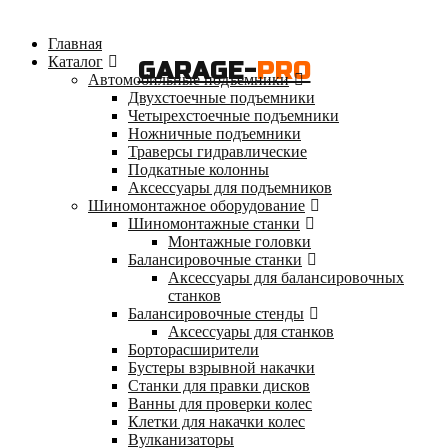
Главная
Каталог
GARAGE-
PRO
Автомобильные подъемники
Двухстоечные подъемники
Четырехстоечные подъемники
Ножничные подъемники
Траверсы гидравлические
Подкатные колонны
Аксессуары для подъемников
Шиномонтажное оборудование
Шиномонтажные станки
Монтажные головки
Балансировочные станки
Аксессуары для балансировочных
станков
Балансировочные стенды
Аксессуары для станков
Борторасширители
Бустеры взрывной накачки
Станки для правки дисков
Ванны для проверки колес
Клетки для накачки колес
Вулканизаторы