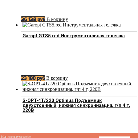
В корзину
36 138
руб
Garopt GTS5.red Инструментальная тележка
В корзину
23 180
руб
S-OPT-4T/220 Optimus Подъемник
двухстоечный, нижняя синхронизация, г/п 4 т,
220В
Мы используем cookie.