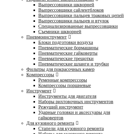
Выпрессовщики шкворней
Выпрессовщики сайлентблоков
Выпрессовщики пальцев траковых цепей
Выпрессовщики пальцев и втулок
Специализированные выпрессовщики
Cъемники шкворней
Пневмоинструмент
Блоки подготовки воздуха
Пневматические бормашины
Пневматические гайковерты
Пневматические трещотки
Пневматические шланги и трубки
Фильтры для покрасочных камер
Компрессоры
Ременные компрессоры
Компрессоры поршневые
Инструмент
Инструменты для двигателя
Наборы рихтовочных инструментов
Режущий инструмент
Ударные головки и аксессуары для
гайковертов
Для кузовного ремонта
Стапели для кузовного ремонта
Наборы для кузовного ремонта