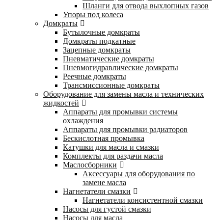
Шланги для отвода выхлопных газов
Упоры под колеса
Домкраты
Бутылочные домкраты
Домкраты подкатные
Зацепные домкраты
Пневматические домкраты
Пневмогидравлические домкраты
Реечные домкраты
Трансмиссионные домкраты
Оборудование для замены масла и технических
жидкостей
Аппараты для промывки системы
охлаждения
Аппараты для промывки радиаторов
Бескислотная промывка
Катушки для масла и смазки
Комплекты для раздачи масла
Маслосборники
Аксессуары для оборудования по
замене масла
Нагнетатели смазки
Нагнетатели консистентной смазки
Насосы для густой смазки
Насосы для масла