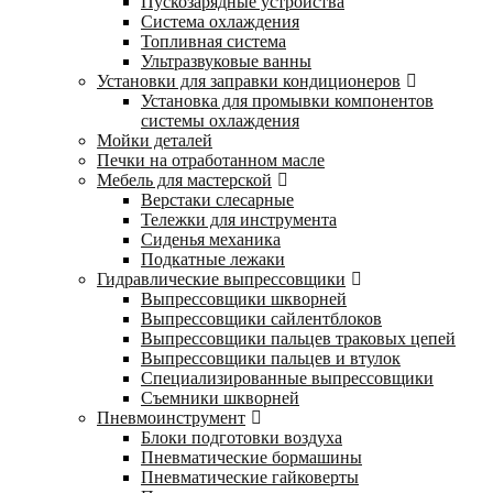
Пускозарядные устройства
Система охлаждения
Топливная система
Ультразвуковые ванны
Установки для заправки кондиционеров
Установка для промывки компонентов
системы охлаждения
Мойки деталей
Печки на отработанном масле
Мебель для мастерской
Верстаки слесарные
Тележки для инструмента
Сиденья механика
Подкатные лежаки
Гидравлические выпрессовщики
Выпрессовщики шкворней
Выпрессовщики сайлентблоков
Выпрессовщики пальцев траковых цепей
Выпрессовщики пальцев и втулок
Специализированные выпрессовщики
Cъемники шкворней
Пневмоинструмент
Блоки подготовки воздуха
Пневматические бормашины
Пневматические гайковерты