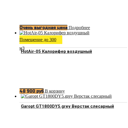
Подробнее
Очень выгодная цена
Помещение до 300
м3
HotAir-05 Калорифер воздушный
В корзину
48 900
руб
Garopt GT1800DY5.grey Верстак слесарный