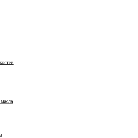
костей
 масла
и