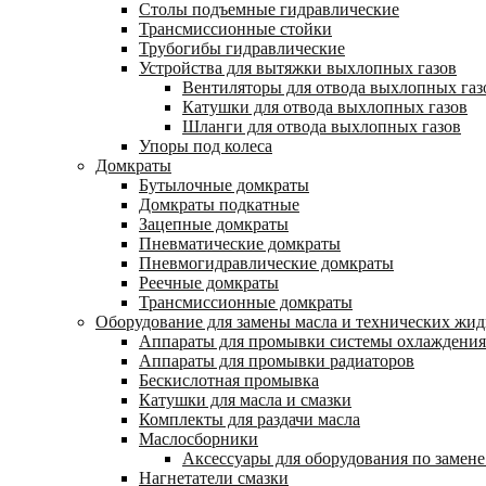
Столы подъемные гидравлические
Трансмиссионные стойки
Трубогибы гидравлические
Устройства для вытяжки выхлопных газов
Вентиляторы для отвода выхлопных газ
Катушки для отвода выхлопных газов
Шланги для отвода выхлопных газов
Упоры под колеса
Домкраты
Бутылочные домкраты
Домкраты подкатные
Зацепные домкраты
Пневматические домкраты
Пневмогидравлические домкраты
Реечные домкраты
Трансмиссионные домкраты
Оборудование для замены масла и технических жид
Аппараты для промывки системы охлаждения
Аппараты для промывки радиаторов
Бескислотная промывка
Катушки для масла и смазки
Комплекты для раздачи масла
Маслосборники
Аксессуары для оборудования по замене
Нагнетатели смазки