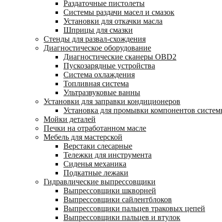
Раздаточные пистолеты
Системы раздачи масел и смазок
Установки для откачки масла
Шприцы для смазки
Стенды для развал-схождения
Диагностическое оборудование
Диагностические сканеры OBD2
Пускозарядные устройства
Система охлаждения
Топливная система
Ультразвуковые ванны
Установки для заправки кондиционеров
Установка для промывки компонентов систе
Мойки деталей
Печки на отработанном масле
Мебель для мастерской
Верстаки слесарные
Тележки для инструмента
Сиденья механика
Подкатные лежаки
Гидравлические выпрессовщики
Выпрессовщики шкворней
Выпрессовщики сайлентблоков
Выпрессовщики пальцев траковых цепей
Выпрессовщики пальцев и втулок