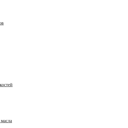
ов
костей
 масла