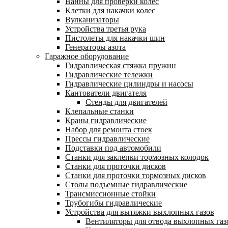
Ванны для проверки колес
Клетки для накачки колес
Вулканизаторы
Устройства третья рука
Пистолеты для накачки шин
Генераторы азота
Гаражное оборудование
Гидравлическая стяжка пружин
Гидравлические тележки
Гидравлические цилиндры и насосы
Кантователи двигателя
Стенды для двигателей
Клепальные станки
Краны гидравлические
Набор для ремонта стоек
Прессы гидравлические
Подставки под автомобили
Станки для заклепки тормозных колодок
Станки для проточки дисков
Станки для проточки тормозных дисков
Столы подъемные гидравлические
Трансмиссионные стойки
Трубогибы гидравлические
Устройства для вытяжки выхлопных газов
Вентиляторы для отвода выхлопных газ