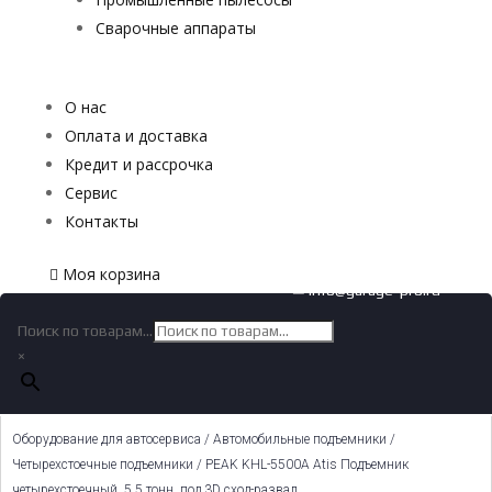
Сварочные аппараты
О нас
Оплата и доставка
Кредит и рассрочка
Сервис
Контакты
Моя корзина
✉ info@garage-pro.ru
Поиск по товарам...
×
Оборудование для автосервиса
/
Автомобильные подъемники
/
Четырехстоечные подъемники
/ PEAK KHL-5500A Atis Подъемник
четырехстоечный, 5.5 тонн, под 3D сход-развал