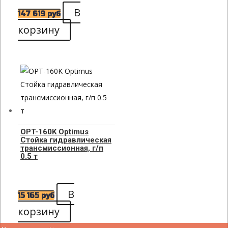
В
147 619
руб
корзину
OPT-160K Optimus
Стойка гидравлическая
трансмиссионная, г/п
0.5 т
В
15 165
руб
корзину